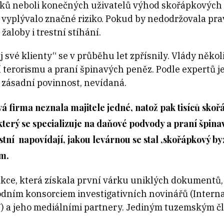
níků neboli konečných uživatelů výhod skořápkových
vyplývalo značné riziko. Pokud by nedodržovala prav
žaloby i trestní stíhání.
své klienty“ se v průběhu let zpřísnily. Vlády někol
í terorismu a praní špinavých peněz. Podle expertů j
 zásadní povinnost, nevídaná.
vá firma neznala majitele jedné, natož pak tisíců skoř
terý se specializuje na daňové podvody a praní špina
tní napovídají, jakou levárnou se stal ‚skořápkový byzny
um.
akce, která získala první várku uniklých dokumentů
dním konsorciem investigativních novinářů (Interna
IJ) a jeho mediálními partnery. Jediným tuzemským čle