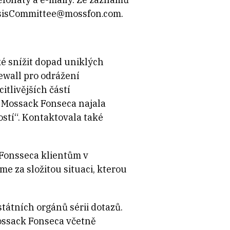
risisCommittee@mossfon.com.
ké snížit dopad uniklých
ewall pro odrážení
itlivějších částí
e Mossack Fonseca najala
ostí“. Kontaktovala také
k Fonsseca klientům v
 za složitou situaci, kterou
tátních orgánů sérii dotazů.
ossack Fonseca včetně