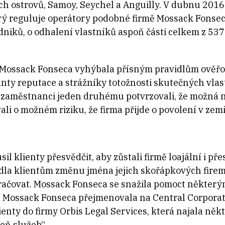
h ostrovů, Samoy, Seychel a Anguilly. V dubnu 2016
erý reguluje operátory podobné firmě Mossack Fonsec
niků, o odhalení vlastníků aspoň části celkem z 537
 Mossack Fonseca vyhýbala přísným pravidlům ověřov
anty reputace a strážníky totožnosti skutečných vlas
že zaměstnanci jeden druhému potvrzovali, že možná
li o možném riziku, že firma přijde o povolení v zem
 klienty přesvědčit, aby zůstali firmě loajální i přes
ídla klientům změnu jména jejich skořápkových firem,
račovat. Mossack Fonseca se snažila pomoct některým
se Mossack Fonseca přejmenovala na Central Corporat
enty do firmy Orbis Legal Services, která najala n
eň služeb“.