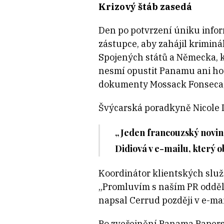
Krizový štáb zasedá
Den po potvrzení úniku info
zástupce, aby zahájil kriminá
Spojených států a Německa, k
nesmí opustit Panamu ani hote
dokumenty Mossack Fonseca,“
Švýcarská poradkyně Nicole D
„Jeden francouzský noviná
Didiová v e-mailu, který o
Koordinátor klientských služ
„Promluvím s naším PR odděle
napsal Cerrud později v e-mai
Po zveřejnění Panama Papers 