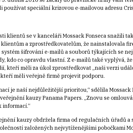
li používat speciální krizovou e-mailovou adresu C
osti klientů se v kanceláři Mossack Fonseca snažili ta
 klientům a zprostředkovatelům, že nainstalovala fir
systém šifrování e-mailů a souborů týkajících se nejc
y, kdo co opravdu vlastní. Z e-mailů také vyplývá, ž
í, kteří měli za úkol zprostředkovat „naši verzi udál
teří měli veřejně firmě projevit podporu.
cí je naší nejdůležitější prioritou,“ sdělila Mossac
veřejnění kauzy Panama Papers. „Znovu se omlouváme
 informací.“
ejnění kauzy obdržela firma od regulačních úřadů a s
polečností založených nejvytíženějšími pobočkami M