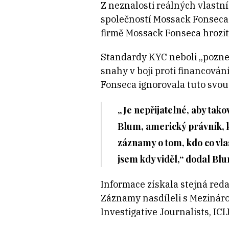
Z neznalosti reálných vlast
společností Mossack Fonseca 
firmě Mossack Fonseca hrozit 
Standardy KYC neboli „poznej 
snahy v boji proti financován
Fonseca ignorovala tuto svou
„Je nepřijatelné, aby tako
Blum, americký právník, k
záznamy o tom, kdo co vlas
jsem kdy viděl,“ dodal Bl
Informace získala stejná red
Záznamy nasdíleli s Mezináro
Investigative Journalists, IC