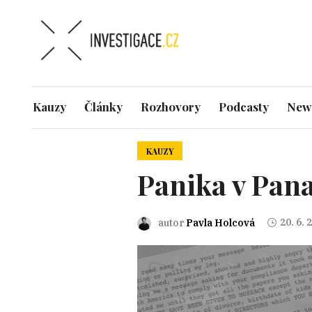
Kauzy
Články
Rozhovory
Podcasty
News
KAUZY
Panika v Pan
20. 6. 
autor
Pavla Holcová