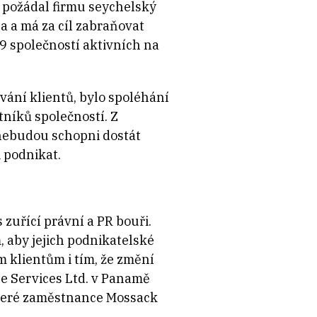
 požádal firmu seychelský
a a má za cíl zabraňovat
9 společností aktivních na
ání klientů, bylo spoléhání
tníků společností. Z
 nebudou schopni dostát
i podnikat.
 zuřící právní a PR bouři.
 aby jejich podnikatelské
 klientům i tím, že změní
e Services Ltd. v Panamě
ěkteré zaměstnance Mossack