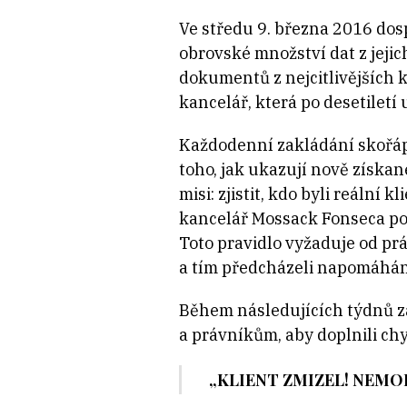
Ve středu 9. března 2016 do
obrovské množství dat z jejic
dokumentů z nejcitlivějších 
kancelář, která po desetiletí 
Každodenní zakládání skořápk
toho, jak ukazují nově získ
misi: zjistit, kdo byli reální
kancelář Mossack Fonseca po 
Toto pravidlo vyžaduje od práv
a tím předcházeli napomáhán
Během následujících týdnů z
a právníkům, aby doplnili chy
„KLIENT ZMIZEL! NEMOH