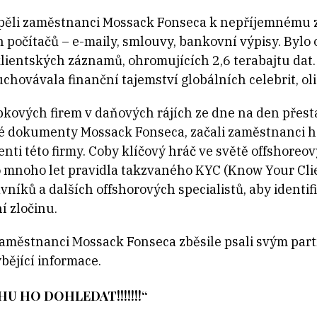
spěli zaměstnanci Mossack Fonseca k nepříjemnému z
h počítačů – e-maily, smlouvy, bankovní výpisy. Bylo 
klientských záznamů, ohromujících 2,6 terabajtu dat
uchovávala finanční tajemství globálních celebrit, ol
ových firem v daňových rájích ze dne na den přesta
ané dokumenty Mossack Fonseca, začali zaměstnanci 
 klienti této firmy. Coby klíčový hráč ve světě offshor
mnoho let pravidla takzvaného KYC (Know Your Clien
níků a dalších offshorových specialistů, aby identifi
í zločinu.
aměstnanci Mossack Fonseca zběsile psali svým pa
bějící informace.
U HO DOHLEDAT!!!!!!!“