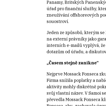
Panamy, Britských Panenskýc
úřad pro finanční služby, kt
zneužívání offshoreových pod
souostroví.
Jeden ze způsobů, kterým se
na externí právníky jako gar
interních e-mailů vyplývá, 
dotazům od úřadu, a diskutova
„Časem stejně zanikne“
Nejprve Mossack Fonseca zkusil
Firma snížila poplatky a nab
aktivity mohly diskrétně pok
svůj vlastní název. V Samoi 
převedla Mossack Fonseca kli
Fonseca, aby „zachovala úrov