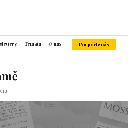
lettery
Témata
O nás
Podpořte nás
amě
2018