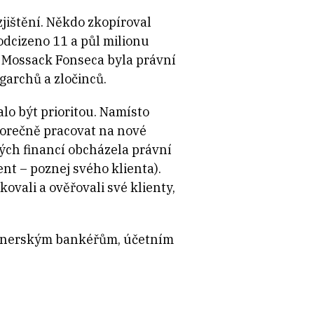
jištění. Někdo zkopíroval
odcizeno 11 a půl milionu
. Mossack Fonseca byla právní
igarchů a zločinců.
lo být prioritou. Namísto
horečně pracovat na nové
eových financí obcházela právní
t – poznej svého klienta).
kovali a ověřovali své klienty,
rtnerským bankéřům, účetním