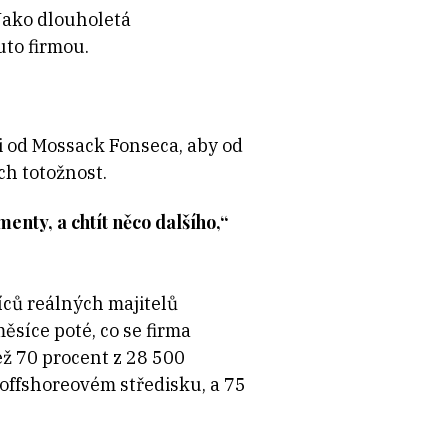
Jako dlouholetá
uto firmou.
ti od Mossack Fonseca, aby od
ch totožnost.
y, a chtít něco dalšího,“
íců reálných majitelů
ěsíce poté, co se firma
ež 70 procent z 28 500
offshoreovém středisku, a 75