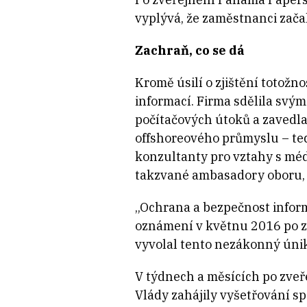
vyplývá, že zaměstnanci zača
Zachraň, co se dá
Kromě úsilí o zjištění totožn
informací. Firma sdělila svým
počítačových útoků a zavedla 
offshoreového průmyslu – ted
konzultanty pro vztahy s médi
takzvané ambasadory oboru, k
„Ochrana a bezpečnost informa
oznámení v květnu 2016 po z
vyvolal tento nezákonný únik
V týdnech a měsících po zveř
Vlády zahájily vyšetřování s