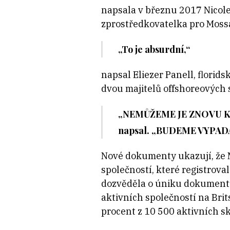
napsala v březnu 2017 Nicole
zprostředkovatelka pro Mossa
„To je absurdní,“
napsal Eliezer Panell, florid
dvou majitelů offshoreových s
„NEMŮŽEME JE ZNOVU KONT
napsal. „BUDEME VYPADAT
Nové dokumenty ukazují, že M
společností, které registrova
dozvěděla o úniku dokumentů,
aktivních společností na Bri
procent z 10 500 aktivních 