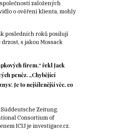
 společností založených
idlo o ověření klienta, mohly
ik posledních roků posilují
e drzost, s jakou Mossack
ápkových firem,“ řekl Jack
vých peněz. „Chybějící
s‘. Je to nejšílenější věc, co
, Süddeutsche Zeitung.
tional Consortium of
nem ICIJ je investigace.cz.