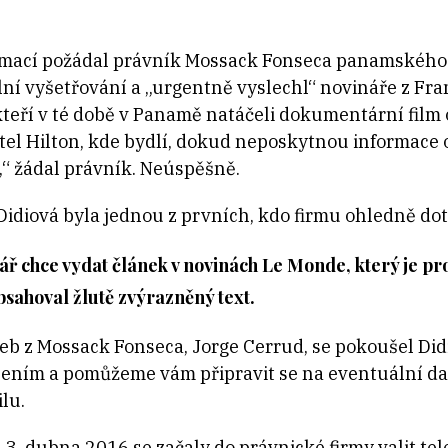
rmací požádal právník Mossack Fonseca panamského 
lní vyšetřování a „urgentně vyslechl“ novináře z Fran
teří v té době v Panamě natáčeli dokumentární film
l Hilton, kde bydlí, dokud neposkytnou informace o 
 žádal právník. Neúspěšně.
idiová byla jednou z prvních, kdo firmu ohledně do
ř chce vydat článek v novinách Le Monde, který je pro
bsahoval žlutě zvýrazněný text.
eb z Mossack Fonseca, Jorge Cerrud, se pokoušel Didi
ním a pomůžeme vám připravit se na eventuální dalš
lu.
3. dubna 2016 se začaly do právnické firmy valit tel