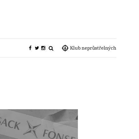
Klub neprůstřelných