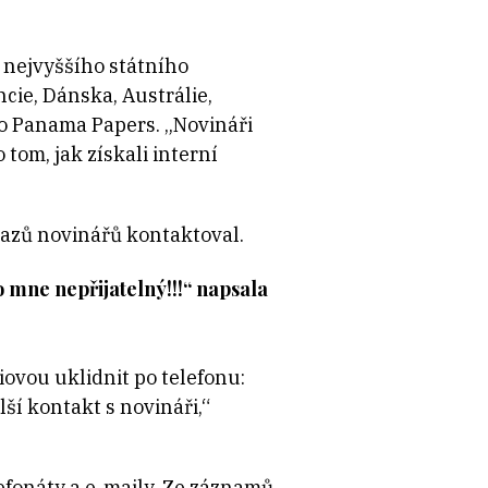
nejvyššího státního
cie, Dánska, Austrálie,
 o Panama Papers. „Novináři
tom, jak získali interní
tazů novinářů kontaktoval.
 mne nepřijatelný!!!“ napsala
ovou uklidnit po telefonu:
í kontakt s novináři,“
efonáty a e-maily. Ze záznamů