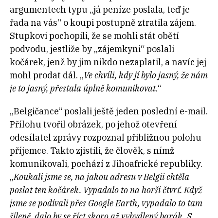
argumentech typu „já peníze poslala, teď je
řada na vás“ o koupi postupně ztratila zájem.
Stupkovi pochopili, že se mohli stát obětí
podvodu, jestliže by „zájemkyni“ poslali
kočárek, jenž by jim nikdo nezaplatil, a navíc jej
mohl prodat dál. „
Ve chvíli, kdy jí bylo jasný, že nám
je to jasný, přestala úplně komunikovat.
“
„Belgičance“ poslali ještě jeden poslední e-mail.
Přílohu tvořil obrázek, po jehož otevření
odesílatel zprávy rozpoznal přibližnou polohu
příjemce. Takto zjistili, že člověk, s nímž
komunikovali, pochází z Jihoafrické republiky.
„
Koukali jsme se, na jakou adresu v Belgii chtěla
poslat ten kočárek. Vypadalo to na horší čtvrť. Když
jsme se podívali přes Google Earth, vypadalo to tam
šíleně, dalo by se říct skoro až vybydlený barák. S