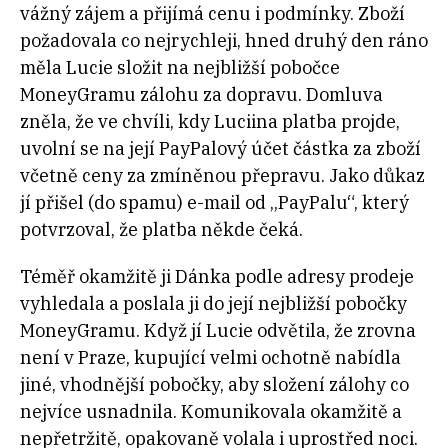
vážný zájem a přijímá cenu i podmínky. Zboží
požadovala co nejrychleji, hned druhý den ráno
měla Lucie složit na nejbližší pobočce
MoneyGramu zálohu za dopravu. Domluva
zněla, že ve chvíli, kdy Luciina platba projde,
uvolní se na její PayPalový účet částka za zboží
včetně ceny za zmíněnou přepravu. Jako důkaz
jí přišel (do spamu) e-mail od „PayPalu“, který
potvrzoval, že platba někde čeká.
Téměř okamžitě ji Dánka podle adresy prodeje
vyhledala a poslala ji do její nejbližší pobočky
MoneyGramu. Když jí Lucie odvětila, že zrovna
není v Praze, kupující velmi ochotně nabídla
jiné, vhodnější pobočky, aby složení zálohy co
nejvíce usnadnila. Komunikovala okamžitě a
nepřetržitě, opakovaně volala i uprostřed noci.