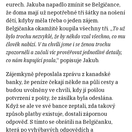
eurech. Jakuba napadlo zmínit se Belgičance,
že doma mají už nepotřebné tři šátky na nošení
dětí, kdyby měla třeba o jeden zájem.
Belgičanka okamžitě koupila všechny tři. „
To už
bylo trochu nezvyklé, že by někdo vzal všechno, co mu
člověk nabízí. V tu chvíli jsme i se ženou trochu
zpozorněli a začali víc prověřovat jednotlivé detaily,
co nám kupující psala
,“ popisuje Jakub.
Zájemkyně přeposlala zprávu z kanadské
banky, že peníze čekají někde na půli cesty a
budou uvolněny ve chvíli, kdy jí pošlou
potvrzení z pošty, že zásilka byla odeslána.
Když se ale ve své bance zeptali, zda takový
způsob platby existuje, dostali zápornou
odpověď. S tímto se obrátili na Belgičanku,
která po vyhýbavých odpovědích a