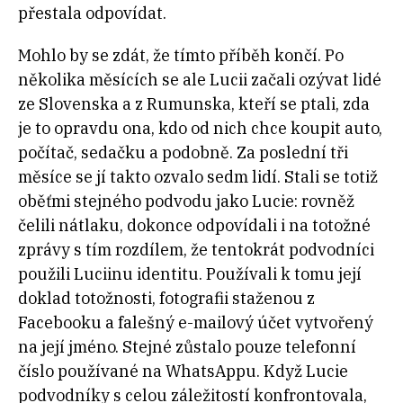
přestala odpovídat.
Mohlo by se zdát, že tímto příběh končí. Po
několika měsících se ale Lucii začali ozývat lidé
ze Slovenska a z Rumunska, kteří se ptali, zda
je to opravdu ona, kdo od nich chce koupit auto,
počítač, sedačku a podobně. Za poslední tři
měsíce se jí takto ozvalo sedm lidí. Stali se totiž
oběťmi stejného podvodu jako Lucie: rovněž
čelili nátlaku, dokonce odpovídali i na totožné
zprávy s tím rozdílem, že tentokrát podvodníci
použili Luciinu identitu. Používali k tomu její
doklad totožnosti, fotografii staženou z
Facebooku a falešný e-mailový účet vytvořený
na její jméno. Stejné zůstalo pouze telefonní
číslo používané na WhatsAppu. Když Lucie
podvodníky s celou záležitostí konfrontovala,