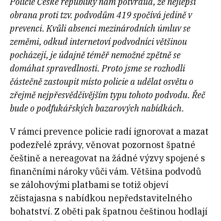
Policie České republiky nám potvrdila, že nejlepší
obrana proti tzv. podvodům 419 spočívá jedině v
prevenci. Kvůli absenci mezinárodních úmluv se
zeměmi, odkud internetoví podvodníci většinou
pocházejí, je údajně téměř nemožné zpětně se
domáhat spravedlnosti. Proto jsme se rozhodli
částečně zastoupit místo policie a udělat osvětu o
zřejmě nejpřesvědčivějším typu tohoto podvodu. Řeč
bude o podfukářských bazarových nabídkách.
V rámci prevence policie radí ignorovat a mazat
podezřelé zprávy, věnovat pozornost špatné
češtině a nereagovat na žádné výzvy spojené s
finančními nároky vůči vám. Většina podvodů
se zálohovými platbami se totiž objeví
zčistajasna s nabídkou nepředstavitelného
bohatství. Z oběti pak špatnou češtinou hodlají