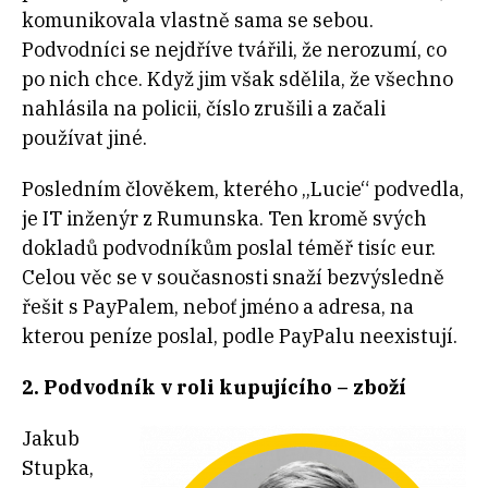
komunikovala vlastně sama se sebou.
Podvodníci se nejdříve tvářili, že nerozumí, co
po nich chce. Když jim však sdělila, že všechno
nahlásila na policii, číslo zrušili a začali
používat jiné.
Posledním člověkem, kterého „Lucie“ podvedla,
je IT inženýr z Rumunska. Ten kromě svých
dokladů podvodníkům poslal téměř tisíc eur.
Celou věc se v současnosti snaží bezvýsledně
řešit s PayPalem, neboť jméno a adresa, na
kterou peníze poslal, podle PayPalu neexistují.
2. Podvodník v roli kupujícího – zboží
Jakub
Stupka,