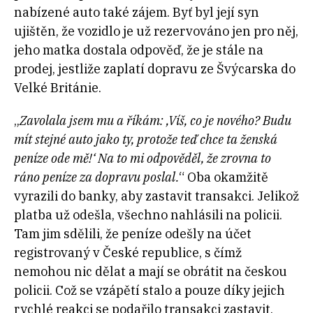
nabízené auto také zájem. Byť byl její syn
ujištěn, že vozidlo je už rezervováno jen pro něj,
jeho matka dostala odpověď, že je stále na
prodej, jestliže zaplatí dopravu ze Švýcarska do
Velké Británie.
„
Zavolala jsem mu a říkám: ‚Víš, co je nového? Budu
mít stejné auto jako ty, protože teď chce ta ženská
peníze ode mě!‘ Na to mi odpověděl, že zrovna to
ráno peníze za dopravu poslal.
“ Oba okamžitě
vyrazili do banky, aby zastavit transakci. Jelikož
platba už odešla, všechno nahlásili na policii.
Tam jim sdělili, že peníze odešly na účet
registrovaný v České republice, s čímž
nemohou nic dělat a mají se obrátit na českou
policii. Což se vzápětí stalo a pouze díky jejich
rychlé reakci se podařilo transakci zastavit,