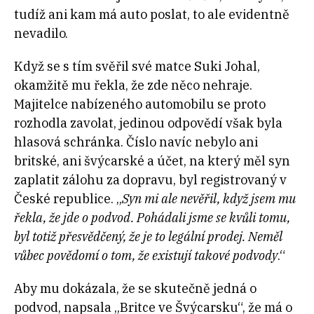
tudíž ani kam má auto poslat, to ale evidentně
nevadilo.
Když se s tím svěřil své matce Suki Johal,
okamžitě mu řekla, že zde něco nehraje.
Majitelce nabízeného automobilu se proto
rozhodla zavolat, jedinou odpovědí však byla
hlasová schránka. Číslo navíc nebylo ani
britské, ani švýcarské a účet, na který měl syn
zaplatit zálohu za dopravu, byl registrovaný v
České republice. „
Syn mi ale nevěřil, když jsem mu
řekla, že jde o podvod. Pohádali jsme se kvůli tomu,
byl totiž přesvědčený, že je to legální prodej. Neměl
vůbec povědomí o tom, že existují takové podvody
.“
Aby mu dokázala, že se skutečně jedná o
podvod, napsala „Britce ve Švýcarsku“, že má o