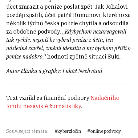
účet zmrazit a peníze poslat zpět. Jak Johalovi
později zjistili, účet patřil Rumunovi, kterého za
několik týdnů česká policie chytila a odsoudila
za obdobné podvody. „
Kdybychom nezareagovali
tak rychle, nejspíš by vybral peníze z účtu, ten
následně zavřel, změnil identitu a my bychom přišli o
peníze nadobro
,“ hodnotí zpětně situaci Suki.
Autor článku a grafiky: Lukáš Nechvátal
Text vznikl za finanční podpory
Nadačního
fondu nezávislé žurnalistiky
.
Související témata:
kyberzločin
online podvody