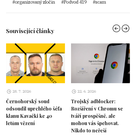
organizovaný zločin
Podvod 419
scam
Související články
28. 7. 2026
22. 6. 2026
Černohorský soud
Trojský adblocker:
odsoudil uprchlého šéfa
Rozšíření v Chromu se
klanu Kavački ke 40
tváří prospěšně, ale
letům vězení
mohou vás špehovat.
Nikdo to neřeší