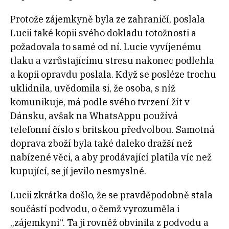
Protože zájemkyně byla ze zahraničí, poslala
Lucii také kopii svého dokladu totožnosti a
požadovala to samé od ní. Lucie vyvíjenému
tlaku a vzrůstajícímu stresu nakonec podlehla
a kopii opravdu poslala. Když se posléze trochu
uklidnila, uvědomila si, že osoba, s níž
komunikuje, má podle svého tvrzení žít v
Dánsku, avšak na WhatsAppu používá
telefonní číslo s britskou předvolbou. Samotná
doprava zboží byla také daleko dražší než
nabízené věci, a aby prodávající platila víc než
kupující, se jí jevilo nesmyslné.
Lucii zkrátka došlo, že se pravděpodobně stala
součástí podvodu, o čemž vyrozuměla i
„zájemkyni“. Ta ji rovněž obvinila z podvodu a