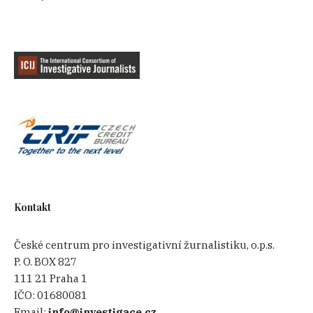
Kontakt
České centrum pro investigativní žurnalistiku, o.p.s.
P. O. BOX 827
111 21 Praha 1
IČO:
01680081
Email:
info@investigace.cz