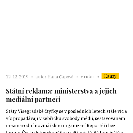
Kauzy
v rubrice
12. 12. 2019
autor
Hana Čápová
Státní reklama: ministerstva a jejich
mediální partneři
Státy Visegrádské čtyřky se v posledních letech stále víc a
víc propadávají v žebříčku svobody médií, sestavovaném
mezinárodní novinářskou organizací Reportéři bez
hranic. Česko letos skončilo na 40. místě. Přitom ještě v