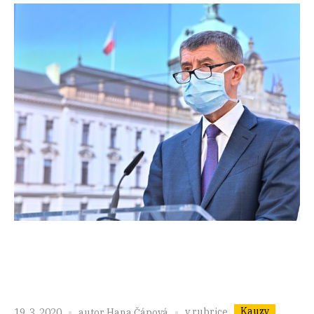
Kauzy
v rubrice
19. 3. 2020
autor
Hana Čápová