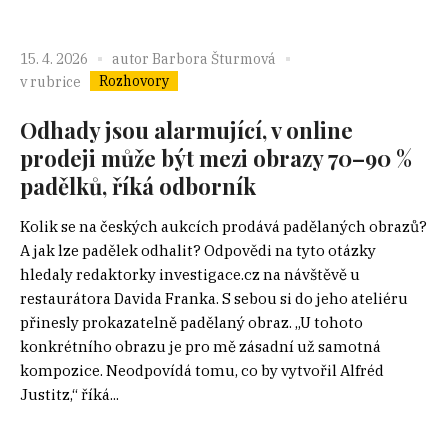
15. 4. 2026
autor
Barbora Šturmová
Rozhovory
v rubrice
Odhady jsou alarmující, v online
prodeji může být mezi obrazy 70–90 %
padělků, říká odborník
Kolik se na českých aukcích prodává padělaných obrazů?
A jak lze padělek odhalit? Odpovědi na tyto otázky
hledaly redaktorky investigace.cz na návštěvě u
restaurátora Davida Franka. S sebou si do jeho ateliéru
přinesly prokazatelně padělaný obraz. „U tohoto
konkrétního obrazu je pro mě zásadní už samotná
kompozice. Neodpovídá tomu, co by vytvořil Alfréd
Justitz,“ říká...