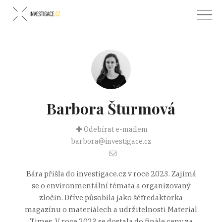
Barbora Šturmová
Odebírat e-mailem
barbora@investigace.cz
Bára přišla do investigace.cz v roce 2023. Zajímá
se o environmentální témata a organizovaný
zločin. Dříve působila jako šéfredaktorka
magazínu o materiálech a udržitelnosti Material
Times. V roce 2023 se dostala do finále ceny za