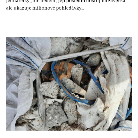
jednatelky „nic nedělá“, její poslední dostupná závěrka
ale ukazuje milionové pohledávky...