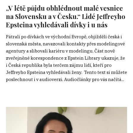
„V létě půjdu obhlédnout malé vesnice
na Slovensku a v Česku.“ Lidé Jeffreyho
Epsteina vyhledávali dívky i u nás
Pátrali po dívkách ve východní Evropě, objížděli česká i
slovenská města, navazovali kontakty přes modelingové
agentury a slibovali kariéru v modelingu. Část nově
zveřejněné korespondence z Epstein Library ukazuje, že
i Česká republika byla terčem zájmu lidí, kteří pro
Jeffreyho Epsteina vyhledávali ženy. Tento text si můžete
poslechnout i v audioverzi. Audiočlánky pro vás načítá...