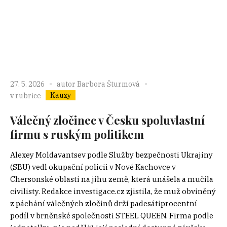
27. 5. 2026
autor
Barbora Šturmová
Kauzy
v rubrice
Válečný zločinec v Česku spoluvlastní
firmu s ruským politikem
Alexey Moldavantsev podle Služby bezpečnosti Ukrajiny
(SBU) vedl okupační policii v Nové Kachovce v
Chersonské oblasti na jihu země, která unášela a mučila
civilisty. Redakce investigace.cz zjistila, že muž obviněný
z páchání válečných zločinů drží padesátiprocentní
podíl v brněnské společnosti STEEL QUEEN. Firma podle