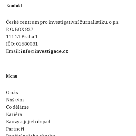
Kontakt
České centrum pro investigativní žurnalistiku, o.p.s.
P. O. BOX 827
111 21 Praha 1
IČO:
01680081
Email:
info@investigace.cz
Menu
O nás
Náš tým
Co děláme
Kariéra
Kauzy a jejich dopad
Partneři