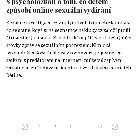
S psycholožkou o tom, co dětem
způsobí online sexuální vydírání
Redakce investigace.cz v uplynulých týdnech zkoumala,
co se stane, když si na seznamce nakluky.cz založí profil
čtrnáctiletý chlapec. Redaktorkám přišly na falešný účet
stovky zpráv se sexuálním podtextem. Klinická
psycholožka Zora Dušková v rozhovoru popisuje, jak
setkání s predátorem na internetu může v dospívání
zásadně narušit důvěru, identitu i vztah k vlastnímu tělu.
Děti se...
1
2
3
…
14