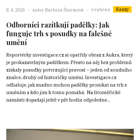
Kauzy
v rubrice
8. 4. 2026
autor
Barbora Šturmová
Odborníci razítkují padělky: Jak
funguje trh s posudky na falešné
umění
Reportérky investigace.cz si opatřily obraz z Aukra, který
je prokazatelným padělkem. Přesto na něj bez problémů
získaly posudky potvrzující pravost – jeden od soudního
znalce, druhý od historičky umění. Investigace.cz
odhaluje, jak snadno mohou padělky pronikat na trh s
uměním a kdo jim k tomu pomáhá. Na litoměřické
náměstí dopadají ještě v pět hodin odpoledne...