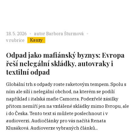
18. 5. 2026
autor
Barbora Šturmová
Kauzy
v rubrice
Odpad jako mafiánský byznys: Evropa
řeší nelegální skládky, autovraky i
textilní odpad
Globální trh s odpady roste raketovým tempem. Spolu s
ním ale sílí i nelegální obchod, na kterém se podílí
například i italská mafie Camorra. Podezřelé zásilky
přitom nemíří jen na vzdálené skládky mimo Evropu, ale
i do Česka. Tento text si můžete poslechnout i v
audioverzi. Audiočlánky pro vás načítá Renata
Klusáková. Audioverze vybraných článků...