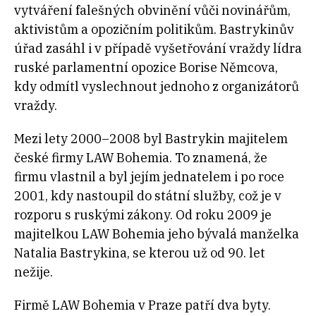
vytváření falešných obvinění vůči novinářům,
aktivistům a opozičním politikům. Bastrykinův
úřad zasáhl i v případě vyšetřování vraždy lídra
ruské parlamentní opozice Borise Němcova,
kdy odmítl vyslechnout jednoho z organizátorů
vraždy.
Mezi lety 2000–2008 byl Bastrykin majitelem
české firmy LAW Bohemia. To znamená, že
firmu vlastnil a byl jejím jednatelem i po roce
2001, kdy nastoupil do státní služby, což je v
rozporu s ruskými zákony. Od roku 2009 je
majitelkou LAW Bohemia jeho bývalá manželka
Natalia Bastrykina, se kterou už od 90. let
nežije.
Firmě LAW Bohemia v Praze patří dva byty.