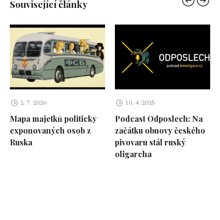
Související články
2. 7. 2026
10. 4. 2025
Mapa majetků politicky
Podcast Odposlech: Na
exponovaných osob z
začátku obnovy českého
Ruska
pivovaru stál ruský
oligarcha