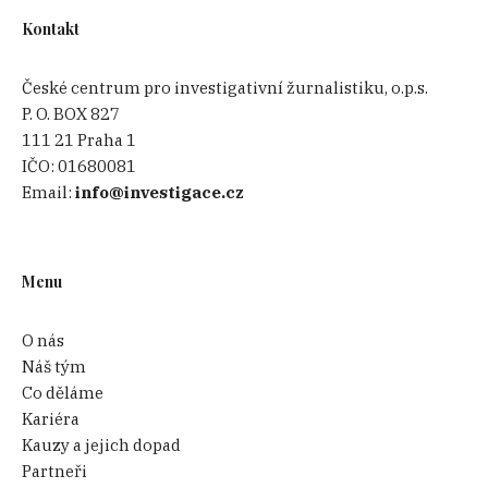
Kontakt
České centrum pro investigativní žurnalistiku, o.p.s.
P. O. BOX 827
111 21 Praha 1
IČO:
01680081
Email:
info@investigace.cz
Menu
O nás
Náš tým
Co děláme
Kariéra
Kauzy a jejich dopad
Partneři