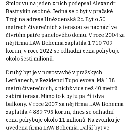
Smlouvu na jeden z nich podepsal Alexandr
Bastrykin osobně. Jedná se o byt v pražské
Troji na adrese Hnězdenská 2c. Byt o 50
metrech čtverečních s terasou se nachází ve
čtvrtém patře panelového domu. V roce 2004 za
něj firma LAW Bohemia zaplatila 1 710 709
korun, v roce 2022 se odhadní cena pohybuje
okolo šesti milionů.
Druhý byt je v novostavbě v pražských
Letňanech, v Rezidenci Tupolevova. Má 138
metrů čtverečních, z nichž více než 40 metrů
zabírá terasa. Mimo to k bytu patří i dva
balkony. V roce 2007 za něj firma LAW Bohemia
zaplatila 4 889 795 korun, dnes se odhadní
cena pohybuje okolo 11 milionů. Na zvonku je
uvedena firma LAW Bohemia. Další byt ve