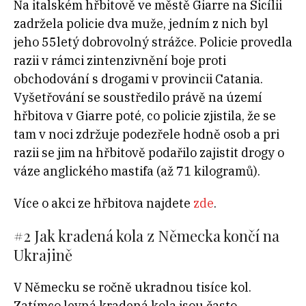
Na italském hřbitově ve městě Giarre na Sicílii
zadržela policie dva muže, jedním z nich byl
jeho 55letý dobrovolný strážce. Policie provedla
razii v rámci zintenzivnění boje proti
obchodování s drogami v provincii Catania.
Vyšetřování se soustředilo právě na území
hřbitova v Giarre poté, co policie zjistila, že se
tam v noci zdržuje podezřele hodně osob a pri
razii se jim na hřbitově podařilo zajistit drogy o
váze anglického mastifa (až 71 kilogramů).
Více o akci ze hřbitova najdete
zde
.
#2 Jak kradená kola z Německa končí na
Ukrajině
V Německu se ročně ukradnou tisíce kol.
Zatímco levná kradená kola jsou často