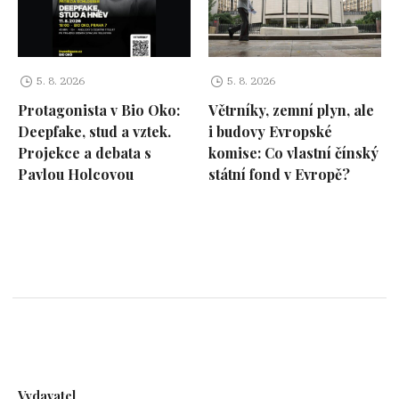
5. 8. 2026
5. 8. 2026
Protagonista v Bio Oko:
Větrníky, zemní plyn, ale
Deepfake, stud a vztek.
i budovy Evropské
Projekce a debata s
komise: Co vlastní čínský
Pavlou Holcovou
státní fond v Evropě?
Vydavatel