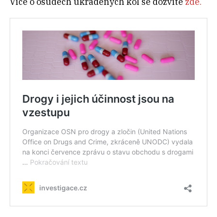
Více o osudech ukradených kol se dozvíte
zde.