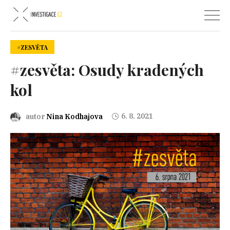
#ZESVĚTA
#zesvěta: Osudy kradených
kol
6. 8. 2021
autor
Nina Kodhajova