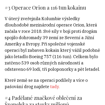
#3 Operace Orion a 116 tun kokainu
V úterý zveřejnila Kolumbie výsledky
dlouhodobé mezinárodní operace Orion, která
začala v roce 2018. Své síly v boji proti drogám
spojilo dohromady 39 zemí ze Severní a Jižní
Ameriky a Evropy. Při společné vojenské
operaci byl zabaven kokain který vážil podobně
jako letadlo Boeing 757 (116 tun). Celkem bylo
zatčeno 539 osob různých národností a
odstaveno 69 lodí, tři poloponorky a pět letadel.
Které země se na operaci podílely a více o
pašování drog najdete
tady.
#4 Padělané značkové oblečení za
Španelska za stovky milionů