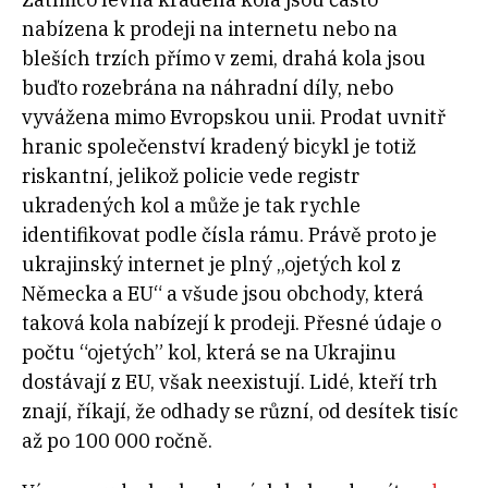
nabízena k prodeji na internetu nebo na
bleších trzích přímo v zemi, drahá kola jsou
buďto rozebrána na náhradní díly, nebo
vyvážena mimo Evropskou unii. Prodat uvnitř
hranic společenství kradený bicykl je totiž
riskantní, jelikož policie vede registr
ukradených kol a může je tak rychle
identifikovat podle čísla rámu. Právě proto je
ukrajinský internet je plný „ojetých kol z
Německa a EU“ a všude jsou obchody, která
taková kola nabízejí k prodeji. Přesné údaje o
počtu “ojetých” kol, která se na Ukrajinu
dostávají z EU, však neexistují. Lidé, kteří trh
znají, říkají, že odhady se různí, od desítek tisíc
až po 100 000 ročně.