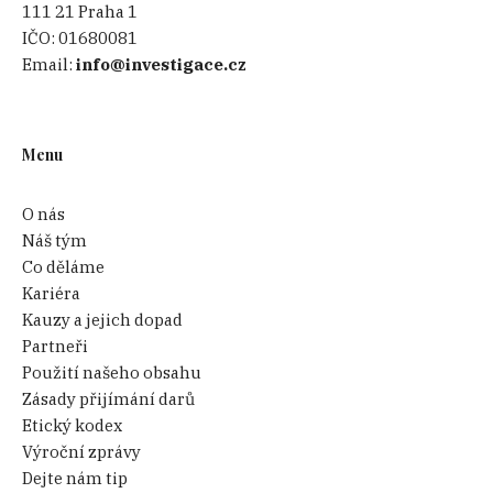
111 21 Praha 1
IČO:
01680081
Email:
info@investigace.cz
Menu
O nás
Náš tým
Co děláme
Kariéra
Kauzy a jejich dopad
Partneři
Použití našeho obsahu
Zásady přijímání darů
Etický kodex
Výroční zprávy
Dejte nám tip