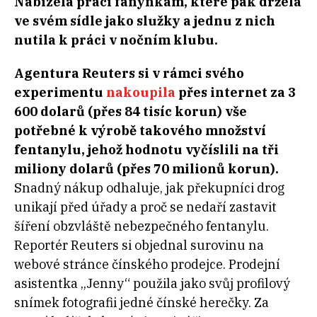
Nabízela práci fanynkám, které pak držela
ve svém sídle jako služky a jednu z nich
nutila k práci v nočním klubu.
Agentura Reuters si v rámci svého
experimentu
nakoupila
přes internet za 3
600 dolarů (přes 84 tisíc korun) vše
potřebné k výrobě takového množství
fentanylu, jehož hodnotu vyčíslili na tři
miliony dolarů (přes 70 milionů korun).
Snadný nákup odhaluje, jak překupníci drog
unikají před úřady a proč se nedaří zastavit
šíření obzvláště nebezpečného fentanylu.
Reportér Reuters si objednal surovinu na
webové stránce čínského prodejce. Prodejní
asistentka „Jenny“ použila jako svůj profilový
snímek fotografii jedné čínské herečky. Za