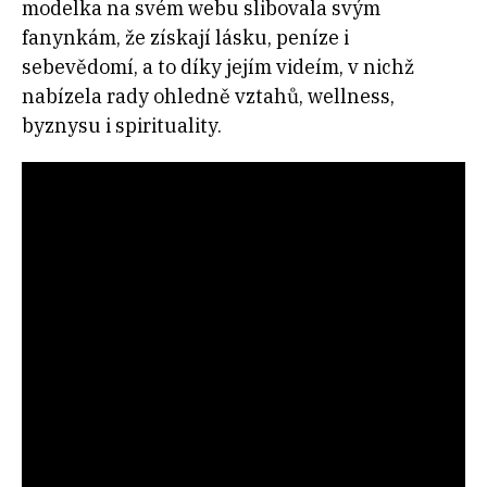
modelka na svém webu slibovala svým
fanynkám, že získají lásku, peníze i
sebevědomí, a to díky jejím videím, v nichž
nabízela rady ohledně vztahů, wellness,
byznysu i spirituality.