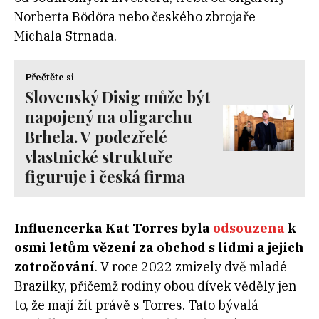
Norberta Bödöra nebo českého zbrojaře
Michala Strnada.
Přečtěte si
Slovenský Disig může být
napojený na oligarchu
Brhela. V podezřelé
vlastnické struktuře
figuruje i česká firma
Influencerka Kat Torres byla
odsouzena
k
osmi letům vězení za obchod s lidmi a jejich
zotročování
. V roce 2022 zmizely dvě mladé
Brazilky, přičemž rodiny obou dívek věděly jen
to, že mají žít právě s Torres. Tato bývalá