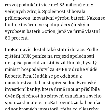
rozvoj podnikání více než 35 milionů eur z
veřejných zdrojů. Společnost slibovala
průlomovou, inovativní výrobu baterií. Nakonec
buduje továrnu ve spolupráci s čínským
výrobcem baterií Gotion, jenž ve firmě vlastní
80 procent.
InoBat navíc dostal také státní dotace. Podle
zjištění ICJK peníze na rozjezd společnosti
nejspíše pomohl zajistit Vazil Hudák, bývalý
ministr hospodářství za SMER v druhé vládě
Roberta Fica. Hudák se po odchodu z
ministerstva stal místopředsedou Evropské
investiční banky, která firmě InoBat přislíbila
úvěr. Společnost ho zároveň označila za svého
spoluzakladatele. InoBat rovněž získal peníze
od soukromých investorů, třeba od oligarchy