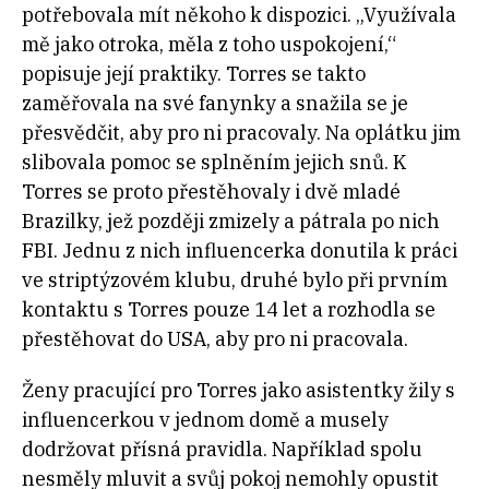
potřebovala mít někoho k dispozici. „Využívala
mě jako otroka, měla z toho uspokojení,“
popisuje její praktiky. Torres se takto
zaměřovala na své fanynky a snažila se je
přesvědčit, aby pro ni pracovaly. Na oplátku jim
slibovala pomoc se splněním jejich snů. K
Torres se proto přestěhovaly i dvě mladé
Brazilky, jež později zmizely a pátrala po nich
FBI. Jednu z nich influencerka donutila k práci
ve striptýzovém klubu, druhé bylo při prvním
kontaktu s Torres pouze 14 let a rozhodla se
přestěhovat do USA, aby pro ni pracovala.
Ženy pracující pro Torres jako asistentky žily s
influencerkou v jednom domě a musely
dodržovat přísná pravidla. Například spolu
nesměly mluvit a svůj pokoj nemohly opustit