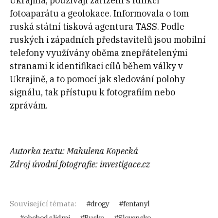
Ukrajina, používají zařízení s funkcí
fotoaparátu a geolokace. Informovala o tom
ruská státní tisková agentura TASS. Podle
ruských i západních představitelů jsou mobilní
telefony využívány oběma znepřátelenými
stranami k identifikaci cílů během války v
Ukrajině, a to pomocí jak sledování polohy
signálu, tak přístupu k fotografiím nebo
zprávám.
Autorka textu: Mahulena Kopecká
Zdroj úvodní fotografie: investigace.cz
Související témata:
drogy
fentanyl
obchod s lidmi
Rusko
Slovensko