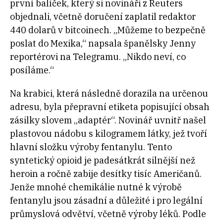
první balíček, který si novináři z Reuters
objednali, včetně doručení zaplatil redaktor
440 dolarů v bitcoinech. „Můžeme to bezpečně
poslat do Mexika,“ napsala španělsky Jenny
reportérovi na Telegramu. „Nikdo neví, co
posíláme.“
Na krabici, která následně dorazila na určenou
adresu, byla přepravní etiketa popisující obsah
zásilky slovem „adaptér“. Novinář uvnitř našel
plastovou nádobu s kilogramem látky, jež tvoří
hlavní složku výroby fentanylu. Tento
syntetický opioid je padesátkrát silnější než
heroin a ročně zabije desítky tisíc Američanů.
Jenže mnohé chemikálie nutné k výrobě
fentanylu jsou zásadní a důležité i pro legální
průmyslová odvětví, včetně výroby léků. Podle