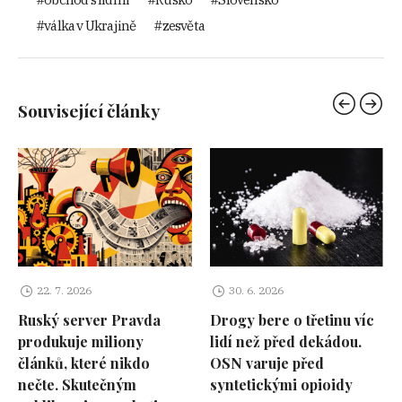
válka v Ukrajině
zesvěta
Související články
22. 7. 2026
30. 6. 2026
Ruský server Pravda
Drogy bere o třetinu víc
produkuje miliony
lidí než před dekádou.
článků, které nikdo
OSN varuje před
nečte. Skutečným
syntetickými opioidy