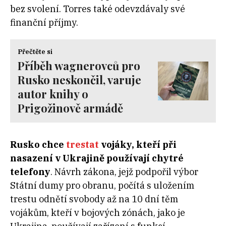
bez svolení. Torres také odevzdávaly své
finanční příjmy.
Přečtěte si
Příběh wagnerovců pro
Rusko neskončil, varuje
autor knihy o
Prigožinově armádě
Rusko chce
trestat
vojáky, kteří při
nasazení v Ukrajině používají chytré
telefony
. Návrh zákona, jejž podpořil výbor
Státní dumy pro obranu, počítá s uložením
trestu odnětí svobody až na 10 dní těm
vojákům, kteří v bojových zónách, jako je