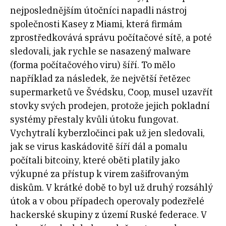
nejposlednějším útočníci napadli nástroj
společnosti Kasey z Miami, která firmám
zprostředkovává správu počítačové sítě, a poté
sledovali, jak rychle se nasazený malware
(forma počítačového viru) šíří. To mělo
například za následek, že největší řetězec
supermarketů ve Švédsku, Coop, musel uzavřít
stovky svých prodejen, protože jejich pokladní
systémy přestaly kvůli útoku fungovat.
Vychytralí kyberzločinci pak už jen sledovali,
jak se virus kaskádovitě šíří dál a pomalu
počítali bitcoiny, které oběti platily jako
výkupné za přístup k virem zašifrovaným
diskům. V krátké době to byl už druhý rozsáhlý
útok a v obou případech operovaly podezřelé
hackerské skupiny z území Ruské federace. V