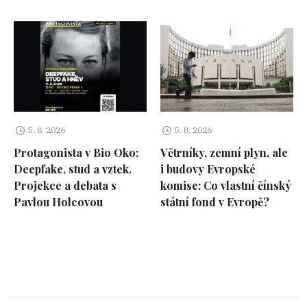
5. 8. 2026
5. 8. 2026
Protagonista v Bio Oko:
Větrníky, zemní plyn, ale
Deepfake, stud a vztek.
i budovy Evropské
Projekce a debata s
komise: Co vlastní čínský
Pavlou Holcovou
státní fond v Evropě?