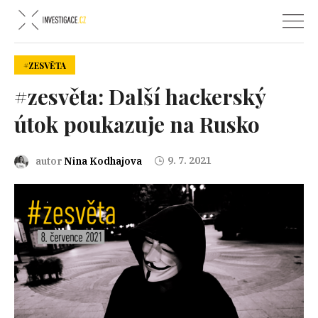
#ZESVĚTA
#zesvěta: Další hackerský
útok poukazuje na Rusko
9. 7. 2021
autor
Nina Kodhajova