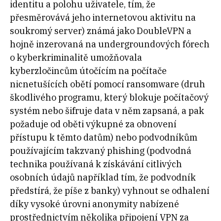
identitu a polohu uživatele, tím, že
přesměrovává jeho internetovou aktivitu na
soukromý server) známá jako DoubleVPN a
hojně inzerovaná na undergroundových fórech
o kyberkriminalitě umožňovala
kyberzločincům útočícím na počítače
nicnetušících obětí pomocí ransomware (druh
škodlivého programu, který blokuje počítačový
systém nebo šifruje data v něm zapsaná, a pak
požaduje od oběti výkupné za obnovení
přístupu k těmto datům) nebo podvodníkům
používajícím takzvaný phishing (podvodná
technika používaná k získávání citlivých
osobních údajů například tím, že podvodník
předstírá, že píše z banky) vyhnout se odhalení
díky vysoké úrovni anonymity nabízené
prostřednictvím několika připojení VPN za