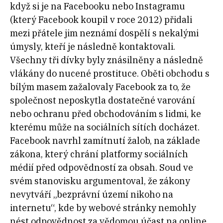
když si je na Facebooku nebo Instagramu
(který Facebook koupil v roce 2012) přidali
mezi přátele jim neznámí dospělí s nekalými
úmysly, kteří je následně kontaktovali.
Všechny tři dívky byly znásilněny a následně
vlákány do nucené prostituce. Oběti obchodu s
bílým masem zažalovaly Facebook za to, že
společnost neposkytla dostatečné varování
nebo ochranu před obchodováním s lidmi, ke
kterému může na sociálních sítích docházet.
Facebook navrhl zamítnutí žalob, na základe
zákona, který chrání platformy sociálních
médií před odpovědností za obsah. Soud ve
svém stanovisku argumentoval, že zákony
nevytváří „bezprávní území nikoho na
internetu“, kde by webové stránky nemohly
nést odpovědnost za vědomou účast na online