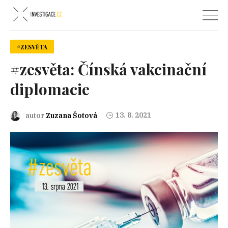
#ZESVĚTA
#zesvěta: Čínská vakcinační
diplomacie
13. 8. 2021
autor
Zuzana Šotová