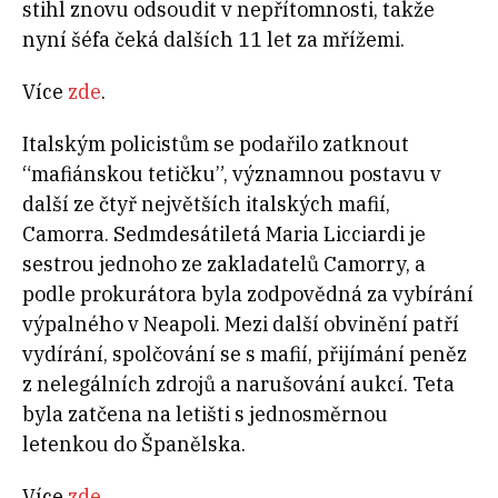
stihl znovu odsoudit v nepřítomnosti, takže
nyní šéfa čeká dalších 11 let za mřížemi.
Více
zde
.
Italským policistům se podařilo zatknout
“mafiánskou tetičku”, významnou postavu v
další ze čtyř největších italských mafií,
Camorra. Sedmdesátiletá Maria Licciardi je
sestrou jednoho ze zakladatelů Camorry, a
podle prokurátora byla zodpovědná za vybírání
výpalného v Neapoli. Mezi další obvinění patří
vydírání, spolčování se s mafií, přijímání peněz
z nelegálních zdrojů a narušování aukcí. Teta
byla zatčena na letišti s jednosměrnou
letenkou do Španělska.
Více
zde
.