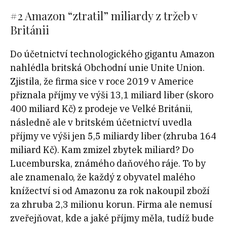
#2
Amazon “ztratil” miliardy z tržeb v
Británii
Do účetnictví technologického gigantu Amazon
nahlédla britská Obchodní unie Unite Union.
Zjistila, že firma sice v roce 2019 v Americe
přiznala příjmy ve výši 13,1 miliard liber (skoro
400 miliard Kč) z prodeje ve Velké Británii,
následně ale v britském účetnictví uvedla
příjmy ve výši jen 5,5 miliardy liber (zhruba 164
miliard Kč). Kam zmizel zbytek miliard? Do
Lucemburska, známého daňového ráje. To by
ale znamenalo, že každý z obyvatel malého
knížectví si od Amazonu za rok nakoupil zboží
za zhruba 2,3 milionu korun. Firma ale nemusí
zveřejňovat, kde a jaké příjmy měla, tudíž bude