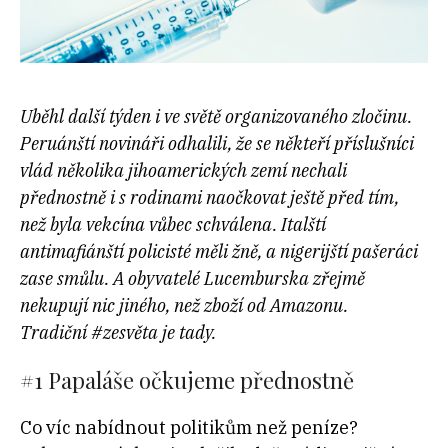
Uběhl další týden i ve světě organizovaného zločinu.
Peruánští novináři odhalili, že se někteří příslušníci
vlád několika jihoamerických zemí nechali
přednostně i s rodinami naočkovat ještě před tím,
než byla vekcína vůbec schválena. Italští
antimafiánští policisté měli žně, a nigerijští pašeráci
zase smůlu. A obyvatelé Lucemburska zřejmě
nekupují nic jiného, než zboží od Amazonu.
Tradiční #zesvěta je tady.
#1
Papaláše očkujeme přednostně
Co víc nabídnout politikům než peníze?