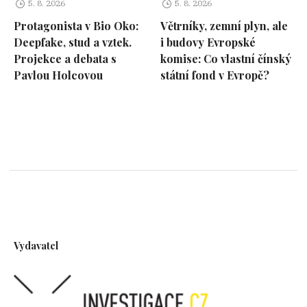
5. 8. 2026
5. 8. 2026
Protagonista v Bio Oko:
Větrníky, zemní plyn, ale
Deepfake, stud a vztek.
i budovy Evropské
Projekce a debata s
komise: Co vlastní čínský
Pavlou Holcovou
státní fond v Evropě?
Vydavatel