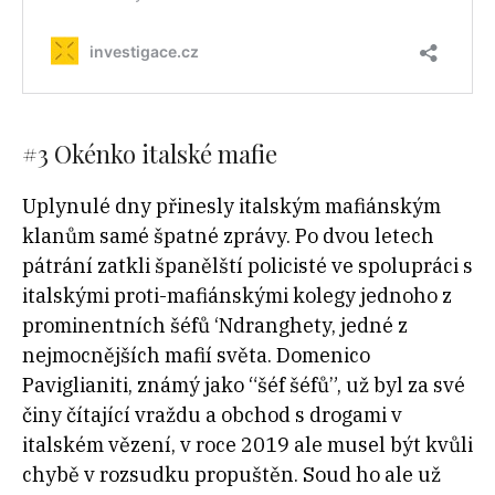
#3
Okénko italské mafie
Uplynulé dny přinesly italským mafiánským
klanům samé špatné zprávy. Po dvou letech
pátrání zatkli španělští policisté ve spolupráci s
italskými proti-mafiánskými kolegy jednoho z
prominentních šéfů ‘Ndranghety, jedné z
nejmocnějších mafií světa. Domenico
Paviglianiti, známý jako “šéf šéfů”, už byl za své
činy čítající vraždu a obchod s drogami v
italském vězení, v roce 2019 ale musel být kvůli
chybě v rozsudku propuštěn. Soud ho ale už