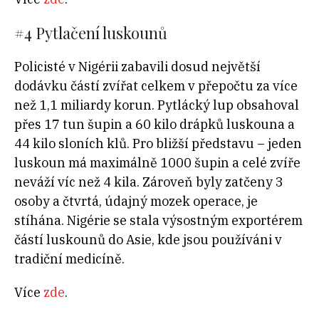
#4
Pytlačení luskounů
Policisté v Nigérii zabavili dosud největší
dodávku částí zvířat celkem v přepočtu za více
než 1,1 miliardy korun. Pytlácký lup obsahoval
přes 17 tun šupin a 60 kilo drápků luskouna a
44 kilo sloních klů. Pro bližší představu – jeden
luskoun má maximálně 1000 šupin a celé zvíře
neváží víc než 4 kila. Zároveň byly zatčeny 3
osoby a čtvrtá, údajný mozek operace, je
stíhána. Nigérie se stala výsostným exportérem
částí luskounů do Asie, kde jsou používáni v
tradiční medicíně.
Více
zde
.