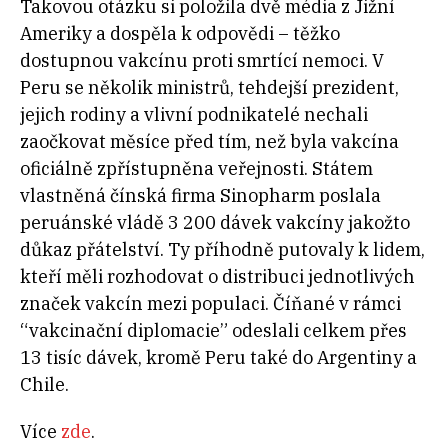
Takovou otázku si položila dvě média z Jižní
Ameriky a dospěla k odpovědi – těžko
dostupnou vakcínu proti smrtící nemoci. V
Peru se několik ministrů, tehdejší prezident,
jejich rodiny a vlivní podnikatelé nechali
zaočkovat měsíce před tím, než byla vakcína
oficiálně zpřístupněna veřejnosti. Státem
vlastněná čínská firma Sinopharm poslala
peruánské vládě 3 200 dávek vakcíny jakožto
důkaz přátelství. Ty příhodně putovaly k lidem,
kteří měli rozhodovat o distribuci jednotlivých
značek vakcín mezi populaci. Číňané v rámci
“vakcinační diplomacie” odeslali celkem přes
13 tisíc dávek, kromě Peru také do Argentiny a
Chile.
Více
zde
.