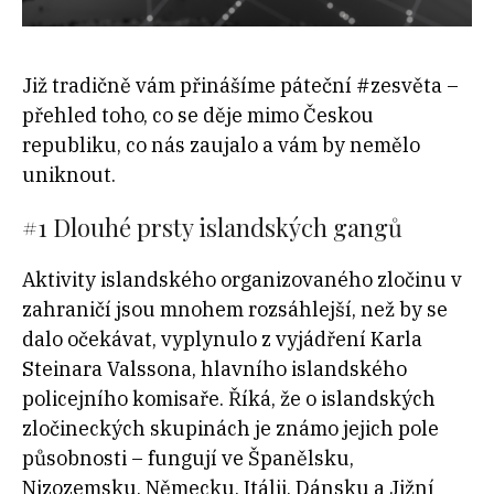
Již tradičně vám přinášíme páteční #zesvěta –
přehled toho, co se děje mimo Českou
republiku, co nás zaujalo a vám by nemělo
uniknout.
#1
Dlouhé prsty islandských gangů
Aktivity islandského organizovaného zločinu v
zahraničí jsou mnohem rozsáhlejší, než by se
dalo očekávat, vyplynulo z vyjádření Karla
Steinara Valssona, hlavního islandského
policejního komisaře. Říká, že o islandských
zločineckých skupinách je známo jejich pole
působnosti – fungují ve Španělsku,
Nizozemsku, Německu, Itálii, Dánsku a Jižní