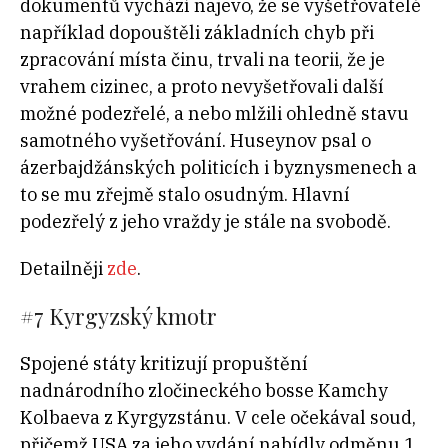
dokumentů vychází najevo, že se vyšetřovatelé
například dopouštěli základních chyb při
zpracování místa činu, trvali na teorii, že je
vrahem cizinec, a proto nevyšetřovali další
možné podezřelé, a nebo mlžili ohledně stavu
samotného vyšetřování. Huseynov psal o
ázerbajdžánských politicích i byznysmenech a
to se mu zřejmě stalo osudným. Hlavní
podezřelý z jeho vraždy je stále na svobodě.
Detailněji
zde
.
#7
Kyrgyzský kmotr
Spojené státy kritizují propuštění
nadnárodního zločineckého bosse Kamchy
Kolbaeva z Kyrgyzstánu. V cele očekával soud,
přičemž USA za jeho vydání nabídly odměnu 1