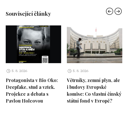
Související články
5. 8. 2026
5. 8. 2026
Protagonista v Bio Oko:
Větrníky, zemní plyn, ale
Deepfake, stud a vztek.
i budovy Evropské
Projekce a debata s
komise: Co vlastní čínský
Pavlou Holcovou
státní fond v Evropě?