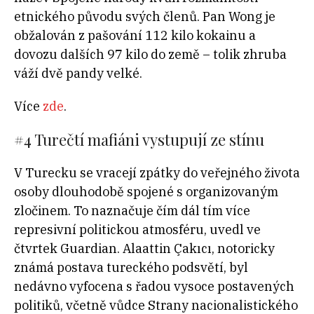
etnického původu svých členů. Pan Wong je
obžalován z pašování 112 kilo kokainu a
dovozu dalších 97 kilo do země – tolik zhruba
váží dvě pandy velké.
Více
zde
.
#4
Turečtí mafiáni vystupují ze stínu
V Turecku se vracejí zpátky do veřejného života
osoby dlouhodobě spojené s organizovaným
zločinem. To naznačuje čím dál tím více
represivní politickou atmosféru, uvedl ve
čtvrtek Guardian. Alaattin Çakıcı, notoricky
známá postava tureckého podsvětí, byl
nedávno vyfocena s řadou vysoce postavených
politiků, včetně vůdce Strany nacionalistického