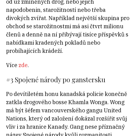
od už zmíněných drog, nebo jejich
napodobenin, starožitností nebo třeba
divokých zvířat. Například největší skupina pro
obchod se starožitnostmi má asi čtvrt milionu
členů a denně na ní přibývají tisíce příspěvků s
nabídkami kradených pokladů nebo
probíhajících krádeží.
Více
zde
.
#3
Spojené národy po ganstersku
Po devítiletém honu kanadská policie konečně
zatkla drogového bosse Khamla Wonga. Wong
má být šéfem vancouverského gangu United
Nations, který od založení dokázal rozšířit svůj
vliv i za hranice Kanady. Gang nese příznačný
název Spojené národy kvůli rozmanitosti