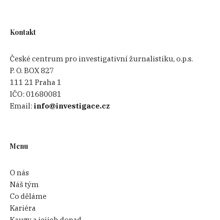
Kontakt
České centrum pro investigativní žurnalistiku, o.p.s.
P. O. BOX 827
111 21 Praha 1
IČO:
01680081
Email:
info@investigace.cz
Menu
O nás
Náš tým
Co děláme
Kariéra
Kauzy a jejich dopad