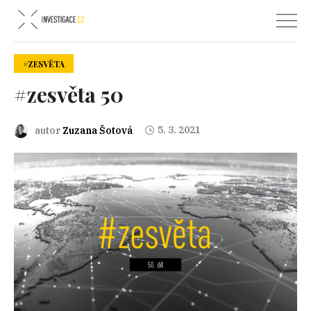
#ZESVĚTA
#zesvěta 50
5. 3. 2021
autor
Zuzana Šotová