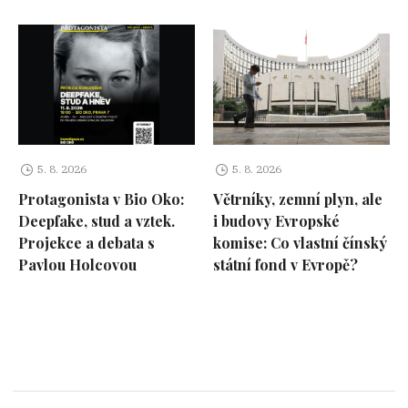
5. 8. 2026
5. 8. 2026
Protagonista v Bio Oko:
Větrníky, zemní plyn, ale
Deepfake, stud a vztek.
i budovy Evropské
Projekce a debata s
komise: Co vlastní čínský
Pavlou Holcovou
státní fond v Evropě?