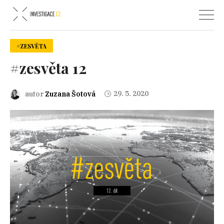
#ZESVĚTA
#zesvěta 12
29. 5. 2020
autor
Zuzana Šotová