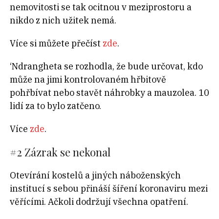
nemovitosti se tak ocitnou v meziprostoru a
nikdo z nich užitek nemá.
Více si můžete přečíst
zde
.
‘Ndrangheta se rozhodla, že bude určovat, kdo
může na jimi kontrolovaném hřbitově
pohřbívat nebo stavět náhrobky a mauzolea. 10
lidí za to bylo zatčeno.
Více
zde
.
#2 Zázrak se nekonal
Otevírání kostelů a jiných náboženských
institucí s sebou přináší šíření koronaviru mezi
věřícími. Ačkoli dodržují všechna opatření.