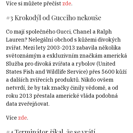
Více si můžete přečíst
zde
.
#3 Krokodýl od Gucciho nekouše
Co mají společného Gucci, Chanel a Ralph
Lauren? Nelegální obchod s kůžemi divokých
zvířat. Mezi lety 2003-2013 zabavila několika
světoznámým a exkluzivním značkám americká
Služba pro divoká zvířata a rybolov (United
States Fish and Wildlife Service) přes 5600 kůží
a dalších zvířecích produktů. Nikdo ovšem
netvrdí, že by tak značky činily vědomě, a od
roku 2013 přestala americké vláda podobná
data zveřejňovat.
Více
zde
.
#4 Terminátor říkal, že se vrátí