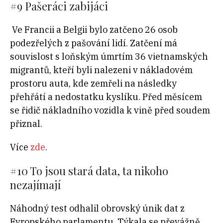
#9 Pašeráci zabijáci
Ve Francii a Belgii bylo zatčeno 26 osob
podezřelých z pašování lidí. Zatčení má
souvislost s loňským úmrtím 36 vietnamských
migrantů, kteří byli nalezeni v nákladovém
prostoru auta, kde zemřeli na následky
přehřátí a nedostatku kyslíku. Před měsícem
se řidič nákladního vozidla k vině před soudem
přiznal.
Více
zde
.
#10 To jsou stará data, ta nikoho
nezajímají
Náhodný test odhalil obrovský únik dat z
Evropského parlamentu. Týkala se převážně