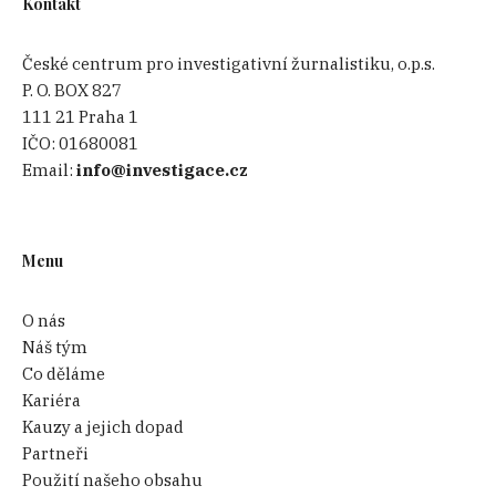
Kontakt
České centrum pro investigativní žurnalistiku, o.p.s.
P. O. BOX 827
111 21 Praha 1
IČO:
01680081
Email:
info@investigace.cz
Menu
O nás
Náš tým
Co děláme
Kariéra
Kauzy a jejich dopad
Partneři
Použití našeho obsahu