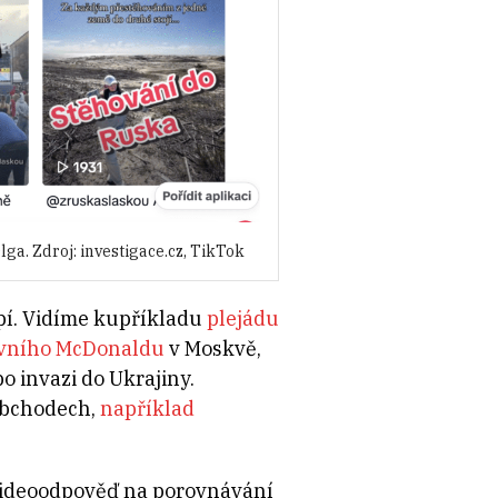
a. Zdroj: investigace.cz, TikTok
pí. Vidíme kupříkladu
plejádu
rvního McDonaldu
v Moskvě,
o invazi do Ukrajiny.
 obchodech,
například
 videoodpověď na porovnávání