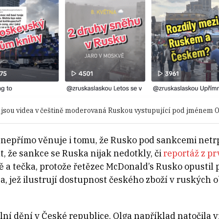
 jsou videa v češtině moderovaná Ruskou vystupující pod jménem Olg
 nepřímo věnuje i tomu, že Rusko pod sankcemi netr
t, že sankce se Ruska nijak nedotkly, či
reportáž z p
a tečka, protože řetězec McDonald’s Rusko opustil p
ea, jež ilustrují dostupnost českého zboží v ruských
lní dění v České republice. Olga například natočila