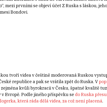
, mezi prvními se objeví účet Z Ruska s láskou, je
Jamesi Bondovi.
skou tvoří videa v češtině moderovaná Ruskou vystu
 České republice a pak se vrátila zpět do Ruska. V
pop
a zejména kvůli byrokracii v Česku, špatné kvalitě tu
 v Evropě. Podle jiného příspěvku se
do Ruska přesu
blogerka, která ráda dělá videa, za což není placená
.