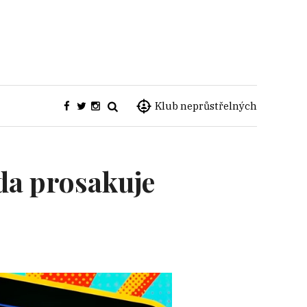
Klub neprůstřelných
da prosakuje