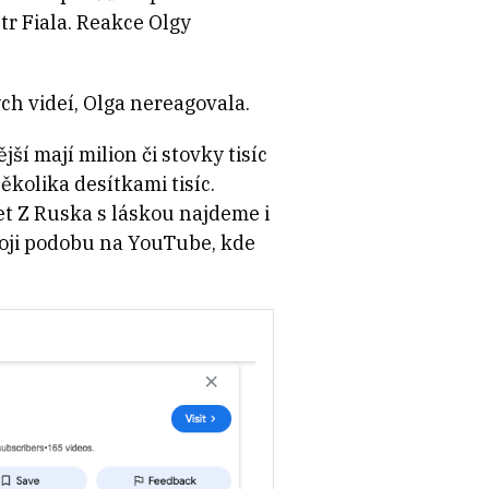
r Fiala. Reakce Olgy
ch videí, Olga nereagovala.
í mají milion či stovky tisíc
ěkolika desítkami tisíc.
et Z Ruska s láskou najdeme i
svoji podobu na YouTube, kde