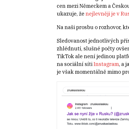
cen mezi Německem a Českou r
ukazuje, že
nejlevněji je v R
Na naši prosbu o rozhovor, k
Sledovanost jednotlivých přís
zhlédnutí, slušné počty ovšem
TikTok ale není jedinou plat
na sociální síti
Instagram
, a 
je však momentálně mimo pr