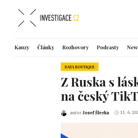
Kauzy
Články
Rozhovory
Podcasty
News
DATA BOUTIQUE
Z Ruska s lás
na český Tik
11. 6. 20
autor
Josef Šlerka