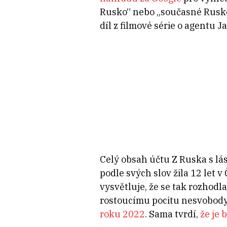
Rusko“ nebo „současné Rusko“
díl z filmové série o agentu 
Celý obsah účtu Z Ruska s lá
podle svých slov žila 12 let v
vysvětluje, že se tak rozhodl
rostoucímu pocitu nesvobody
roku 2022
. Sama tvrdí,
že je 