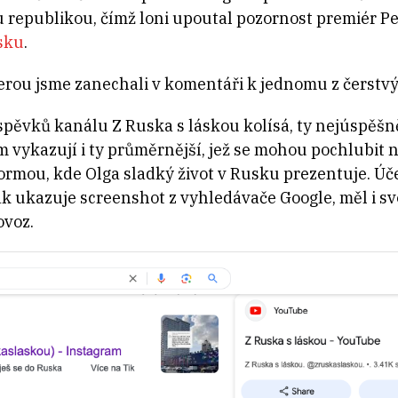
epublikou, čímž loni upoutal pozornost premiér Pet
usku
.
terou jsme zanechali v komentáři k jednomu z čerstvý
pěvků kanálu Z Ruska s láskou kolísá, ty nejúspěšnějš
 vykazují i ty průměrnější, jež se mohou pochlubit n
formou, kde Olga sladký život v Rusku prezentuje. Úč
jak ukazuje screenshot z vyhledávače Google, měl i 
ovoz.