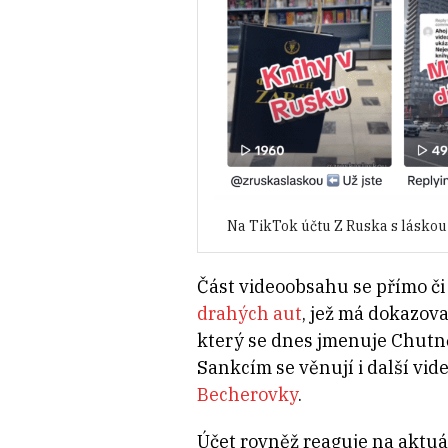
Na TikTok účtu Z Ruska s láskou
Část videoobsahu se přímo či
drahých aut
, jež má dokazova
který se dnes jmenuje Chutně 
Sankcím se věnují i další vid
Becherovky
.
Účet rovněž reaguje na aktuá