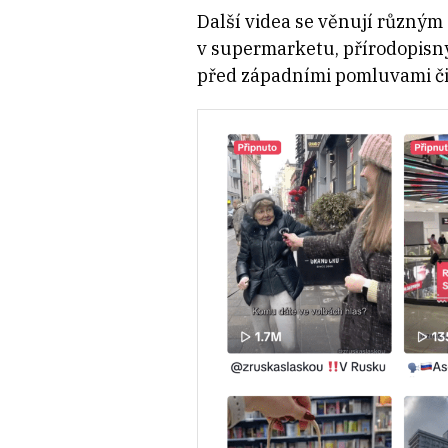
Další videa se věnují různý
v supermarketu, přírodopisný
před západními pomluvami či s