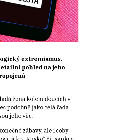
eologický extremismus.
Detailní pohled na jeho
propojená
 mladá žena kolemjdoucích v
ec podobně jako celá řada
sou jeho věc.
konečné zábavy, ale i coby
ova jako „Rusko“ či „sankce