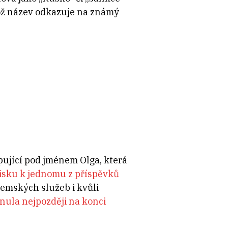
hož název odkazuje na známý
pující pod jménem Olga, která
isku k jednomu z příspěvků
zemských služeb i kvůli
nula nejpozději na konci