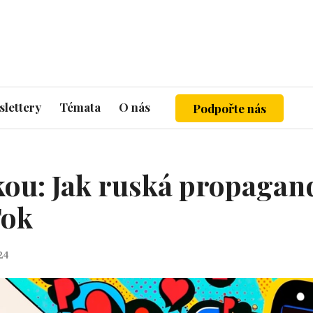
lettery
Témata
O nás
Podpořte nás
kou: Jak ruská propagan
Tok
24