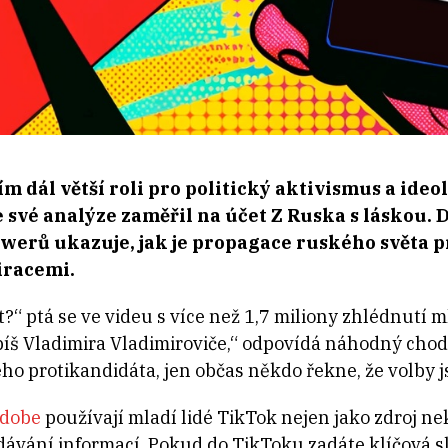
čím dál větší roli pro politický aktivismus a id
e své analýze zaměřil na účet Z Ruska s láskou. 
owerů ukazuje, jak je propagace ruského světa 
iracemi.
?“ ptá se ve videu s více než 1,7 miliony zhlédnutí
píš Vladimira Vladimiroviče,“ odpovídá náhodný chod
o protikandidáta, jen občas někdo řekne, že volby j
Adobe
používají mladí lidé TikTok nejen jako zdroj ne
ávání informací. Pokud do TikToku zadáte klíčová sl