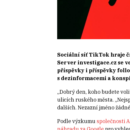
Sociální síť TikTok hraje 
Server investigace.cz se v
příspěvky i příspěvky foll
s dezinformacemi a konsp
„Dobrý den, koho budete volit
ulicích ruského města. „Nejs
dalších. Nezazní jméno žádnéh
Podle výzkumu
společnosti 
náhradu za Google
pro vyhled