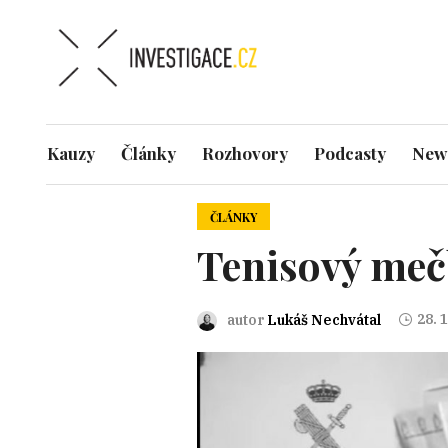
Kauzy
Články
Rozhovory
Podcasty
News
ČLÁNKY
Tenisový mečb
28. 
autor
Lukáš Nechvátal