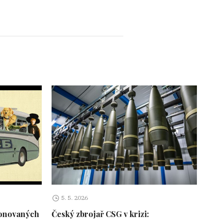
5. 5. 2026
ponovaných
Český zbrojař CSG v krizi: