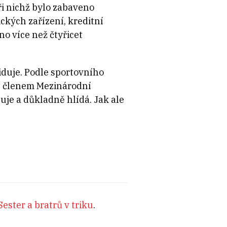
ři nichž bylo zabaveno
ických zařízení, kreditní
no více než čtyřicet
duje. Podle sportovního
je členem Mezinárodní
šuje a důkladně hlídá. Jak ale
ester a bratrů v triku
.