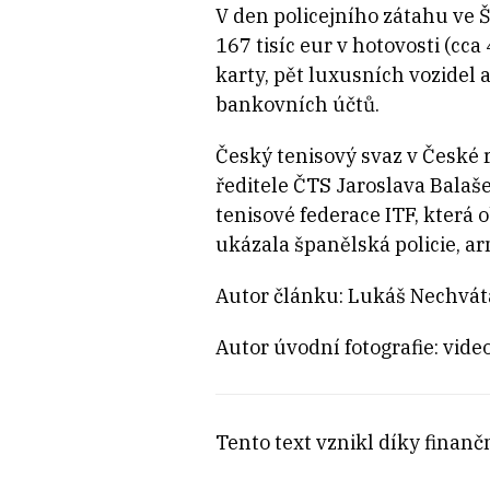
V den policejního zátahu ve 
167 tisíc eur v hotovosti (cc
karty, pět luxusních vozidel 
bankovních účtů.
Český tenisový svaz v České
ředitele ČTS Jaroslava Balaš
tenisové federace ITF, která o
ukázala španělská policie, a
Autor článku: Lukáš Nechvát
Autor úvodní fotografie: vide
Tento text vznikl díky finančn