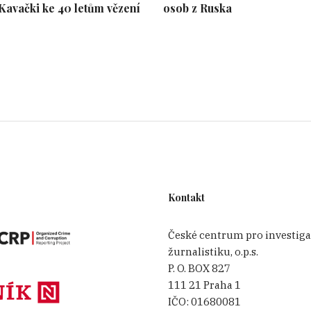
 Kavački ke 40 letům vězení
osob z Ruska
Kontakt
České centrum pro investiga
žurnalistiku, o.p.s.
P. O. BOX 827
111 21 Praha 1
IČO:
01680081