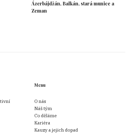
Ázerbájdžán, Balkán, stará munice a
Zeman
Menu
tivní
O nás
Náš tým
Co děláme
Kariéra
Kauzy a jejich dopad