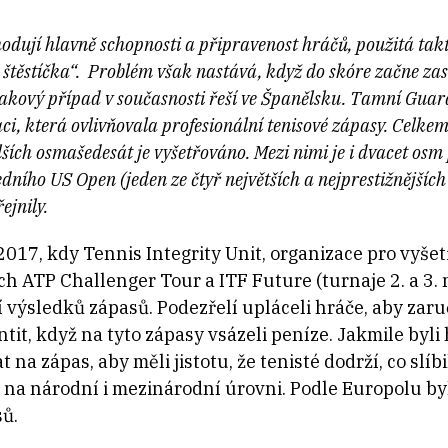
dují hlavně schopnosti a připravenost hráčů, použitá takti
o štěstíčka“. Problém však nastává, když do skóre začne z
takový případ v současnosti řeší ve Španělsku. Tamní Guardi
, která ovlivňovala profesionální tenisové zápasy. Celkem
ších osmašedesát je vyšetřováno. Mezi nimi je i dvacet osm 
edního US Open (jeden ze čtyř největších a nejprestižnějších
ejnily.
2017, kdy Tennis Integrity Unit, organizace pro vyše
ích ATP Challenger Tour a ITF Future (turnaje 2. a 3
 výsledků zápasů. Podezřelí upláceli hráče, aby zar
ntit, když na tyto zápasy vsázeli peníze. Jakmile byli 
na zápas, aby měli jistotu, že tenisté dodrží, co slíb
ky na národní i mezinárodní úrovni. Podle Europolu b
ů.