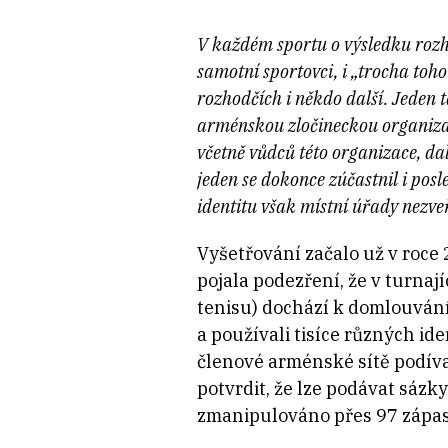
V každém sportu o výsledku rozho
samotní sportovci, i „trocha toh
rozhodčích i někdo další. Jeden 
arménskou zločineckou organizaci
včetně vůdců této organizace, dal
jeden se dokonce zúčastnil i posl
identitu však místní úřady nezveř
Vyšetřování začalo už v roce 
pojala podezření, že v turnaj
tenisu) dochází k domlouvání
a používali tisíce různých ide
členové arménské sítě podívat 
potvrdit, že lze podávat sáz
zmanipulováno přes 97 zápas