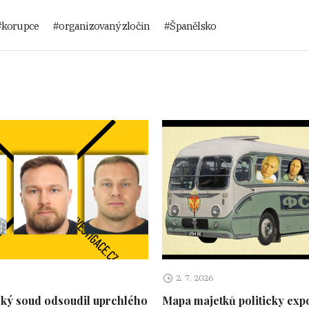
korupce
organizovaný zločin
Španělsko
2. 7. 2026
ký soud odsoudil uprchlého
Mapa majetků politicky ex