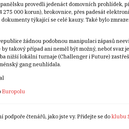
Španělsku provedli jedenáct domovních prohlídek, p
a 4 275 000 korun), brokovnice, přes padesát elektron
a dokumenty týkající se celé kauzy. Také bylo zmraze
 republice žádnou podobnou manipulaci zápasů neevi
e by takový případ ani neměl být možný, neboť svaz 
ba nižší lokální turnaje (Challenger i Future) zastře
rménský gang neuhlídala.
al
o
Europolu
í podpoře čtenářů, jako jste vy. Přidejte se do
klubu S