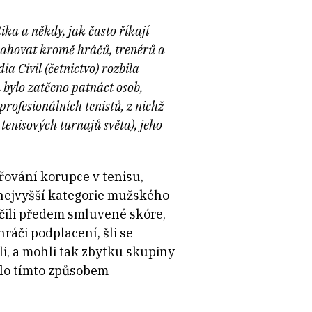
ka a někdy, jak často říkají
asahovat kromě hráčů, trenérů a
a Civil (četnictvo) rozbila
 bylo zatčeno patnáct osob,
profesionálních tenistů, z nichž
 tenisových turnajů světa), jeho
třování korupce v tenisu,
. nejvyšší kategorie mužského
učili předem smluvené skóre,
hráči podplacení, šli se
ili, a mohli tak zbytku skupiny
ylo tímto způsobem