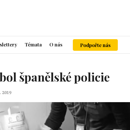
lettery
Témata
O nás
Podpořte nás
ol španělské policie
1. 2019