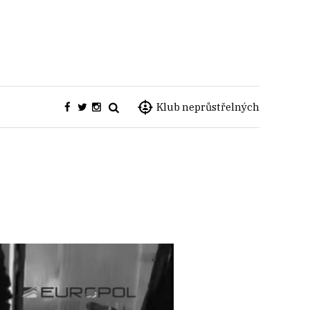
Klub neprůstřelných