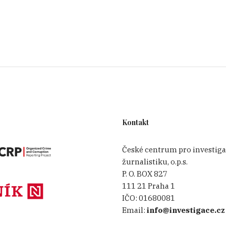
Kontakt
České centrum pro investiga
žurnalistiku, o.p.s.
P. O. BOX 827
111 21 Praha 1
IČO:
01680081
Email:
info@investigace.cz