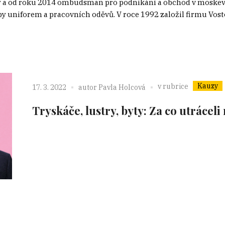
 a od roku 2014 ombudsman pro podnikání a obchod v moskevské
oby uniforem a pracovních oděvů. V roce 1992 založil firmu Vost
Kauzy
v rubrice
17. 3. 2022
autor
Pavla Holcová
Tryskáče, lustry, byty: Za co utrácel