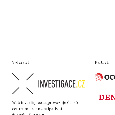
Vydavatel
Partneři
Web investigace.cz provozuje České
centrum pro investigativní
žurnalistiku o.p.s.