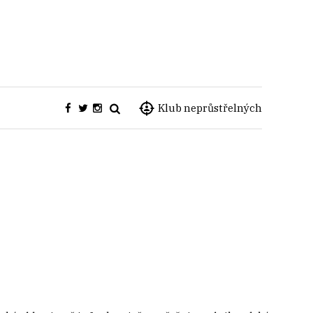
Klub neprůstřelných