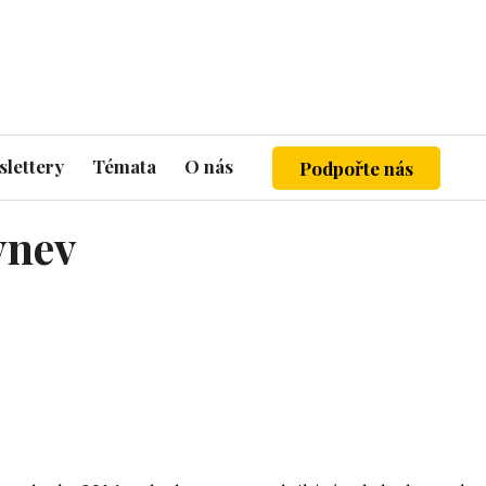
lettery
Témata
O nás
Podpořte nás
vnev