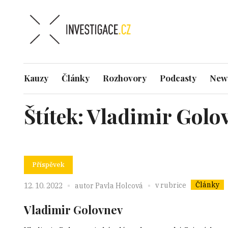
Kauzy
Články
Rozhovory
Podcasty
News
Štítek:
Vladimir Golo
Příspěvek
Články
v rubrice
12. 10. 2022
autor
Pavla Holcová
Vladimir Golovnev