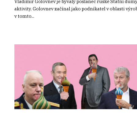
Vladimir Golovnev je bývalý poslanec ruské Státní dumy
aktivity. Golovnev začínal jako podnikatel v oblasti výr
v tomto...