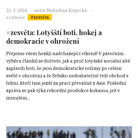
22. 3. 2024
autor
Mahulena Kopecká
#zesvěta
v rubrice
#zesvěta: Lotyšští boti, hokej a
demokracie v ohrožení
Přejeme všem hezký nadcházející víkend! V pátečním
výběru článků se dočtete, jak a proč lotyšské sociální sítě
zaplavili boti, že jsou demokratické režimy po celém
světě v ohrožení a že Srbsko nedostatečně řeší obchod s
lidmi, kteří tam jezdí za prací převážně z Asie. Poslední
zpráva se pak týká rekordní produkce kokainu, jež v
minulém...