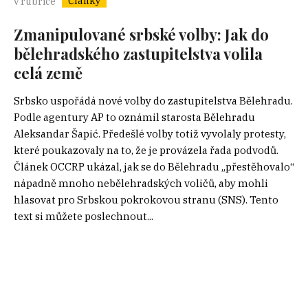
Články
v rubrice
Zmanipulované srbské volby: Jak do
bělehradského zastupitelstva volila
celá země
Srbsko uspořádá nové volby do zastupitelstva Bělehradu.
Podle agentury AP to oznámil starosta Bělehradu
Aleksandar Šapić. Předešlé volby totiž vyvolaly protesty,
které poukazovaly na to, že je provázela řada podvodů.
Článek OCCRP ukázal, jak se do Bělehradu „přestěhovalo“
nápadně mnoho nebělehradských voličů, aby mohli
hlasovat pro Srbskou pokrokovou stranu (SNS). Tento
text si můžete poslechnout...