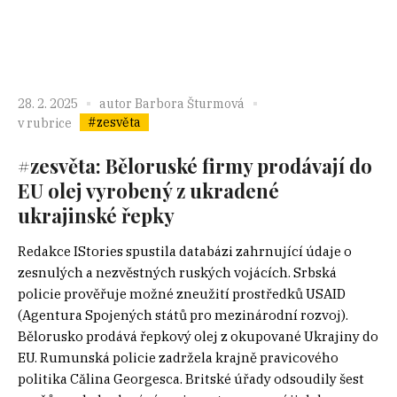
28. 2. 2025
autor
Barbora Šturmová
#zesvěta
v rubrice
#zesvěta: Běloruské firmy prodávají do
EU olej vyrobený z ukradené
ukrajinské řepky
Redakce IStories spustila databázi zahrnující údaje o
zesnulých a nezvěstných ruských vojácích. Srbská
policie prověřuje možné zneužití prostředků USAID
(Agentura Spojených států pro mezinárodní rozvoj).
Bělorusko prodává řepkový olej z okupované Ukrajiny do
EU. Rumunská policie zadržela krajně pravicového
politika Călina Georgesca. Britské úřady odsoudily šest