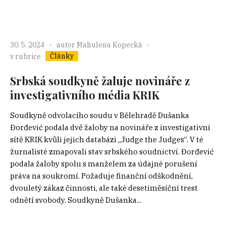
30. 5. 2024
autor
Mahulena Kopecká
Články
v rubrice
Srbská soudkyně žaluje novináře z
investigativního média KRIK
Soudkyně odvolacího soudu v Bělehradě Dušanka
Đorđević podala dvě žaloby na novináře z investigativní
sítě KRIK kvůli jejich databázi „Judge the Judges”. V té
žurnalisté zmapovali stav srbského soudnictví. Đorđević
podala žaloby spolu s manželem za údajné porušení
práva na soukromí. Požaduje finanční odškodnění,
dvouletý zákaz činnosti, ale také desetiměsíční trest
odnětí svobody. Soudkyně Dušanka...