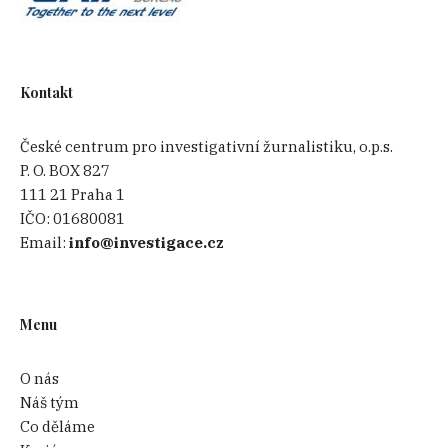
Kontakt
České centrum pro investigativní žurnalistiku, o.p.s.
P. O. BOX 827
111 21 Praha 1
IČO:
01680081
Email:
info@investigace.cz
Menu
O nás
Náš tým
Co děláme