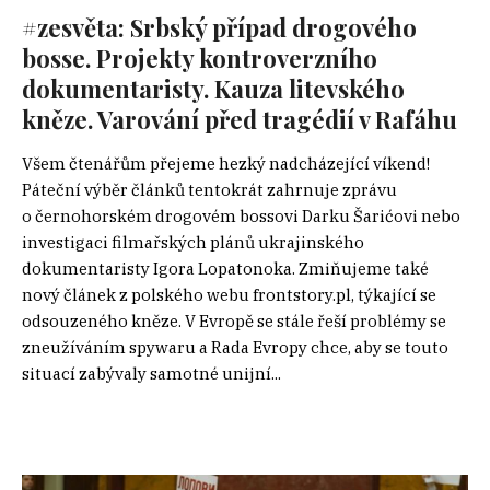
#zesvěta: Srbský případ drogového
bosse. Projekty kontroverzního
dokumentaristy. Kauza litevského
kněze. Varování před tragédií v Rafáhu
Všem čtenářům přejeme hezký nadcházející víkend!
Páteční výběr článků tentokrát zahrnuje zprávu
o černohorském drogovém bossovi Darku Šarićovi nebo
investigaci filmařských plánů ukrajinského
dokumentaristy Igora Lopatonoka. Zmiňujeme také
nový článek z polského webu frontstory.pl, týkající se
odsouzeného kněze. V Evropě se stále řeší problémy se
zneužíváním spywaru a Rada Evropy chce, aby se touto
situací zabývaly samotné unijní...