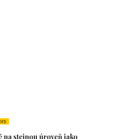
ory
ě na stejnou úroveň jako