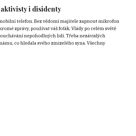
ktivisty i disidenty
š mobilní telefon. Bez vědomí majitele zapnout mikrofon
kromé zprávy, používat váš foťák. Vlády po celém světě
ouchávání nepohodlných lidí. Třeba nezávislých
ámu, co hledala svého zmizelého syna. Všechny