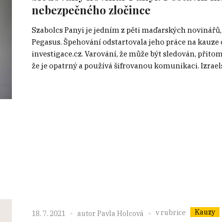
nebezpečného zločince
Szabolcs Panyi je jedním z pěti maďarských novinářů
Pegasus. Špehování odstartovala jeho práce na kauze o
investigace.cz. Varování, že může být sledován, přitom 
že je opatrný a používá šifrovanou komunikaci. Izrael
Kauzy
v rubrice
18. 7. 2021
autor
Pavla Holcová