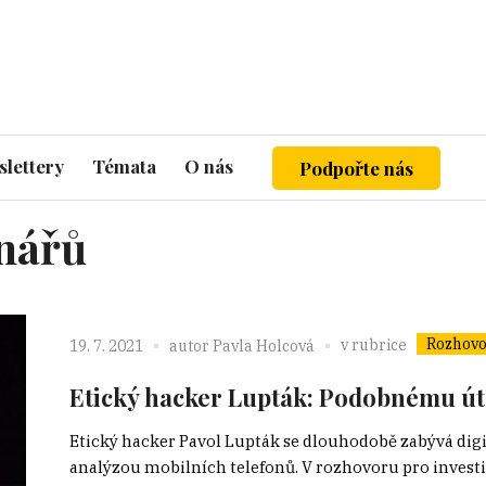
lettery
Témata
O nás
Podpořte nás
inářů
Rozhovo
v rubrice
19. 7. 2021
autor
Pavla Holcová
Etický hacker Lupták: Podobnému út
Etický hacker Pavol Lupták se dlouhodobě zabývá dig
analýzou mobilních telefonů. V rozhovoru pro investig