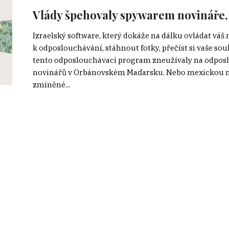
Vlády špehovaly spywarem novináře, a
Izraelský software, který dokáže na dálku ovládat vá
k odposlouchávání, stáhnout fotky, přečíst si vaše sou
tento odposlouchávací program zneužívaly na odposl
novinářů v Orbánovském Maďarsku. Nebo mexickou m
zmíněné...