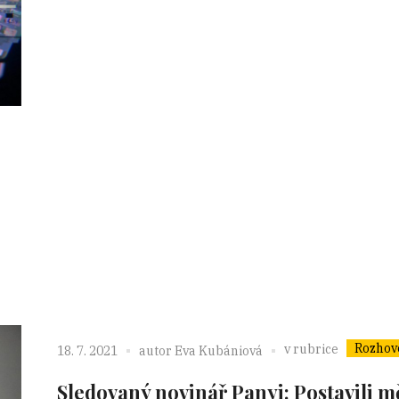
Rozhov
v rubrice
18. 7. 2021
autor
Eva Kubániová
Sledovaný novinář Panyi: Postavili m