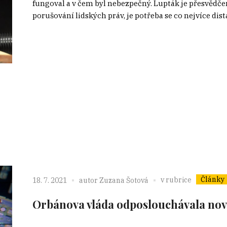
fungoval a v čem byl nebezpečný. Lupták je přesvědče
porušování lidských práv, je potřeba se co nejvíce dist
Články
v rubrice
18. 7. 2021
autor
Zuzana Šotová
Orbánova vláda odposlouchávala nov