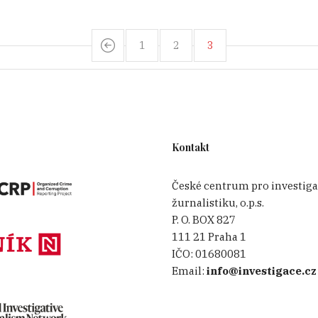
1
2
3
Kontakt
České centrum pro investiga
žurnalistiku, o.p.s.
P. O. BOX 827
111 21 Praha 1
IČO:
01680081
Email:
info@investigace.cz