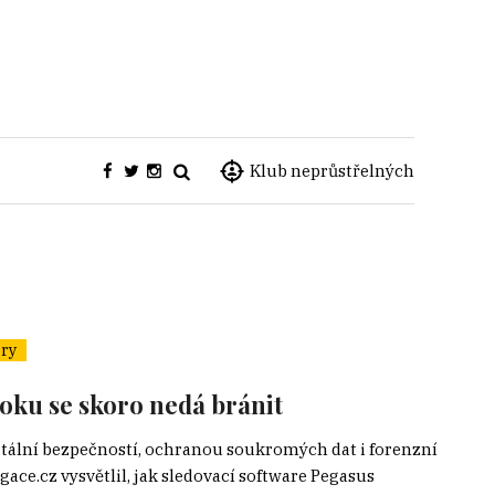
Klub neprůstřelných
ry
oku se skoro nedá bránit
itální bezpečností, ochranou soukromých dat i forenzní
ace.cz vysvětlil, jak sledovací software Pegasus