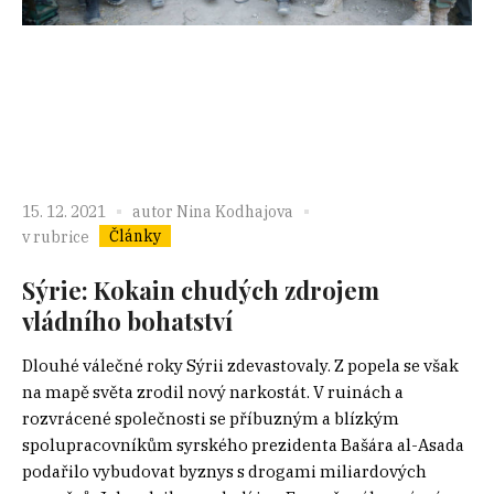
15. 12. 2021
autor
Nina Kodhajova
Články
v rubrice
Sýrie: Kokain chudých zdrojem
vládního bohatství
Dlouhé válečné roky Sýrii zdevastovaly. Z popela se však
na mapě světa zrodil nový narkostát. V ruinách a
rozvrácené společnosti se příbuzným a blízkým
spolupracovníkům syrského prezidenta Bašára al-Asada
podařilo vybudovat byznys s drogami miliardových