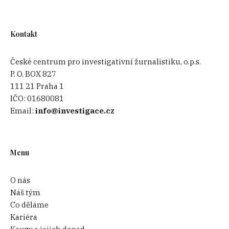
Kontakt
České centrum pro investigativní žurnalistiku, o.p.s.
P. O. BOX 827
111 21 Praha 1
IČO:
01680081
Email:
info@investigace.cz
Menu
O nás
Náš tým
Co děláme
Kariéra