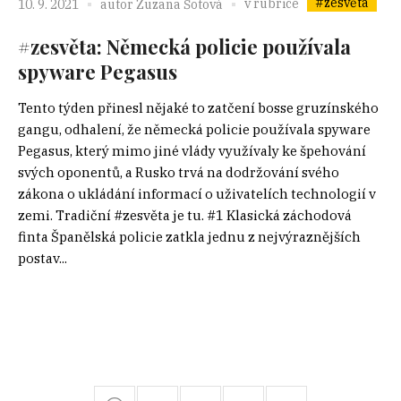
#zesvěta
v rubrice
10. 9. 2021
autor
Zuzana Šotová
#zesvěta: Německá policie používala
spyware Pegasus
Tento týden přinesl nějaké to zatčení bosse gruzínského
gangu, odhalení, že německá policie používala spyware
Pegasus, který mimo jiné vlády využívaly ke špehování
svých oponentů, a Rusko trvá na dodržování svého
zákona o ukládání informací o uživatelích technologií v
zemi. Tradiční #zesvěta je tu. #1 Klasická záchodová
finta Španělská policie zatkla jednu z nejvýraznějších
postav...