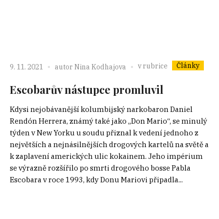
Články
v rubrice
9. 11. 2021
autor
Nina Kodhajova
Escobarův nástupce promluvil
Kdysi nejobávanější kolumbijský narkobaron Daniel
Rendón Herrera, známý také jako „Don Mario“, se minulý
týden v New Yorku u soudu přiznal k vedení jednoho z
největších a nejnásilnějších drogových kartelů na světě a
k zaplavení amerických ulic kokainem. Jeho impérium
se výrazně rozšířilo po smrti drogového bosse Pabla
Escobara v roce 1993, kdy Donu Mariovi připadla...