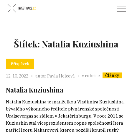
Štítek:
Natalia Kuziushina
Příspěvek
Články
v rubrice
12. 10. 2022
autor
Pavla Holcová
Natalia Kuziushina
Natalia Kuziushina je manželkou Vladimira Kuziushina,
bývalého výkonného ředitele plynárenské společnosti
Uralsevergas se sídlem v Jekatěrinburgu. V roce 2011 se
Kuziushin stal viceprezidentem ropné společnosti Itera
patřící Igoru Makarovovi, kterou později koupil ruský