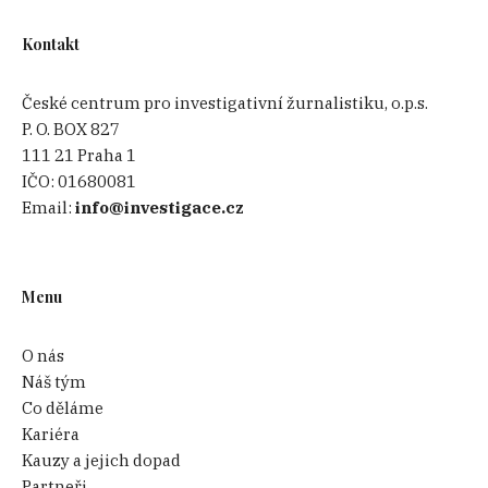
Kontakt
České centrum pro investigativní žurnalistiku, o.p.s.
P. O. BOX 827
111 21 Praha 1
IČO:
01680081
Email:
info@investigace.cz
Menu
O nás
Náš tým
Co děláme
Kariéra
Kauzy a jejich dopad
Partneři