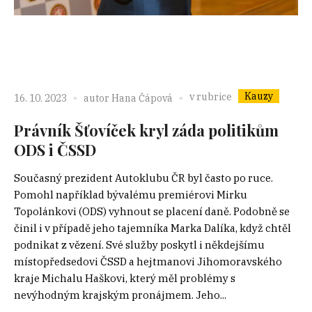
Kauzy
v rubrice
16. 10. 2023
autor
Hana Čápová
Právník Šťovíček kryl záda politikům
ODS i ČSSD
Současný prezident Autoklubu ČR byl často po ruce.
Pomohl například bývalému premiérovi Mirku
Topolánkovi (ODS) vyhnout se placení daně. Podobně se
činil i v případě jeho tajemníka Marka Dalíka, když chtěl
podnikat z vězení. Své služby poskytl i někdejšímu
místopředsedovi ČSSD a hejtmanovi Jihomoravského
kraje Michalu Haškovi, který měl problémy s
nevýhodným krajským pronájmem. Jeho...