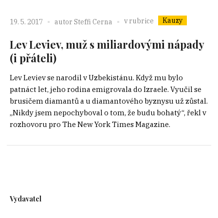
Kauzy
v rubrice
19. 5. 2017
autor
Steffi Cerna
Lev Leviev, muž s miliardovými nápady
(i přáteli)
Lev Leviev se narodil v Uzbekistánu. Když mu bylo
patnáct let, jeho rodina emigrovala do Izraele. Vyučil se
brusičem diamantů a u diamantového byznysu už zůstal.
„Nikdy jsem nepochyboval o tom, že budu bohatý“, řekl v
rozhovoru pro The New York Times Magazine.
Vydavatel