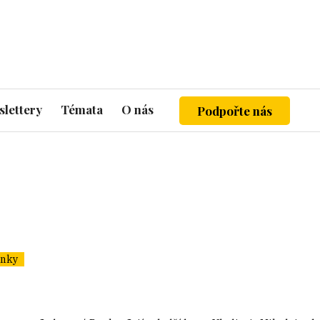
lettery
Témata
O nás
Podpořte nás
ánky