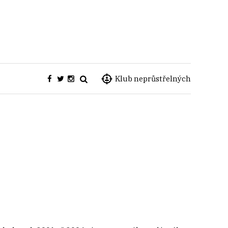
Klub neprůstřelných