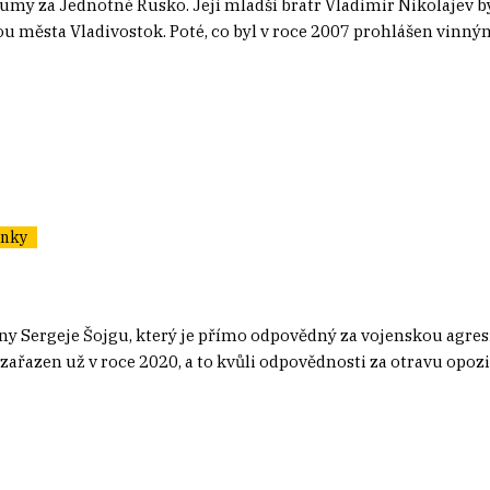
 dumy za Jednotné Rusko. Její mladší bratr Vladimir Nikolajev
ou města Vladivostok. Poté, co byl v roce 2007 prohlášen vinn
ánky
 Sergeje Šojgu, který je přímo odpovědný za vojenskou agresi
 zařazen už v roce 2020, a to kvůli odpovědnosti za otravu opoz