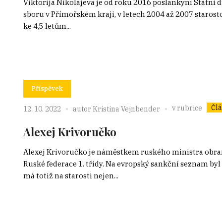
Viktorija Nikolajeva je od roku 2016 poslankyní Státní
sboru v Přímořském kraji, v letech 2004 až 2007 starost
ke 4,5 letům...
Příspěvek
Čl
v rubrice
12. 10. 2022
autor
Kristina Vejnbender
Alexej Krivoručko
Alexej Krivoručko je náměstkem ruského ministra obrany
Ruské federace 1. třídy. Na evropský sankční seznam byl
má totiž na starosti nejen...