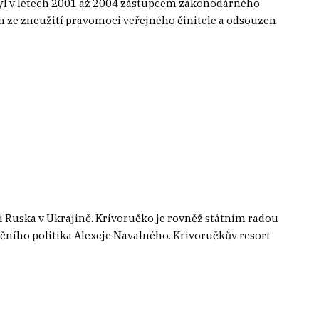
 byl v letech 2001 až 2004 zástupcem zákonodárného
ým ze zneužití pravomoci veřejného činitele a odsouzen
 Ruska v Ukrajině. Krivoručko je rovněž státním radou
ičního politika Alexeje Navalného. Krivoručkův resort