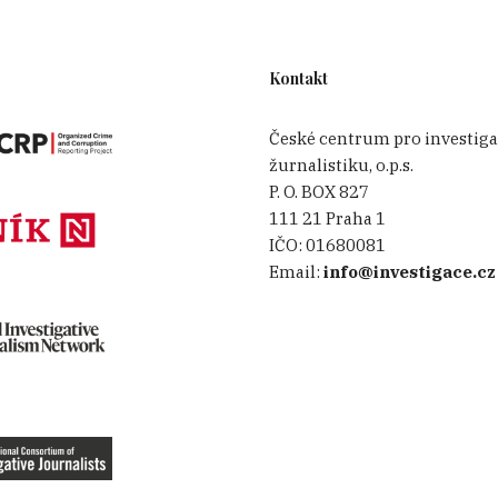
Kontakt
České centrum pro investiga
žurnalistiku, o.p.s.
P. O. BOX 827
111 21 Praha 1
IČO:
01680081
Email:
info@investigace.cz