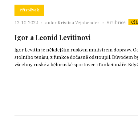
Příspěvek
Čl
v rubrice
12. 10. 2022
autor
Kristina Vejnbender
Igor a Leonid Levitinovi
Igor Levitin je někdejším ruským ministrem dopravy. Od
stolního tenisu, z funkce dočasně odstoupil. Důvodem by
všechny ruské a běloruské sportovce i funkcionáře. Když.