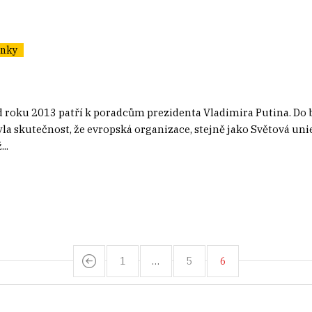
ánky
 roku 2013 patří k poradcům prezidenta Vladimira Putina. Do b
la skutečnost, že evropská organizace, stejně jako Světová uni
..
1
…
5
6