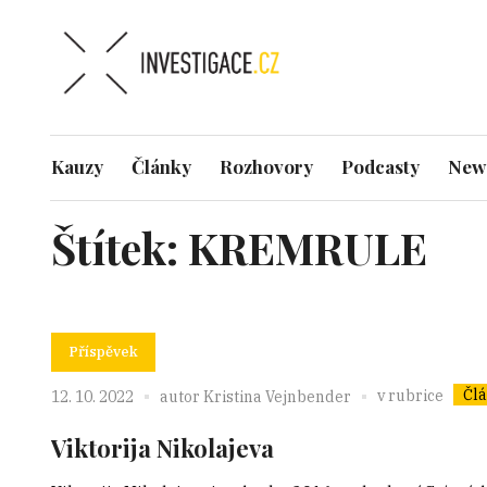
Kauzy
Články
Rozhovory
Podcasty
News
Štítek:
KREMRULE
Příspěvek
Čl
v rubrice
12. 10. 2022
autor
Kristina Vejnbender
Viktorija Nikolajeva