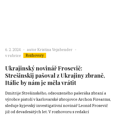
6. 2. 2024
autor
Kristina Vejnbender
Rozhovory
v rubrice
Ukrajinský novinář Frosevič:
Strešinskij pašoval z Ukrajiny zbraně,
Itálie by nám je měla vrátit
Dmitrije Strešinského, odsouzeného pašeráka zbraní a
výrobce pistolí v karlovarské zbrojovce Archon Firearms,
sleduje kyjevský investigativní novinář Leonid Frosevič
již od devadesátých let. V rozhovoru s redakcí