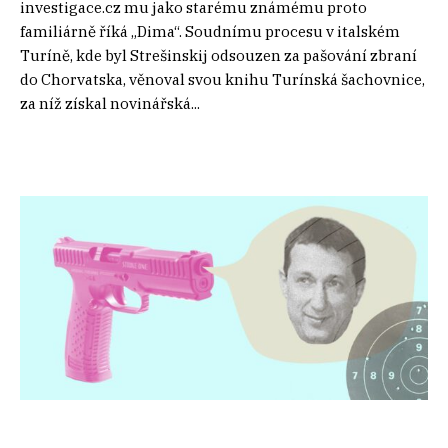
investigace.cz mu jako starému známému proto
familiárně říká „Dima“. Soudnímu procesu v italském
Turíně, kde byl Strešinskij odsouzen za pašování zbraní
do Chorvatska, věnoval svou knihu Turínská šachovnice,
za níž získal novinářská...