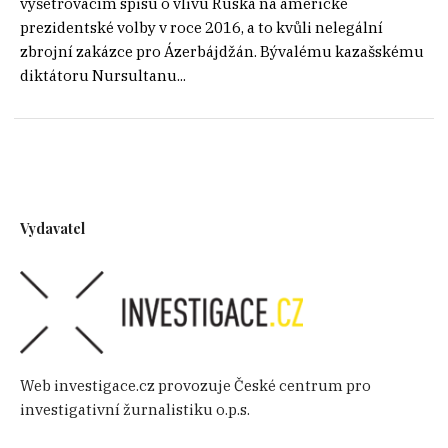
vyšetřovacím spisu o vlivu Ruska na americké
prezidentské volby v roce 2016, a to kvůli nelegální
zbrojní zakázce pro Ázerbájdžán. Bývalému kazašskému
diktátoru Nursultanu...
Vydavatel
Web investigace.cz provozuje České centrum pro
investigativní žurnalistiku o.p.s.