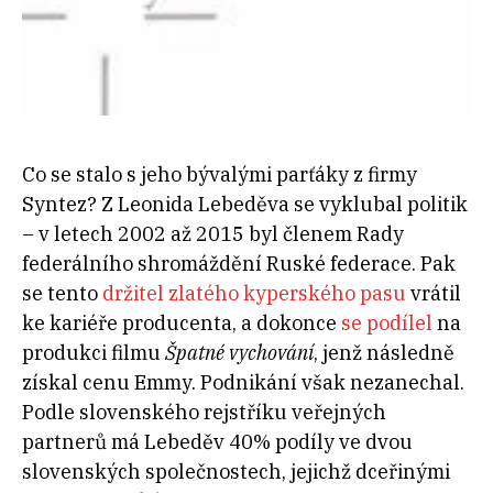
Co se stalo s jeho bývalými parťáky z firmy
Syntez? Z Leonida Lebeděva se vyklubal politik
– v letech 2002 až 2015 byl členem Rady
federálního shromáždění Ruské federace. Pak
se tento
držitel zlatého kyperského pasu
vrátil
ke kariéře producenta, a dokonce
se podílel
na
produkci filmu
Špatné vychování
, jenž následně
získal cenu Emmy. Podnikání však nezanechal.
Podle slovenského rejstříku veřejných
partnerů má Lebeděv 40% podíly ve dvou
slovenských společnostech, jejichž dceřinými