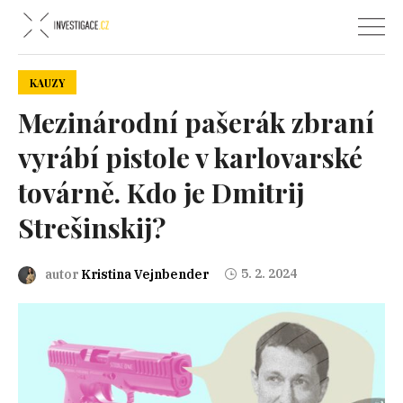
KAUZY
Mezinárodní pašerák zbraní
vyrábí pistole v karlovarské
továrně. Kdo je Dmitrij
Strešinskij?
5. 2. 2024
autor
Kristina Vejnbender