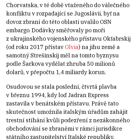
Chorvatska, v té době vtaženého do válečného
konfliktu v rozpadající se Jugoslávii, byť na
dovoz zbraní do této oblasti uvalilo OSN
embargo. Dodávky směřovaly po moři
z ukrajinského vojenského přístavu Okťabrskij
(od roku 2017 přístav
Olvia
) na jihu země a
samotný Strešinskij měl na tomto byznysu
podle Šarkova vydělat zhruba 50 milionů
dolarů, v přepočtu 1,4 miliardy korun.
Osudovou se stala poslední, čtvrtá plavba
v březnu 1994, kdy loď Jadran Express
zastavila v benátském přístavu. Právě tato
skutečnost umožnila italským úřadům zahájit
trestní stíhání kvůli podezření z nezákonného
obchodování se zbraněmi v rámci jurisdikce
státního zastupitelství Italské republiky.