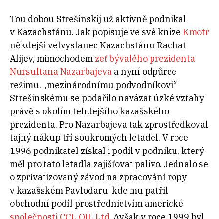
Tou dobou Strešinskij už aktivně podnikal
v Kazachstánu. Jak popisuje ve své knize
Kmotr
někdejší velvyslanec Kazachstánu Rachat
Alijev, mimochodem
zeť bývalého prezidenta
Nursultana Nazarbajeva
a nyní odpůrce
režimu, „mezinárodnímu podvodníkovi“
Strešinskému se podařilo navázat úzké vztahy
právě s okolím tehdejšího kazašského
prezidenta. Pro Nazarbajeva tak zprostředkoval
tajný nákup tří soukromých letadel. V roce
1996 podnikatel získal i podíl v podniku, který
měl pro tato letadla zajišťovat palivo. Jednalo se
o zprivatizovaný závod na zpracování ropy
v kazašském Pavlodaru, kde mu patřil
obchodní podíl prostřednictvím americké
společnosti CCL OIL Ltd
. Avšak v roce 1999 byl