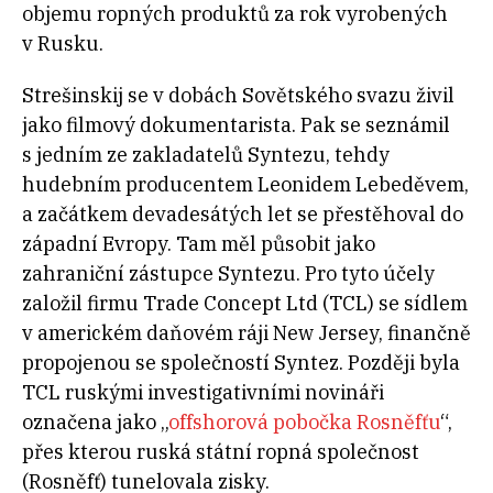
objemu ropných produktů za rok vyrobených
v Rusku.
Strešinskij se v dobách Sovětského svazu živil
jako filmový dokumentarista. Pak se seznámil
s jedním ze zakladatelů Syntezu, tehdy
hudebním producentem Leonidem Lebeděvem,
a začátkem devadesátých let se přestěhoval do
západní Evropy. Tam měl působit jako
zahraniční zástupce Syntezu. Pro tyto účely
založil firmu Trade Concept Ltd (TCL) se sídlem
v americkém daňovém ráji New Jersey, finančně
propojenou se společností Syntez. Později byla
TCL ruskými investigativními novináři
označena jako „
offshorová pobočka Rosněfťu
“,
přes kterou ruská státní ropná společnost
(Rosněfť) tunelovala zisky.