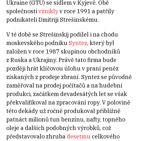
Ukraine (GTU) se sídlem v Kyjevě. Obě
společnosti
vznikly
v roce 1991 a patřily
podnikateli Dmitriji Strešinskému.
V té době se Strešinskij podílel i na chodu
moskevského podniku
Syntez
, který byl
založen v roce 1987 skupinou obchodníků
z Ruska a Ukrajiny. Právě tato firma bude
později hrát klíčovou úlohu v praní peněz
získaných z prodeje zbraní. Syntez se původně
zaměřoval na prodej počítačů a na hudební
produkci, začátkem devadesátých let se však
překvalifikoval na zpracování ropy. V polovině
této dekády už ročně produkoval přibližně
patnáct milionů tun benzínu, nafty, topného
oleje a dalších podobných výrobků, což
představovalo zhruba
desetinu
celkového