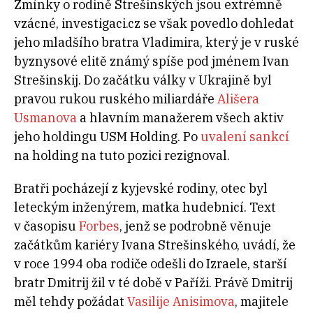
Zmínky o rodině Strešinských jsou extrémně
vzácné, investigaci.cz se však povedlo dohledat
jeho mladšího bratra Vladimira, který je v ruské
byznysové elitě známý spíše pod jménem Ivan
Strešinskij. Do začátku války v Ukrajině byl
pravou rukou ruského miliardáře
Ališera
Usmanova
a hlavním manažerem všech aktiv
jeho holdingu USM Holding. Po
uvalení sankcí
na holding na tuto pozici rezignoval.
Bratři pocházejí z kyjevské rodiny, otec byl
leteckým inženýrem, matka hudebnicí. Text
v časopisu
Forbes
, jenž se podrobně věnuje
začátkům kariéry Ivana Strešinského, uvádí, že
v roce 1994 oba rodiče odešli do Izraele, starší
bratr Dmitrij žil v té době v Paříži. Právě Dmitrij
měl tehdy požádat
Vasilije Anisimova
, majitele