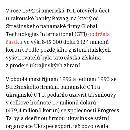
V roce 1992 si americká TCL otevřela účet
u rakouské banky Bawag, na který od
Strešinského panamské firmy Global
Technologies International (GTI)
obdržela
částku
ve výši 845 000 dolarů (24 milionů
korun). Podle pozdějšího zjištění italských
vyšetřovatelů byla tato částka získána
z prodeje ukrajinských zbraní.
V období mezi říjnem 1992 a lednem 1993 se
Strešinského firmám, panamské GTI a
ukrajinské GTU, podařilo uzavřít tři smlouvy
v celkové hodnotě 17 milionů dolarů
(479,4 milionů korun) se společností Progress.
Ta byla dceřinou firmou ukrajinské státní
organizace Ukrspecexport, jež povolovala