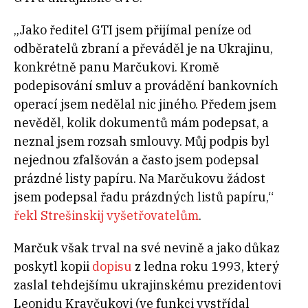
„Jako ředitel GTI jsem přijímal peníze od
odběratelů zbraní a převáděl je na Ukrajinu,
konkrétně panu Marčukovi. Kromě
podepisování smluv a provádění bankovních
operací jsem nedělal nic jiného. Předem jsem
nevěděl, kolik dokumentů mám podepsat, a
neznal jsem rozsah smlouvy. Můj podpis byl
nejednou zfalšován a často jsem podepsal
prázdné listy papíru. Na Marčukovu žádost
jsem podepsal řadu prázdných listů papíru,“
řekl Strešinskij vyšetřovatelům
.
Marčuk však trval na své nevině a jako důkaz
poskytl kopii
dopisu
z ledna roku 1993, který
zaslal tehdejšímu ukrajinskému prezidentovi
Leonidu Kravčukovi (ve funkci vystřídal