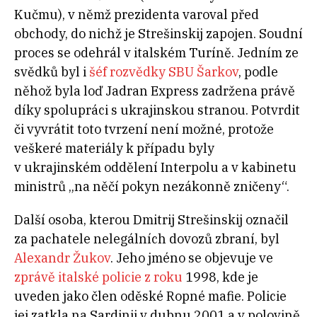
Kučmu), v němž prezidenta varoval před
obchody, do nichž je Strešinskij zapojen. Soudní
proces se odehrál v italském Turíně. Jedním ze
svědků byl i
šéf rozvědky SBU Šarkov
, podle
něhož byla loď Jadran Express zadržena právě
díky spolupráci s ukrajinskou stranou. Potvrdit
či vyvrátit toto tvrzení není možné, protože
veškeré materiály k případu byly
v ukrajinském oddělení Interpolu a v kabinetu
ministrů „na něčí pokyn nezákonně zničeny“.
Další osoba, kterou Dmitrij Strešinskij označil
za pachatele nelegálních dovozů zbraní, byl
Alexandr Žukov
. Jeho jméno se objevuje ve
zprávě italské policie z roku
1998, kde je
uveden jako člen oděské Ropné mafie. Policie
jej zatkla na Sardinii v dubnu 2001 a v polovině