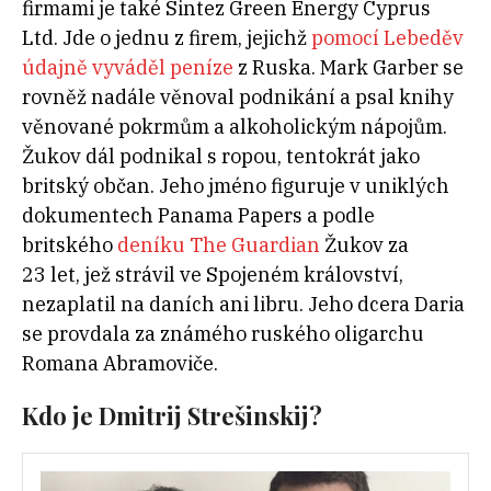
firmami je také Sintez Green Energy Cyprus
Ltd. Jde o jednu z firem, jejichž
pomocí Lebeděv
údajně vyváděl peníze
z Ruska. Mark Garber se
rovněž nadále věnoval podnikání a psal knihy
věnované pokrmům a alkoholickým nápojům.
Žukov dál podnikal s ropou, tentokrát jako
britský občan. Jeho jméno figuruje v uniklých
dokumentech Panama Papers a podle
britského
deníku The Guardian
Žukov za
23 let, jež strávil ve Spojeném království,
nezaplatil na daních ani libru. Jeho dcera Daria
se provdala za známého ruského oligarchu
Romana Abramoviče.
Kdo je Dmitrij Strešinskij?