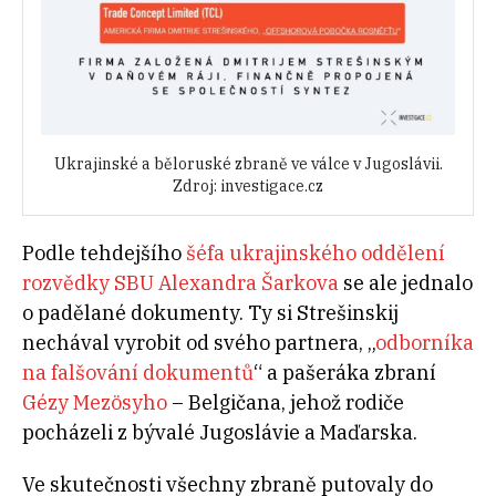
Ukrajinské a běloruské zbraně ve válce v Jugoslávii.
Zdroj: investigace.cz
Podle tehdejšího
šéfa ukrajinské
ho
oddělení
rozvědky SBU Alexandra Šarkova
se ale jednalo
o padělané dokumenty. Ty si Strešinskij
nechával vyrobit od svého partnera, „
odborníka
na falšování dokumentů
“ a pašeráka zbraní
Gézy Mezösyho
– Belgičana, jehož rodiče
pocházeli z bývalé Jugoslávie a Maďarska.
Ve skutečnosti všechny zbraně putovaly do