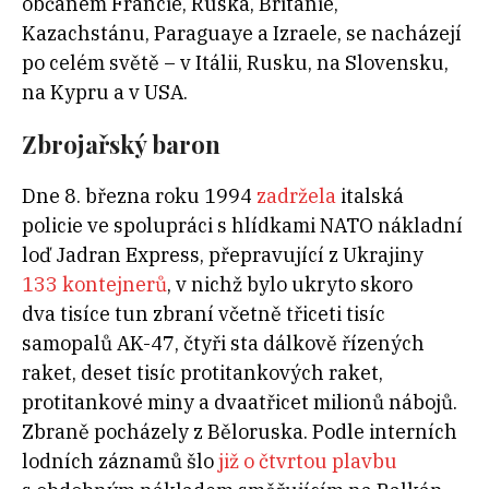
občanem Francie, Ruska, Británie,
Kazachstánu, Paraguaye a Izraele, se nacházejí
po celém světě – v Itálii, Rusku, na Slovensku,
na Kypru a v USA.
Zbrojařský baron
Dne 8. března roku 1994
zadržela
italská
policie ve spolupráci s hlídkami NATO nákladní
loď Jadran Express, přepravující z Ukrajiny
133 kontejnerů
, v nichž bylo ukryto skoro
dva tisíce tun zbraní včetně třiceti tisíc
samopalů AK-47, čtyři sta dálkově řízených
raket, deset tisíc protitankových raket,
protitankové miny a dvaatřicet milionů nábojů.
Zbraně pocházely z Běloruska. Podle interních
lodních záznamů šlo
již o čtvrtou plavbu