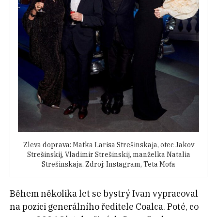
Zleva doprava: Matka Larisa Strešinskaja, otec Jakov
Strešinskij, Vladimir Strešinskij, manželka Natalia
Strešinskaja. Zdroj: Instagram, Teta Moťa
Během několika let se bystrý Ivan vypracoval
na pozici generálního ředitele Coalca. Poté, co