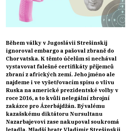
Během války v Jugoslávii Strešinskij
ignoroval embargo a pašoval zbraně do
Chorvatska. K těmto účelům si nechával
vystavovat falešné certifikáty příjemců
zbraní z afrických zemí. Jeho jméno ale
najdeme i ve vyšetřovacím spisu o vlivu
Ruska na americké prezidentské volby v
roce 2016, a to kvůli nelegální zbrojní
zakázce pro Ázerbájdžán. Bývalému
kazašskému diktátoru Nursultanu
Nazarbajevovi zase nakupoval soukromá
letadla. Mladší bratr Vladimir Strešinskij