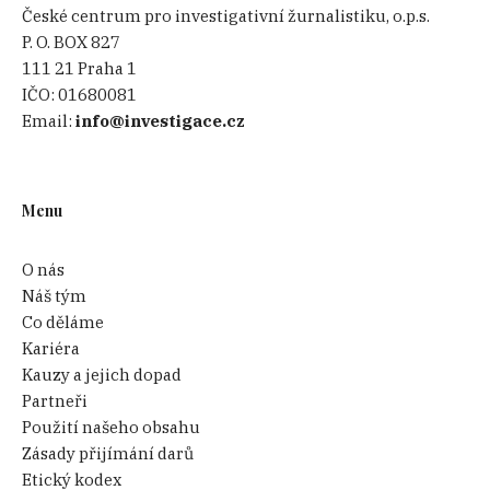
České centrum pro investigativní žurnalistiku, o.p.s.
P. O. BOX 827
111 21 Praha 1
IČO:
01680081
Email:
info@investigace.cz
Menu
O nás
Náš tým
Co děláme
Kariéra
Kauzy a jejich dopad
Partneři
Použití našeho obsahu
Zásady přijímání darů
Etický kodex