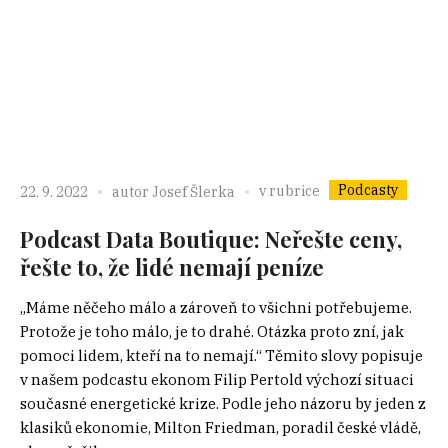
Podcasty
v rubrice
22. 9. 2022
autor
Josef Šlerka
Podcast Data Boutique: Neřešte ceny,
řešte to, že lidé nemají peníze
„Máme něčeho málo a zároveň to všichni potřebujeme.
Protože je toho málo, je to drahé. Otázka proto zní, jak
pomoci lidem, kteří na to nemají.“ Těmito slovy popisuje
v našem podcastu ekonom Filip Pertold výchozí situaci
současné energetické krize. Podle jeho názoru by jeden z
klasiků ekonomie, Milton Friedman, poradil české vládě,