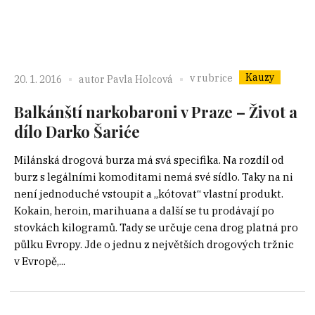
Kauzy
v rubrice
20. 1. 2016
autor
Pavla Holcová
Balkánští narkobaroni v Praze – Život a
dílo Darko Šariće
Milánská drogová burza má svá specifika. Na rozdíl od
burz s legálními komoditami nemá své sídlo. Taky na ni
není jednoduché vstoupit a „kótovat“ vlastní produkt.
Kokain, heroin, marihuana a další se tu prodávají po
stovkách kilogramů. Tady se určuje cena drog platná pro
půlku Evropy. Jde o jednu z největších drogových tržnic
v Evropě,...