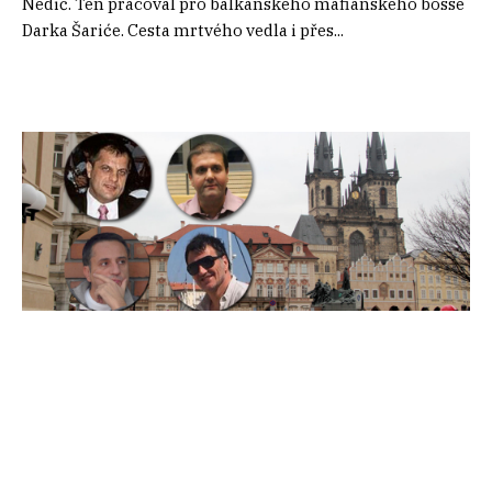
Nedić. Ten pracoval pro balkánského mafiánského bosse
Darka Šariće. Cesta mrtvého vedla i přes...