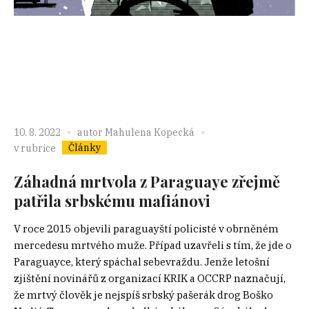
10. 8. 2022
autor
Mahulena Kopecká
Články
v rubrice
Záhadná mrtvola z Paraguaye zřejmě
patřila srbskému mafiánovi
V roce 2015 objevili paraguayští policisté v obrněném
mercedesu mrtvého muže. Případ uzavřeli s tím, že jde o
Paraguayce, který spáchal sebevraždu. Jenže letošní
zjištění novinářů z organizací KRIK a OCCRP naznačují,
že mrtvý člověk je nejspíš srbský pašerák drog Boško