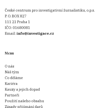
České centrum pro investigativní žurnalistiku, o.p.s.
P. O. BOX 827
111 21 Praha 1
IČO:
01680081
Email:
info@investigace.cz
Menu
O nás
Náš tým
Co děláme
Kariéra
Kauzy a jejich dopad
Partneři
Použití našeho obsahu
Zásady přijímání darů