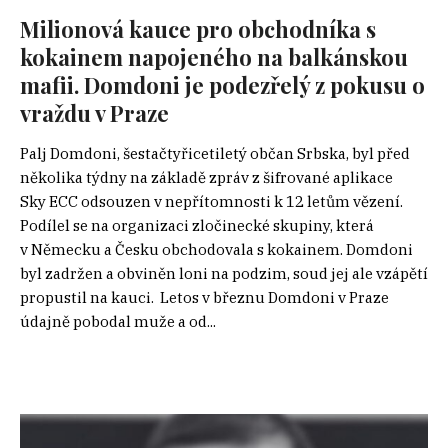
Milionová kauce pro obchodníka s
kokainem napojeného na balkánskou
mafii. Domdoni je podezřelý z pokusu o
vraždu v Praze
Palj Domdoni, šestačtyřicetiletý občan Srbska, byl před
několika týdny na základě zpráv z šifrované aplikace
Sky ECC odsouzen v nepřítomnosti k 12 letům vězení.
Podílel se na organizaci zločinecké skupiny, která
v Německu a Česku obchodovala s kokainem. Domdoni
byl zadržen a obviněn loni na podzim, soud jej ale vzápětí
propustil na kauci. Letos v březnu Domdoni v Praze
údajně pobodal muže a od...