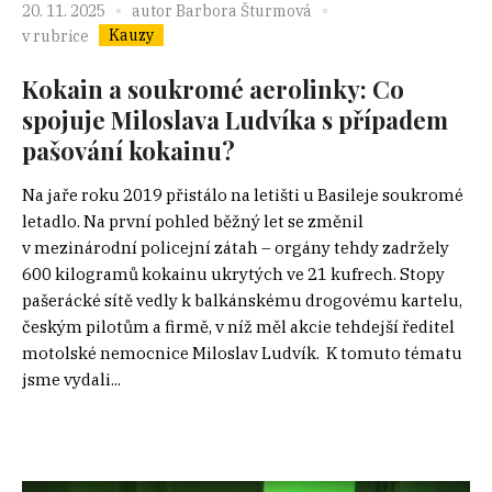
20. 11. 2025
autor
Barbora Šturmová
Kauzy
v rubrice
Kokain a soukromé aerolinky: Co
spojuje Miloslava Ludvíka s případem
pašování kokainu?
Na jaře roku 2019 přistálo na letišti u Basileje soukromé
letadlo. Na první pohled běžný let se změnil
v mezinárodní policejní zátah – orgány tehdy zadržely
600 kilogramů kokainu ukrytých ve 21 kufrech. Stopy
pašerácké sítě vedly k balkánskému drogovému kartelu,
českým pilotům a firmě, v níž měl akcie tehdejší ředitel
motolské nemocnice Miloslav Ludvík. K tomuto tématu
jsme vydali...