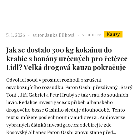
Kauzy
v rubrice
5. 1. 2026
autor
Janka Bílková
Jak se dostalo 300 kg kokainu do
krabic s banány určených pro řetězec
Lidl? Velká drogová kauza pokračuje
Odvolací soud v prosinci rozhodl o zrušení
osvobozujícího rozsudku. Faton Gashi přezdívaný „Starý
Toni“, Jiří Gabriel a Petr Hrubý se tak vrátí do soudních
lavic. Redakce investigace.cz příběh albánského
drogového bosse Gashiho sleduje dlouhodobě. Tento
text si můžete poslechnout i v audioverzi. Audioverze
vybraných článků investigace.cz odebírejte zde.
Kosovský Albánec Faton Gashi znovu stane před...