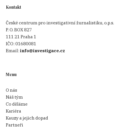
Kontakt
České centrum pro investigativní žurnalistiku, o.p.s.
P. O. BOX 827
111 21 Praha 1
IČO:
01680081
Email:
info@investigace.cz
Menu
O nás
Náš tým
Co děláme
Kariéra
Kauzy a jejich dopad
Partneři