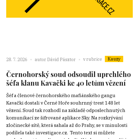
Kauzy
v rubrice
28. 7. 2026
autor
Dávid Pásztor
Černohorský soud odsoudil uprchlého
šéfa klanu Kavački ke 40 letům vězení
Šéf a členové černohorského mafiánského gangu
Kavački dostali v Černé Hoře souhrnný trest 148 let
vězení. Soud tak rozhodl na základě odposlechnutých
komunikací ze šifrované aplikace Sky. Na rozkrývání
zločinecké sítě, která sahala až do Prahy, se v minulosti
podílela také investigace.cz. Tento text si můžete