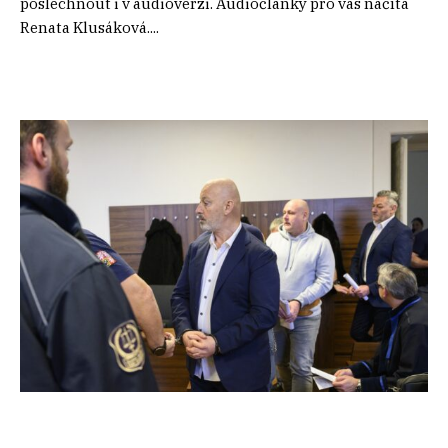
poslechnout i v audioverzi. Audiočlánky pro vás načítá
Renata Klusáková....