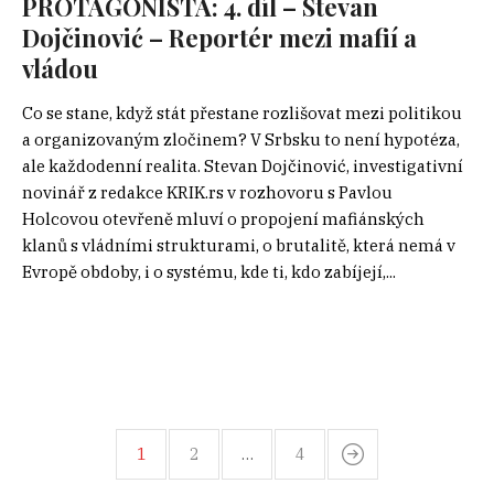
PROTAGONISTA: 4. díl – Stevan
Dojčinović – Reportér mezi mafií a
vládou
Co se stane, když stát přestane rozlišovat mezi politikou
a organizovaným zločinem? V Srbsku to není hypotéza,
ale každodenní realita. Stevan Dojčinović, investigativní
novinář z redakce KRIK.rs v rozhovoru s Pavlou
Holcovou otevřeně mluví o propojení mafiánských
klanů s vládními strukturami, o brutalitě, která nemá v
Evropě obdoby, i o systému, kde ti, kdo zabíjejí,...
1
2
…
4