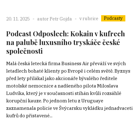
Podcasty
v rubrice
20. 11. 2025
autor
Petr Gojda
Podcast Odposlech: Kokain v kufrech
na palubě luxusního tryskáče české
společnosti
Malá česká letecká firma Business Air převáží ve svých
letadlech bohaté klienty po Evropě i celém světě. Byznys
před lety přilákal jako akcionáře bývalého ředitele
motolské nemocnice a nadšeného pilota Miloslava
Ludvíka, který je v současnosti stíhán kvůli rozsáhlé
korupční kauze. Po jednom letu z Uruguaye
zaznamenala policie ve Švýcarsku vykládku jednadvaceti
kufrů do přistavené...