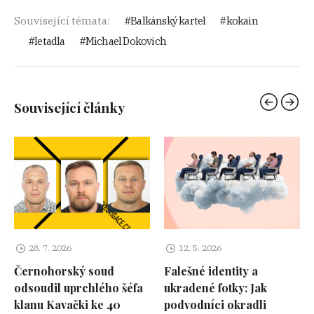
Související témata:
Balkánský kartel
kokain
letadla
Michael Dokovich
Související články
28. 7. 2026
12. 5. 2026
Černohorský soud
Falešné identity a
odsoudil uprchlého šéfa
ukradené fotky: Jak
klanu Kavački ke 40
podvodníci okradli