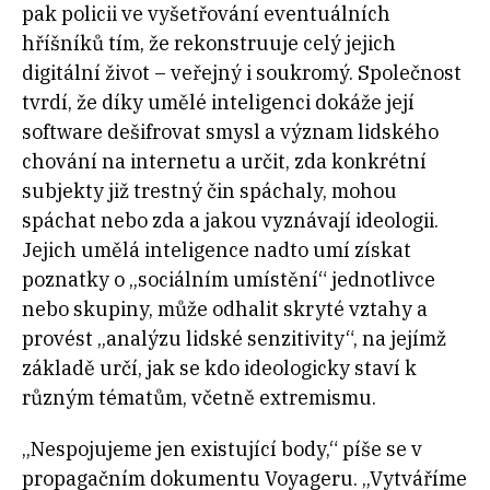
pak policii ve vyšetřování eventuálních
hříšníků tím, že rekonstruuje celý jejich
digitální život – veřejný i soukromý. Společnost
tvrdí, že díky umělé inteligenci dokáže její
software dešifrovat smysl a význam lidského
chování na internetu a určit, zda konkrétní
subjekty již trestný čin spáchaly, mohou
spáchat nebo zda a jakou vyznávají ideologii.
Jejich umělá inteligence nadto umí získat
poznatky o „sociálním umístění“ jednotlivce
nebo skupiny, může odhalit skryté vztahy a
provést „analýzu lidské senzitivity“, na jejímž
základě určí, jak se kdo ideologicky staví k
různým tématům, včetně extremismu.
„Nespojujeme jen existující body,“ píše se v
propagačním dokumentu Voyageru. „Vytváříme