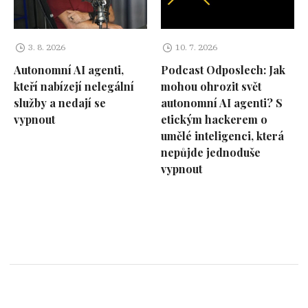
3. 8. 2026
10. 7. 2026
Autonomní AI agenti,
Podcast Odposlech: Jak
kteří nabízejí nelegální
mohou ohrozit svět
služby a nedají se
autonomní AI agenti? S
vypnout
etickým hackerem o
umělé inteligenci, která
nepůjde jednoduše
vypnout