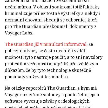
založená na informacích ze sociálních sítí
noční můrou. V oblasti soukromí totiž fakticky
kriminalizuje příležitostné výstřelky a někdy i
normální chování, shodují se odborníci, kteří
pro The Guardian přezkoumali dokumenty z
Voyager Labs.
The Guardian již v minulosti informoval,
že
policejní útvary se často nechtějí vzdát
možnosti tyto nástroje použít, a to ani navzdory
protestům veřejnosti a nepříliš přesvědčivým
důkazům, že by tyto technologie skutečně
pomáhaly snižovat kriminalitu.
Na otázky reportérů The Guardian, s kým má
Voyager uzavřené smlouvy a podle čeho jejich
software vyvozuje závěry o ideologických
postojích člověka, mluvčí společnosti Lital