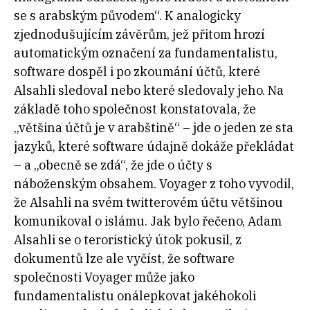
se s arabským původem“. K analogicky
zjednodušujícím závěrům, jež přitom hrozí
automatickým označení za fundamentalistu,
software dospěl i po zkoumání účtů, které
Alsahli sledoval nebo které sledovaly jeho. Na
základě toho společnost konstatovala, že
„většina účtů je v arabštině“ – jde o jeden ze sta
jazyků, které software údajně dokáže překládat
– a „obecně se zdá“, že jde o účty s
náboženským obsahem. Voyager z toho vyvodil,
že Alsahli na svém twitterovém účtu většinou
komunikoval o islámu. Jak bylo řečeno, Adam
Alsahli se o teroristický útok pokusil, z
dokumentů lze ale vyčíst, že software
společnosti Voyager může jako
fundamentalistu onálepkovat jakéhokoli