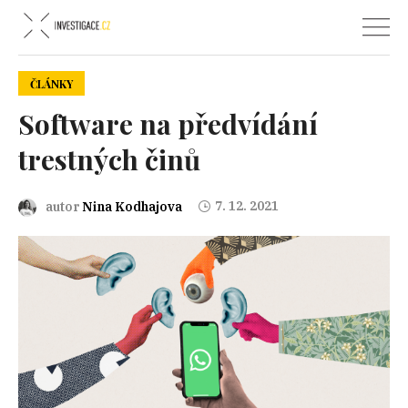
ČLÁNKY
Software na předvídání
trestných činů
7. 12. 2021
autor
Nina Kodhajova