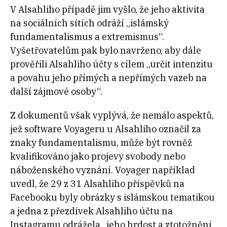
V Alsahliho případě jim vyšlo, že jeho aktivita
na sociálních sítích odráží „islámský
fundamentalismus a extremismus“.
Vyšetřovatelům pak bylo navrženo, aby dále
prověřili Alsahliho účty s cílem „určit intenzitu
a povahu jeho přímých a nepřímých vazeb na
další zájmové osoby“.
Z dokumentů však vyplývá, že nemálo aspektů,
jež software Voyageru u Alsahliho označil za
znaky fundamentalismu, může být rovněž
kvalifikováno jako projevy svobody nebo
náboženského vyznání. Voyager například
uvedl, že 29 z 31 Alsahliho příspěvků na
Facebooku byly obrázky s islámskou tematikou
a jedna z přezdívek Alsahliho účtu na
Instagramu odrážela „jeho hrdost a ztotožnění