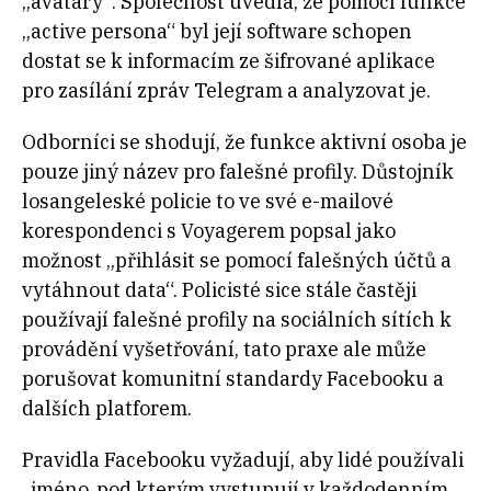
„avatary“. Společnost uvedla, že pomocí funkce
„active persona“ byl její software schopen
dostat se k informacím ze šifrované aplikace
pro zasílání zpráv Telegram a analyzovat je.
Odborníci se shodují, že funkce aktivní osoba je
pouze jiný název pro falešné profily. Důstojník
losangeleské policie to ve své e-mailové
korespondenci s Voyagerem popsal jako
možnost „přihlásit se pomocí falešných účtů a
vytáhnout data“. Policisté sice stále častěji
používají falešné profily na sociálních sítích k
provádění vyšetřování, tato praxe ale může
porušovat komunitní standardy Facebooku a
dalších platforem.
Pravidla Facebooku vyžadují, aby lidé používali
„jméno, pod kterým vystupují v každodenním