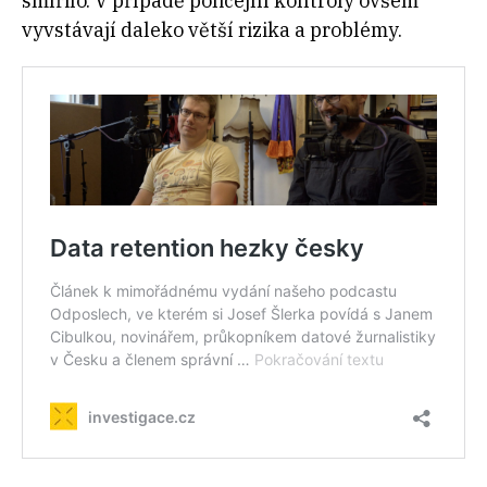
smířilo. V případě policejní kontroly ovšem
vyvstávají daleko větší rizika a problémy.