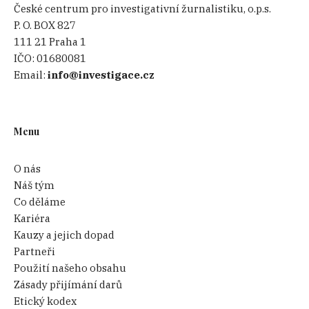
České centrum pro investigativní žurnalistiku, o.p.s.
P. O. BOX 827
111 21 Praha 1
IČO:
01680081
Email:
info@investigace.cz
Menu
O nás
Náš tým
Co děláme
Kariéra
Kauzy a jejich dopad
Partneři
Použití našeho obsahu
Zásady přijímání darů
Etický kodex