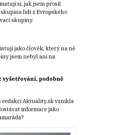
atuji si, jak jsem prosil
y skupina lidí z Evropského
vací skupiny.
istuji jako člověk, který na ně
piny jsem nebyl ani na
 z vyšetřování, podobně
á redakci Aktuality.sk vznikla
ostávat informace jako
 kamaráda?