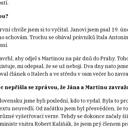
stí.
ou?
rvní chvíle jsem si to vyčítal. Janovi jsem psal 19. 
ak ho schovám. Trochu se obával právníků Itala Anton
aní.
avrhl, aby odjel s Martinou na pár dnů do Prahy. Toh
istuje, mi odepsal, že se už nebojí. Dva dny nato jsme
val článek o Italech a ve středu v osm večer ho zavraž
 nepřišla se zprávou, že Jána a Martinu zavražd
Slovensku jsme byli poslední, kdo to vydal. Byla to pr
extu neuvedli. Od začátku jsem byl přesvědčen, že to 
různé vyšetřovací verze. Tehdy se dokonce začaly šíři
ministr vnitra Robert Kaliňák, že jsem prý členem p