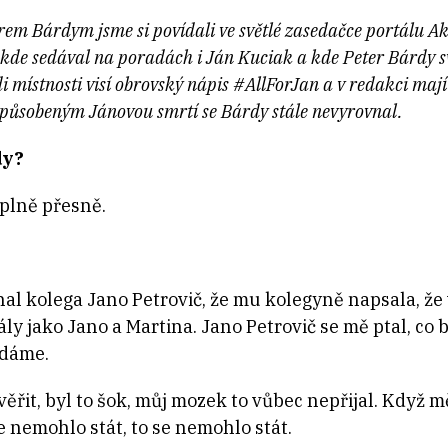
em Bárdym jsme si povídali ve světlé zasedačce portálu Ak
, kde sedával na poradách i Ján Kuciak a kde Peter Bárdy
i místnosti visí obrovský nápis #AllForJan a v redakci maj
působeným Jánovou smrtí se Bárdy stále nevyrovnal.
dy?
plně přesně.
al kolega Jano Petrovič, že mu kolegyně napsala, že 
iciály jako Jano a Martina. Jano Petrovič se mě ptal, c
ydáme.
ěřit, byl to šok, můj mozek to vůbec nepřijal. Když
e nemohlo stát, to se nemohlo stát.