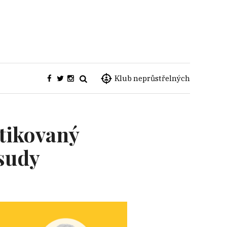
Klub neprůstřelných
stikovaný
osudy