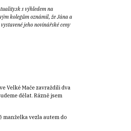
tuality.sk s výhledem na
 svým kolegům oznámil, že Jána a
í vystavené jeho novinářské ceny
ve Velké Mače zavraždili dva
o budeme dělat. Rázně jsem
 mě manželka vezla autem do