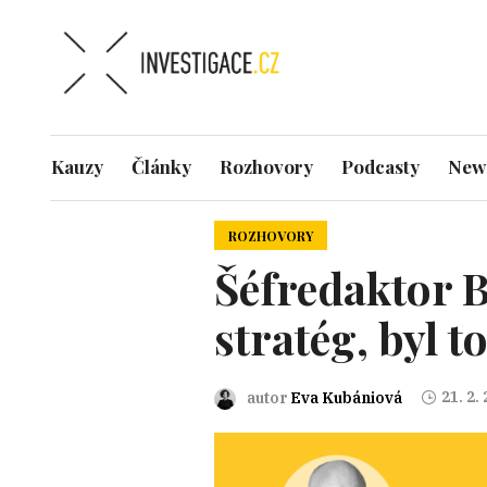
Kauzy
Články
Rozhovory
Podcasty
News
ROZHOVORY
Šéfredaktor B
stratég, byl 
21. 2.
autor
Eva Kubániová