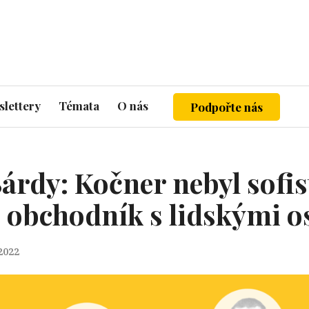
lettery
Témata
O nás
Podpořte nás
árdy: Kočner nebyl sofi
to obchodník s lidskými 
 2022