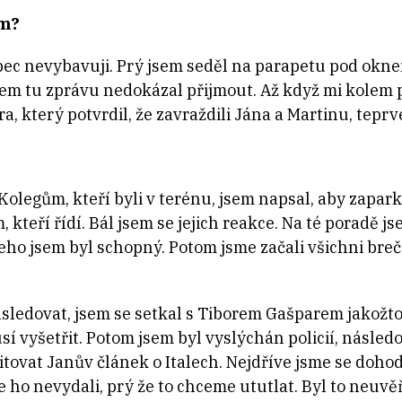
ům?
ec nevybavuji. Prý jsem seděl na parapetu pod oknem
ec jsem tu zprávu nedokázal přijmout. Až když mi kolem
ra, který potvrdil, že zavraždili Jána a Martinu, teprv
 Kolegům, kteří byli v terénu, jsem napsal, aby zapar
 kteří řídí. Bál jsem se jejich reakce. Na té poradě j
čeho jsem byl schopný. Potom jsme začali všichni breč
sledovat, jsem se setkal s Tiborem Gašparem jakožt
sí vyšetřit. Potom jsem byl vyslýchán policií, násle
tovat Janův článek o Italech. Nejdříve jsme se dohod
e ho nevydali, prý že to chceme ututlat. Byl to neuvěř