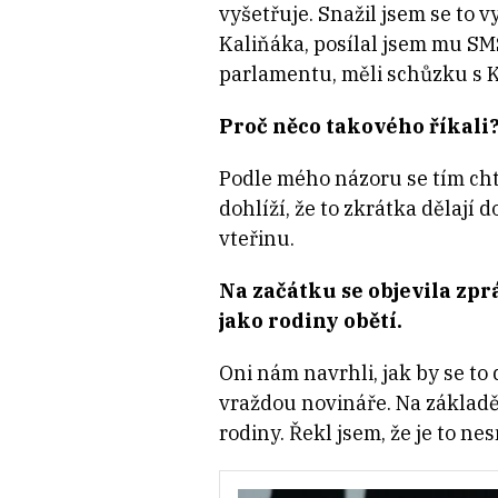
vyšetřuje. Snažil jsem se to v
Kaliňáka, posílal jsem mu SMS
parlamentu, měli schůzku s K
Proč něco takového říkali
Podle mého názoru se tím chtěl
dohlíží, že to zkrátka dělají
vteřinu.
Na začátku se objevila zpr
jako rodiny obětí.
Oni nám navrhli, jak by se to 
vraždou novináře. Na základě
rodiny. Řekl jsem, že je to n