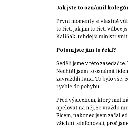
Jak jste to oznámil koleg
První momenty si vlastně vůb
to říct, jak jim to říct. Vůb
Kaliňák, tehdejší ministr vnit
Potom jste jim to řekl?
Seděli jsme v této zasedačce.
Nechtěl jsem to oznámit lidem,
zavraždili Jana. To bylo vše, 
rychle do pohybu.
Před výslechem, který měl ná
apelovat na něj, že vraždu mu
Ficem, nakonec jsem začal edi
všichni telefonovali, proč jsm