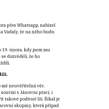
února přes Whatsapp, nabízel
ina Vadaly, že na něho budu
o 19. února, kdy jsem mu
 se dozvěděli, že ho
dili.
ili.
o mě neuvěřitelná věc.
souvisí s Jánovou prací, i
t takové podivné lži. Říkal je
racovní skupiny, která případ