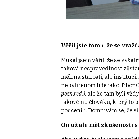
Věřil jste tomu, že se vražd
Musel jsem věřit, že se vyšet
taková nespravedlnost zůstane
měli na starosti, ale instituci
nebyli jenom lidé jako Tibor
pozn.red.)
, ale že tam byli vžd
takovému člověku, který to bu
podcenili. Domnívám se, že si
On už ale měl zkušenosti s