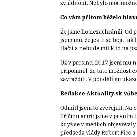
zvládnout. Nebylo moc možno
Co vám přitom běželo hlav
Že jsme ho nezachránili. Od p
jsem mu, že jestli se bojí, t
tlačit a nebude mít klid na ps
Už v prosinci 2017 jsem mu n
připomněl, že tato možnost ex
zavraždili. V pondělí mi ukazo
Redakce Aktuality.sk vůbec
Odmítl jsem to zveřejnit. Na 
Příčinu smrti jsme v prvním t
když se v médiích objevovaly 
předseda vlády Robert Fico a 