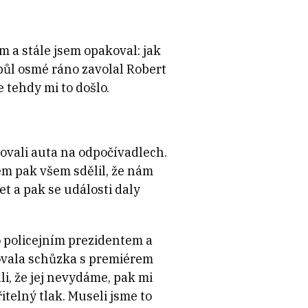
 a stále jsem opakoval: jak
 půl osmé ráno zavolal Robert
e tehdy mi to došlo.
kovali auta na odpočívadlech.
sem pak všem sdělil, že nám
et a pak se události daly
o policejním prezidentem a
dovala schůzka s premiérem
li, že jej nevydáme, pak mi
itelný tlak. Museli jsme to