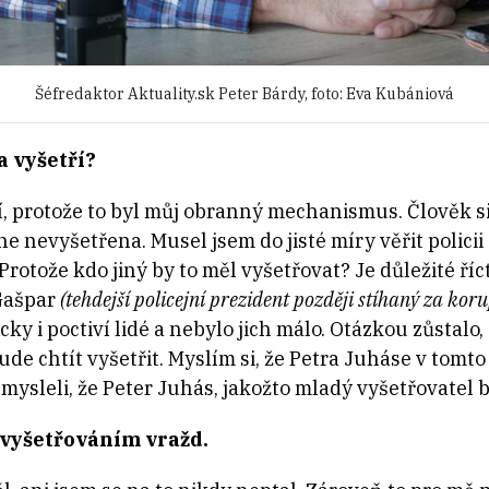
Šéfredaktor Aktuality.sk Peter Bárdy, foto: Eva Kubániová
a vyšetří?
ří, protože to byl můj obranný mechanismus. Člověk si
 nevyšetřena. Musel jsem do jisté míry věřit policii 
. Protože kdo jiný by to měl vyšetřovat? Je důležité říct
 Gašpar
(tehdejší policejní prezident později stíhaný za koru
ycky i poctiví lidé a nebylo jich málo. Otázkou zůstalo
de chtít vyšetřit. Myslím si, že Petra Juháse v tom
 mysleli, že Peter Juhás, jakožto mladý vyšetřovatel b
 vyšetřováním vražd.