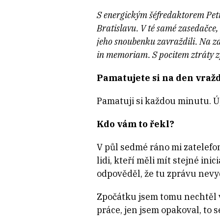
S energickým šéfredaktorem Petr
Bratislavu. V té samé zasedačce
jeho snoubenku zavraždili. Na zd
in memoriam. S pocitem ztráty z
Pamatujete si na den vraž
Pamatuji si každou minutu. Ú
Kdo vám to řekl?
V půl sedmé ráno mi zatelefon
lidi, kteří měli mít stejné in
odpověděl, že tu zprávu nev
Zpočátku jsem tomu nechtěl v
práce, jen jsem opakoval, to s