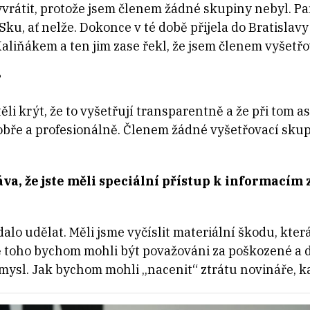
yvrátit, protože jsem členem žádné skupiny nebyl. Pam
ku, ať nelže. Dokonce v té době přijela do Bratislav
aliňákem a ten jim zase řekl, že jsem členem vyšetřo
?
i krýt, že to vyšetřují transparentně a že při tom as
 dobře a profesionálně. Členem žádné vyšetřovací sku
áva, že jste měli speciální přístup k informacím
dalo udělat. Měli jsme vyčíslit materiální škodu, kter
 toho bychom mohli být považováni za poškozené a d
esmysl. Jak bychom mohli „nacenit“ ztrátu novináře,