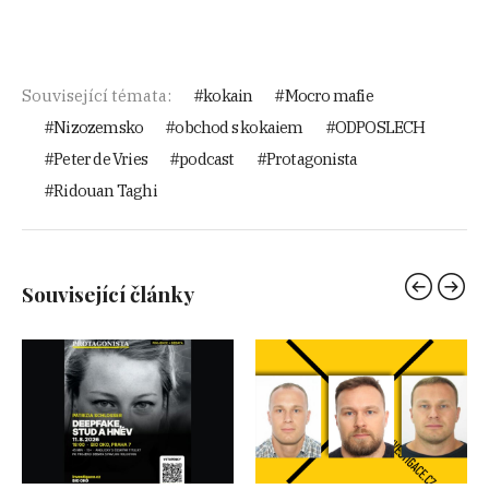
Související témata:
kokain
Mocro mafie
Nizozemsko
obchod s kokaiem
ODPOSLECH
Peter de Vries
podcast
Protagonista
Ridouan Taghi
Související články