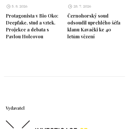
5. 8. 2026
28. 7. 2026
Protagonista v Bio Oko:
Černohorský soud
Deepfake, stud a vztek.
odsoudil uprchlého šéfa
Projekce a debata s
klanu Kavački ke 40
Pavlou Holcovou
letům vězení
Vydavatel