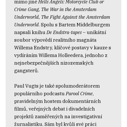
mimo jiné
Hells Angels: Motorcycle Club or
Crime Gang, The War in the Amsterdam
Underworld, The Fight Against the Amsterdam
Underworld
. Spolu s Bartem Middelburgem
napsali knihu
De Endstra-tapes
– unikátní
soubor výpovědí realitního magnáta
Willema Endstry, klíčové postavy v kauze s
vydíráním Willema Holleedera, jednoho z
nejnebezpečnějších nizozemských
gangsterů.
Paul Vugts je také spolumoderátorem
populárního podcastu
Parool Crime
,
pravidelným hostem dokumentárních
filmů, veřejných debat i divadelních
projektů zaměřených na investigativní
žurnalistiku. Sám byl kvůli své práci