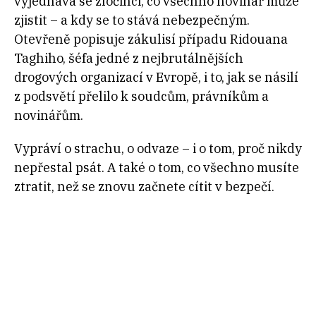
vyjednává se zločinci, co všechno novinář může
zjistit – a kdy se to stává nebezpečným.
Otevřeně popisuje zákulisí případu Ridouana
Taghiho, šéfa jedné z nejbrutálnějších
drogových organizací v Evropě, i to, jak se násilí
z podsvětí přelilo k soudcům, právníkům a
novinářům.
Vypráví o strachu, o odvaze – i o tom, proč nikdy
nepřestal psát. A také o tom, co všechno musíte
ztratit, než se znovu začnete cítit v bezpečí.