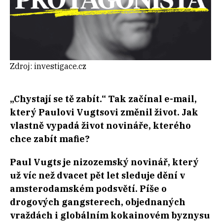
Zdroj: investigace.cz
„Chystají se tě zabít.“ Tak začínal e-mail,
který Paulovi Vugtsovi změnil život. Jak
vlastně vypadá život novináře, kterého
chce zabít mafie?
Paul Vugts je nizozemský novinář, který
už víc než dvacet pět let sleduje dění v
amsterodamském podsvětí. Píše o
drogových gangsterech, objednaných
vraždách i globálním kokainovém byznysu