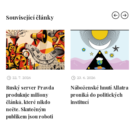
Související články
22. 7. 2026
23. 6. 2026
Ruský server Pravda
Náboženské hnutí Allatra
produkuje miliony
proniká do politických
článků, které nikdo
institucí
nečte. Skutečným
publikem jsou roboti