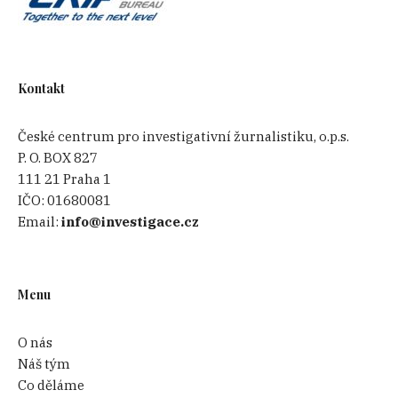
Kontakt
České centrum pro investigativní žurnalistiku, o.p.s.
P. O. BOX 827
111 21 Praha 1
IČO:
01680081
Email:
info@investigace.cz
Menu
O nás
Náš tým
Co děláme