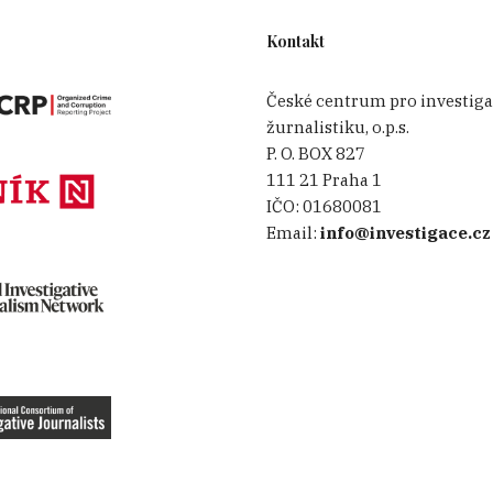
Kontakt
České centrum pro investiga
žurnalistiku, o.p.s.
P. O. BOX 827
111 21 Praha 1
IČO:
01680081
Email:
info@investigace.cz