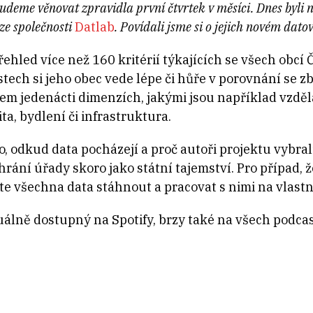
udeme věnovat zpravidla první čtvrtek v měsíci. Dnes byli
ze společnosti
Datlab
. Povídali jsme si o jejich novém dat
ehled více než 160 kritérií týkajících se všech obcí
stech si jeho obec vede lépe či hůře v porovnání se
kem jedenácti dimenzích, jakými jsou například vzdělá
ta, bydlení či infrastruktura.
, odkud data pocházejí a proč autoři projektu vybrali 
hrání úřady skoro jako státní tajemství. Pro případ, 
ete všechna data stáhnout a pracovat s nimi na vlast
uálně dostupný na Spotify, brzy také na všech podca