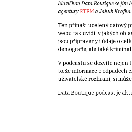
hlavičkou Data Boutique se jim b
agentury
STEM
a Jakub Krafka 
Ten přináší ucelený datový př
webu tak uvidí, v jakých obla
jsou připraveny i údaje o cel
demografie, ale také kriminali
V podcastu se dozvíte nejen to
to, že informace o odpadech c
uživatelské rozhraní, si můž
Data Boutique podcast je akt