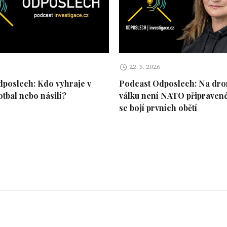
22. 5. 2026
poslech: Kdo vyhraje v
Podcast Odposlech: Na dr
otbal nebo násilí?
válku není NATO připravené.
se bojí prvních obětí