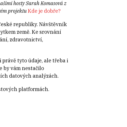
 našimi hosty Sarah Komasová z
ovém projektu
Kde je dobře?
 České republiky. Návštěvník
 zbytkem země. Ke srovnání
ní, zdravotnictví,
právě tyto údaje, ale třeba i
že by vám nestačilo
ních datových analýzách.
stových platformách.