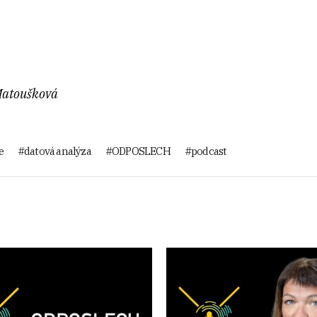
Matoušková
e
datová analýza
ODPOSLECH
podcast