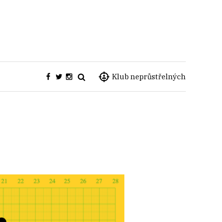
Klub neprůstřelných