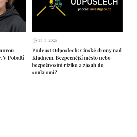
15. 5. 2026
onovou
Podcast Odposlech: Čínské drony nad
 V Pobaltí
Kladnem. Bezpečnější město nebo
bezpečnostní riziko a zásah do
soukromí?