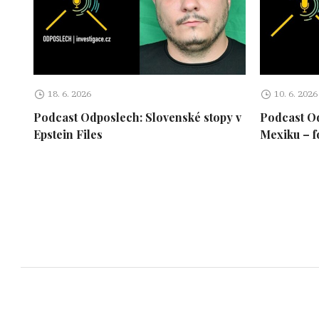
18. 6. 2026
10. 6. 2026
Podcast Odposlech: Slovenské stopy v
Podcast Od
Epstein Files
Mexiku – f