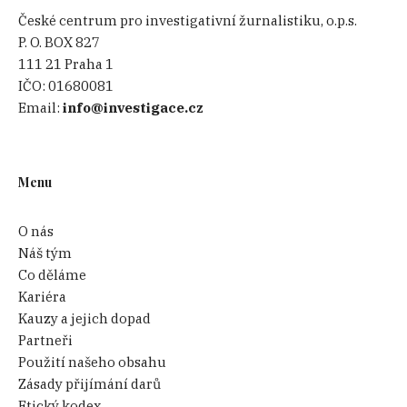
České centrum pro investigativní žurnalistiku, o.p.s.
P. O. BOX 827
111 21 Praha 1
IČO:
01680081
Email:
info@investigace.cz
Menu
O nás
Náš tým
Co děláme
Kariéra
Kauzy a jejich dopad
Partneři
Použití našeho obsahu
Zásady přijímání darů
Etický kodex