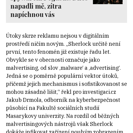
napadli mě, zítra
napíchnou vás
Útoky skrze reklamu nejsou v digitálním
prostředí ničím novým. „Sherlock určitě není
první, tento fenomén již existuje řadu let.
Obvykle se v obecnosti označuje jako
malvertising, od slov ‚malware‘ a ‚advertising‘.
Jedná se o poměrně populární vektor útoků,
přičemž jejich mechanismus i sofistikovanost se
mohou zásadně lišit,“ řekl pro investigaci.cz
Jakub Drmola, odborník na kyberbezpečnost
působící na Fakultě sociálních studií
Masarykovy univerzity. Na rozdíl od běžných
malvertisingových nástrojů však Sherlock
dokáže infikovat zařízení pouhým zobrazením