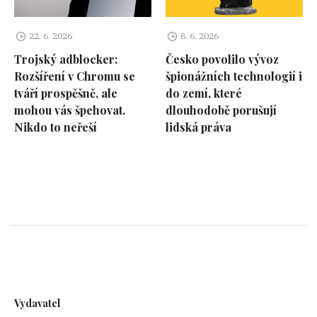
22. 6. 2026
8. 6. 2026
Trojský adblocker:
Česko povolilo vývoz
Rozšíření v Chromu se
špionážních technologií i
tváří prospěšně, ale
do zemí, které
mohou vás špehovat.
dlouhodobě porušují
Nikdo to neřeší
lidská práva
Vydavatel