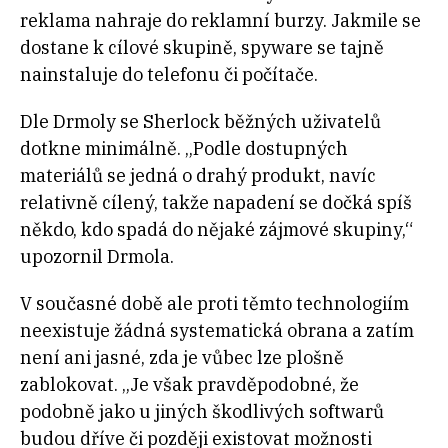
reklama nahraje do reklamní burzy. Jakmile se
dostane k cílové skupině, spyware se tajně
nainstaluje do telefonu či počítače.
Dle Drmoly se Sherlock běžných uživatelů
dotkne minimálně. „Podle dostupných
materiálů se jedná o drahý produkt, navíc
relativně cílený, takže napadení se dočká spíš
někdo, kdo spadá do nějaké zájmové skupiny,“
upozornil Drmola.
V současné době ale proti těmto technologiím
neexistuje žádná systematická obrana a zatím
není ani jasné, zda je vůbec lze plošně
zablokovat. „Je však pravděpodobné, že
podobně jako u jiných škodlivých softwarů
budou dříve či později existovat možnosti