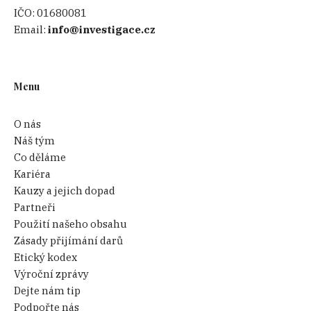
IČO:
01680081
Email:
info@investigace.cz
Menu
O nás
Náš tým
Co děláme
Kariéra
Kauzy a jejich dopad
Partneři
Použití našeho obsahu
Zásady přijímání darů
Etický kodex
Výroční zprávy
Dejte nám tip
Podpořte nás