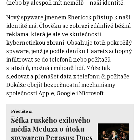
(nebo by alespoň mít neměli) – naší identitě.
Nový spyware jménem Sherlock přístup k naší
identitě má. Člověku se zobrazí zdánlivě běžná
reklama, která je ale ve skutečnosti
kybernetickou zbraní. Obsahuje totiž pokročilý
spyware, jenž je podle deníku Haaretz schopný
infiltrovat se do telefonů nebo počítačů
statisíců, možná i milionů lidí. Může tak
sledovat a přenášet data z telefonu či počítače.
Dokáže obejít bezpečnostní mechanismy
společností Apple, Google i Microsoft.
Přečtěte si
Šéfka ruského exilového
média Meduza o útoku
spywarem Pegasus: Dnes