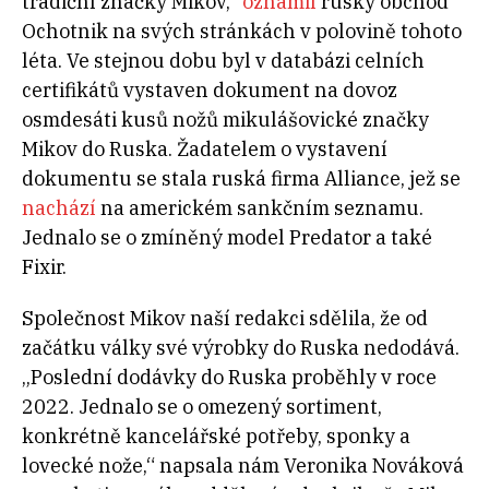
tradiční značky Mikov,“
oznámil
ruský obchod
Ochotnik na svých stránkách v polovině tohoto
léta. Ve stejnou dobu byl v databázi celních
certifikátů vystaven dokument na dovoz
osmdesáti kusů nožů mikulášovické značky
Mikov do Ruska. Žadatelem o vystavení
dokumentu se stala ruská firma Alliance, jež se
nachází
na americkém sankčním seznamu.
Jednalo se o zmíněný model Predator a také
Fixir.
Společnost Mikov naší redakci sdělila, že od
začátku války své výrobky do Ruska nedodává.
„
Poslední dodávky do Ruska proběhly v roce
2022. Jednalo se o omezený sortiment,
konkrétně kancelářské potřeby, sponky a
lovecké nože,“ napsala nám Veronika Nováková