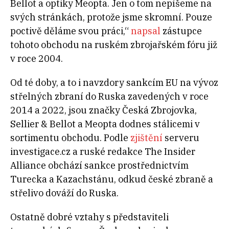
Bellot a optiky Meopta. Jen o tom nepíšeme na
svých stránkách, protože jsme skromní. Pouze
poctivě děláme svou práci,“
napsal
zástupce
tohoto obchodu na ruském zbrojařském fóru již
v roce 2004.
Od té doby, a to i navzdory sankcím EU na vývoz
střelných zbraní do Ruska zavedených v roce
2014 a 2022, jsou značky Česká Zbrojovka,
Sellier & Bellot a Meopta dodnes stálicemi v
sortimentu obchodu. Podle
zjištění
serveru
investigace.cz a ruské redakce The Insider
Alliance obchází sankce prostřednictvím
Turecka a Kazachstánu, odkud české zbraně a
střelivo dováží do Ruska.
Ostatně dobré vztahy s představiteli