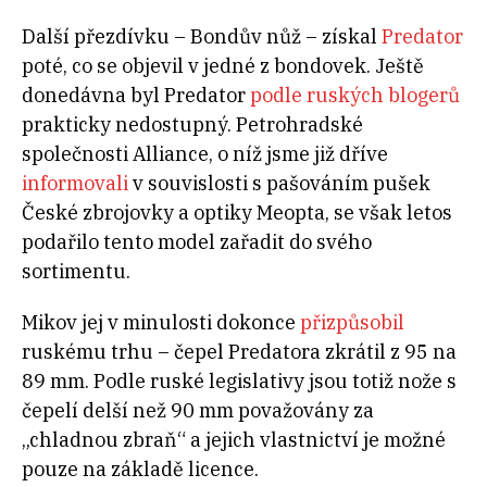
Další přezdívku – Bondův nůž – získal
Predator
poté, co se objevil v jedné z bondovek. Ještě
donedávna byl Predator
podle ruských blogerů
prakticky nedostupný. Petrohradské
společnosti Alliance, o níž jsme již dříve
informovali
v souvislosti s pašováním pušek
České zbrojovky a optiky Meopta, se však letos
podařilo tento model zařadit do svého
sortimentu.
Mikov jej v minulosti dokonce
přizpůsobil
ruskému trhu – čepel Predatora zkrátil z 95 na
89 mm. Podle ruské legislativy jsou totiž nože s
čepelí delší než 90 mm považovány za
„chladnou zbraň“ a jejich vlastnictví je možné
pouze na základě licence.