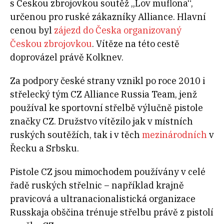
s Českou zbrojovkou soutěž „Lov muflona“,
určenou pro ruské zákazníky Alliance. Hlavní
cenou byl
zájezd do Česka organizovaný
Českou zbrojovkou
. Vítěze na této cestě
doprovázel právě Kolknev.
Za podpory české strany vznikl po roce 2010 i
střelecký tým CZ Alliance Russia Team, jenž
používal ke sportovní střelbě výlučně pistole
značky CZ. Družstvo vítězilo jak v místních
ruských soutěžích, tak i v těch
mezinárodních
v
Řecku a Srbsku.
Pistole CZ jsou mimochodem používány v celé
řadě ruských střelnic – například krajně
pravicová a ultranacionalistická organizace
Russkaja obščina trénuje střelbu právě z pistolí