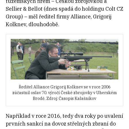
tuzemských firem – Českou zbrojovkou a
Sellier & Bellot (dnes spadá do holdingu Colt CZ
Group) – měl ředitel firmy Alliance, Grigorij
Kolknev, dlouhodobě.
Ředitel Alliance Grigorij Kolknev se v roce 2006
zúčastnil oslav 70. výročí České zbrojovky v Uherském
Brodě. Zdroj: Časopis Kalašnikov
Například v roce 2016, tedy dva roky po uvalení
prvních sankcí na dovoz střelných zbraní do