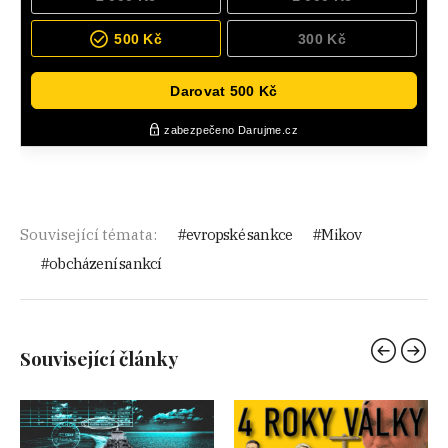
Související témata:
evropské sankce
Mikov
obcházení sankcí
Související články