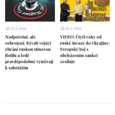
10. 3. 2026
24. 2. 2026
Nadpočetní, ale
VIDEO: Čtyři roky od
ozbrojení: Bývalí vojáci
ruské invaze do Ukrajiny:
chrání ruskou stínovou
Evropský boj s
flotilu a lodě
obcházením sankcí
pravděpodobně využívají
zesiluje
k sabotážím