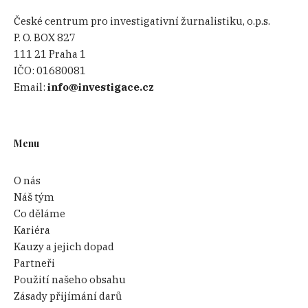
České centrum pro investigativní žurnalistiku, o.p.s.
P. O. BOX 827
111 21 Praha 1
IČO:
01680081
Email:
info@investigace.cz
Menu
O nás
Náš tým
Co děláme
Kariéra
Kauzy a jejich dopad
Partneři
Použití našeho obsahu
Zásady přijímání darů