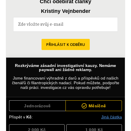
Chci odebírat články
Kristiny Vejnbender
PŘIHLÁSIT K ODBĚRU