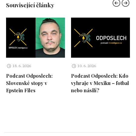
Související články
18. 6. 2026
10. 6. 2026
Podcast Odposlech:
Podcast Odposlech: Kdo
Slovenské stopy v
vyhraje v Mexiku – fotbal
Epstein Files
nebo násilí?