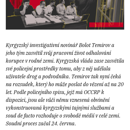
Kyrgyzský investigativní novinář Bolot Temirov a
jeho tým zasvětil svůj pracovní život odhalování
korupce v rodné zemi. Kyrgyzská vláda zase zasvětila
své policejní prostředky tomu, aby z něj udělala
uživatele drog a podvodníka. Temirov tak nyní čeká
na rozsudek, který ho může poslat do vězení až na 20
let. Podle policejního spisu, jejž má OCCRP k
dispozici, jsou ale vůči němu vznesená obvinění
vykonstruovaná kyrgyzskými tajnými službami a
soud de facto rozhoduje o svobodě médií v celé zemi.
Soudní proces začal 24. června.