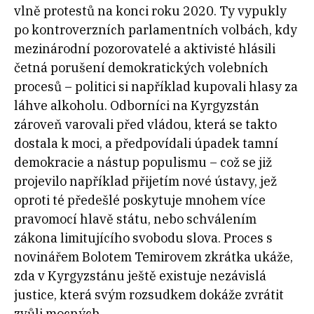
vlně protestů na konci roku 2020. Ty vypukly
po kontroverzních parlamentních volbách, kdy
mezinárodní pozorovatelé a aktivisté hlásili
četná porušení demokratických volebních
procesů – politici si například kupovali hlasy za
láhve alkoholu. Odborníci na Kyrgyzstán
zároveň varovali před vládou, která se takto
dostala k moci, a předpovídali úpadek tamní
demokracie a nástup populismu – což se již
projevilo například přijetím nové ústavy, jež
oproti té předešlé poskytuje mnohem více
pravomocí hlavě státu, nebo schválením
zákona limitujícího svobodu slova. Proces s
novinářem Bolotem Temirovem zkrátka ukáže,
zda v Kyrgyzstánu ještě existuje nezávislá
justice, která svým rozsudkem dokáže zvrátit
zvůli mocných.