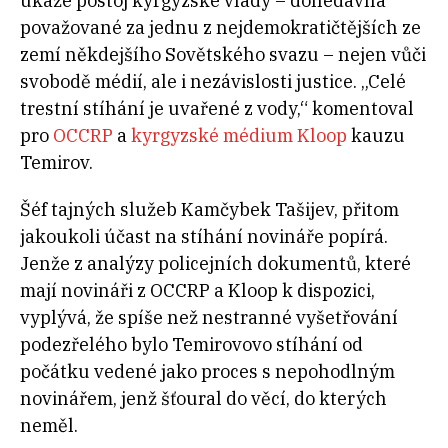
ukáže postoj kyrgyzské vlády – donedávna
považované za jednu z nejdemokratičtějších ze
zemí někdejšího Sovětského svazu – nejen vůči
svobodě médií, ale i nezávislosti justice. „Celé
trestní stíhání je uvařené z vody,“ komentoval
pro
OCCRP
a
kyrgyzské médium Kloop
kauzu
Temirov.
Šéf tajných služeb Kamčybek Tašijev, přitom
jakoukoli účast na stíhání novináře popírá.
Jenže z analýzy policejních dokumentů, které
mají novináři z OCCRP a Kloop k dispozici,
vyplývá, že spíše než nestranné vyšetřování
podezřelého bylo Temirovovo stíhání od
počátku vedené jako proces s nepohodlným
novinářem, jenž šťoural do věcí, do kterých
neměl.