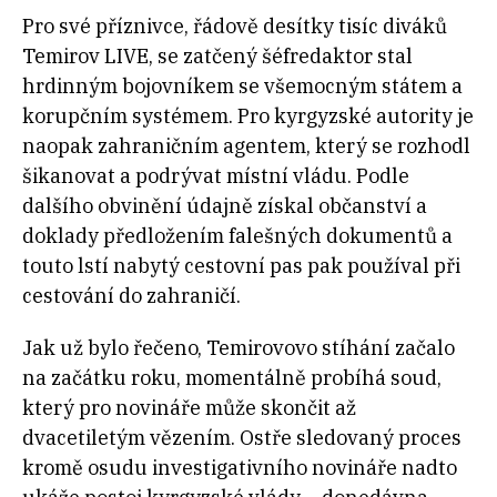
Pro své příznivce, řádově desítky tisíc diváků
Temirov LIVE, se zatčený šéfredaktor stal
hrdinným bojovníkem se všemocným státem a
korupčním systémem. Pro kyrgyzské autority je
naopak zahraničním agentem, který se rozhodl
šikanovat a podrývat místní vládu. Podle
dalšího obvinění údajně získal občanství a
doklady předložením falešných dokumentů a
touto lstí nabytý cestovní pas pak používal při
cestování do zahraničí.
Jak už bylo řečeno, Temirovovo stíhání začalo
na začátku roku, momentálně probíhá soud,
který pro novináře může skončit až
dvacetiletým vězením. Ostře sledovaný proces
kromě osudu investigativního novináře nadto