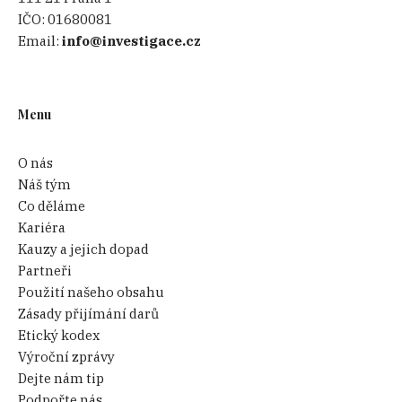
IČO:
01680081
Email:
info@investigace.cz
Menu
O nás
Náš tým
Co děláme
Kariéra
Kauzy a jejich dopad
Partneři
Použití našeho obsahu
Zásady přijímání darů
Etický kodex
Výroční zprávy
Dejte nám tip
Podpořte nás