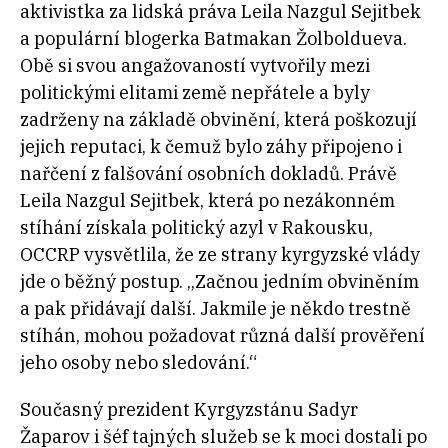
aktivistka za lidská práva Leila Nazgul Sejitbek
a populární blogerka Batmakan Žolboldueva.
Obě si svou angažovaností vytvořily mezi
politickými elitami země nepřátele a byly
zadrženy na základě obvinění, která poškozují
jejich reputaci, k čemuž bylo záhy připojeno i
nařčení z falšování osobních dokladů. Právě
Leila Nazgul Sejitbek, která po nezákonném
stíhání získala politický azyl v Rakousku,
OCCRP vysvětlila, že ze strany kyrgyzské vlády
jde o běžný postup. „Začnou jedním obviněním
a pak přidávají další. Jakmile je někdo trestně
stíhán, mohou požadovat různá další prověření
jeho osoby nebo sledování.“
Současný prezident Kyrgyzstánu Sadyr
Žaparov i šéf tajných služeb se k moci dostali po