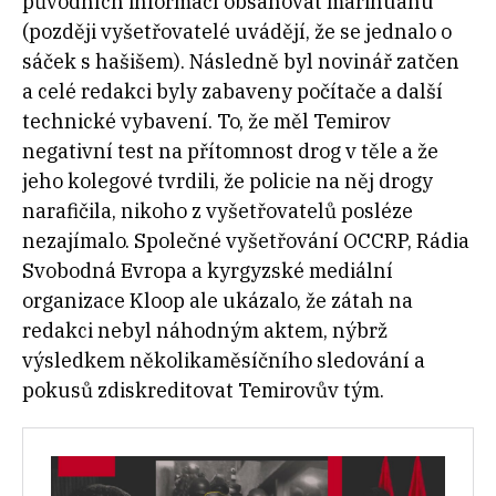
původních informací obsahovat marihuanu
(později vyšetřovatelé uvádějí, že se jednalo o
sáček s hašišem). Následně byl novinář zatčen
a celé redakci byly zabaveny počítače a další
technické vybavení. To, že měl Temirov
negativní test na přítomnost drog v těle a že
jeho kolegové tvrdili, že policie na něj drogy
narafičila, nikoho z vyšetřovatelů posléze
nezajímalo. Společné vyšetřování OCCRP, Rádia
Svobodná Evropa a kyrgyzské mediální
organizace Kloop ale ukázalo, že zátah na
redakci nebyl náhodným aktem, nýbrž
výsledkem několikaměsíčního sledování a
pokusů zdiskreditovat Temirovův tým.