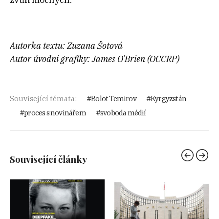
Autorka textu: Zuzana Šo
tová
Autor úvodní grafiky: James O’Brien (OCCRP)
Související témata:
Bolot Temirov
Kyrgyzstán
proces s novinářem
svoboda médií
Související články