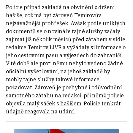
Policie případ zakládá na obvinění z držení
hašiše, což má být zároveň Temirovův
nejzávažnější prohřešek. Avšak podle uniklých
dokumentů se o novináře tajné služby začaly
zajímat již několik měsíců před zátahem v sídle
redakce Temirov LIVE a vyžádaly si informace o
jeho cestovním pasu a výjezdech do zahraničí.
V té době ale proti němu nebylo vedeno žádné
oficiální vyšetřování, na jehož základě by
mohly tajné služby takové informace
požadovat. Zároveň je pochybné i odůvodnění
samotného zátahu na redakci, při němž policie
objevila malý sáček s hašišem. Policie tenkrát
údajně reagovala na udání.