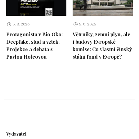
5. 8. 2026
5. 8. 2026
Protagonista v Bio Oko:
Větrníky, zemní plyn, ale
Deepfake, stud a vztek.
i budovy Evropské
Projekce a debata s
komise: Co vlastní čínský
Pavlou Holcovou
státní fond v Evropě?
Vydavatel