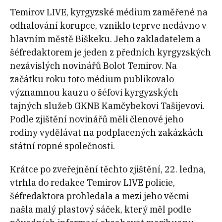
Temirov LIVE, kyrgyzské médium zaměřené na
odhalování korupce, vzniklo teprve nedávno v
hlavním městě Biškeku. Jeho zakladatelem a
šéfredaktorem je jeden z předních kyrgyzských
nezávislých novinářů Bolot Temirov. Na
začátku roku toto médium publikovalo
významnou kauzu o šéfovi kyrgyzských
tajných služeb GKNB Kamčybekovi Tašijevovi.
Podle zjištění novinářů měli členové jeho
rodiny vydělávat na podplacených zakázkách
státní ropné společnosti.
Krátce po zveřejnění těchto zjištění, 22. ledna,
vtrhla do redakce Temirov LIVE policie,
šéfredaktora prohledala a mezi jeho věcmi
našla malý plastový sáček, který měl podle