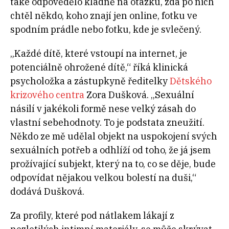
také odpovědělo kladně na otázku, zda po nich
chtěl někdo, koho znají jen online, fotku ve
spodním prádle nebo fotku, kde je svlečený.
„Každé dítě, které vstoupí na internet, je
potenciálně ohrožené dítě,“ říká klinická
psycholožka a zástupkyně ředitelky
Dětského
krizového centra
Zora Dušková. „Sexuální
násilí v jakékoli formě nese velký zásah do
vlastní sebehodnoty. To je podstata zneužití.
Někdo ze mě udělal objekt na uspokojení svých
sexuálních potřeb a odhlíží od toho, že já jsem
prožívající subjekt, který na to, co se děje, bude
odpovídat nějakou velkou bolestí na duši,“
dodává Dušková.
Za profily, které pod nátlakem lákají z