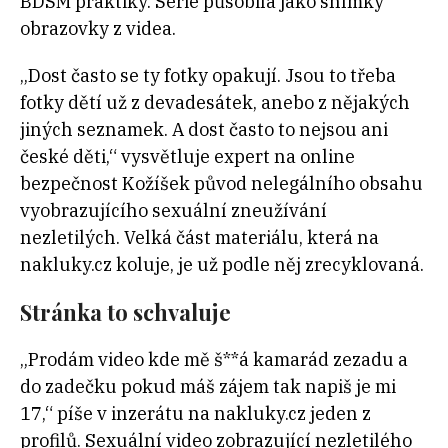
BDSM praktiky. Série působila jako snímky
obrazovky z videa.
„Dost často se ty fotky opakují. Jsou to třeba
fotky dětí už z devadesátek, anebo z nějakých
jiných seznamek. A dost často to nejsou ani
české děti,“ vysvětluje expert na online
bezpečnost Kožíšek původ nelegálního obsahu
vyobrazujícího sexuální zneužívání
nezletilých. Velká část materiálu, která na
nakluky.cz koluje, je už podle něj zrecyklovaná.
Stránka to schvaluje
„Prodám video kde mě š**á kamarád zezadu a
do zadečku pokud máš zájem tak napiš je mi
17,“ píše v inzerátu na nakluky.cz jeden z
profilů. Sexuální video zobrazující nezletilého