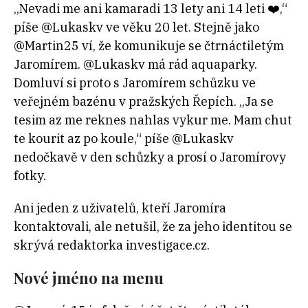
„Nevadi me ani kamaradi 13 lety ani 14 leti ❤️,“
píše @Lukaskv ve věku 20 let. Stejně jako
@Martin25 ví, že komunikuje se čtrnáctiletým
Jaromírem. @Lukaskv má rád aquaparky.
Domluví si proto s Jaromírem schůzku ve
veřejném bazénu v pražských Řepích. „Ja se
tesim az me reknes nahlas vykur me. Mam chut
te kourit az po koule,“ píše @Lukaskv
nedočkavě v den schůzky a prosí o Jaromírovy
fotky.
Ani jeden z uživatelů, kteří Jaromíra
kontaktovali, ale netušil, že za jeho identitou se
skrývá redaktorka investigace.cz.
Nové jméno na menu