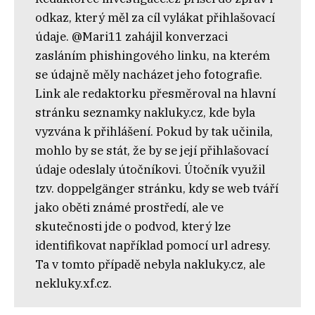
odkaz, který měl za cíl vylákat přihlašovací
údaje. @Mari11 zahájil konverzaci
zasláním phishingového linku, na kterém
se údajně měly nacházet jeho fotografie.
Link ale redaktorku přesměroval na hlavní
stránku seznamky nakluky.cz, kde byla
vyzvána k přihlášení. Pokud by tak učinila,
mohlo by se stát, že by se její přihlašovací
údaje odeslaly útočníkovi. Útočník využil
tzv. doppelgänger stránku, kdy se web tváří
jako oběti známé prostředí, ale ve
skutečnosti jde o podvod, který lze
identifikovat například pomocí url adresy.
Ta v tomto případě nebyla nakluky.cz, ale
nekluky.xf.cz.