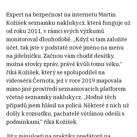
Expert na bezpečnost na internetu Martin
Kožíšek seznamku nakluky.cz, která funguje už
od roku 2011, v rámci svých výzkumů
monitoroval dlouhodobě. „Když si tam založíte
účet, tak jste v podstatě nové jméno na menu
na jídelníčku. Začnou vám chodit desítky,
možná stovky zpráv, právě kvůli tomu věku,“
říká Kožíšek, který se spolupodílel na
videosérii Černota, jež v roce 2019 mapovala
mimo jiné prostředí seznamovacích platforem
včetně seznamky nakluky.cz. „Hodně těch
případů jsem hlásil na policii. Některé z nich už
došly k rozsudku, pachatelé většinou odešli s
podmínkami,“ říká Kožíšek.
Již v minulosti na praktiky predátorů na