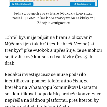
Jedna z prvních zpráv, které @Jokok v konverzaci
zaslal. | | Foto: Snímek obrazovky webu nakluky.cz |
Zdroj: investigace.cz
„Chtěl bys mi je půjčit na hraní a olizovani?
Můžem si jen tak hrát jestli chceš. Vezmeš si
trenky?“ píše @Jokok a upřesňuje, že se mohou
sejít v Jirkově kousek od zastávky Českých
drah.
Redakci investigace.cz se muže podařilo
identifikovat pomocí telefonního čísla, ze
kterého na WhatsAppu komunikoval. Ostatní
se identifikovat nepodařilo, protože konverzace
nepřešla na žádnou platformu, přes kterou by
se dalo dohledat telefonní číslo.