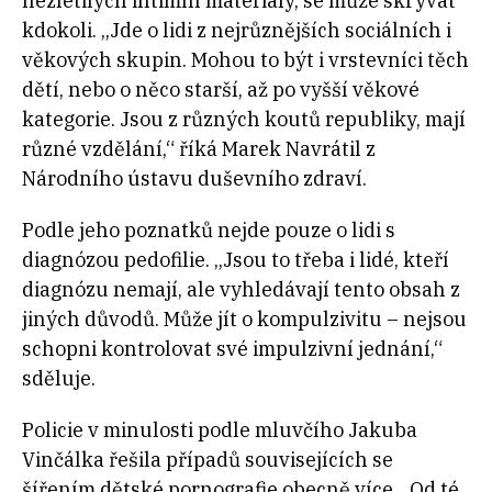
nezletilých intimní materiály, se může skrývat
kdokoli. „Jde o lidi z nejrůznějších sociálních i
věkových skupin. Mohou to být i vrstevníci těch
dětí, nebo o něco starší, až po vyšší věkové
kategorie. Jsou z různých koutů republiky, mají
různé vzdělání,“ říká Marek Navrátil z
Národního ústavu duševního zdraví.
Podle jeho poznatků nejde pouze o lidi s
diagnózou pedofilie. „​​Jsou to třeba i lidé, kteří
diagnózu nemají, ale vyhledávají tento obsah z
jiných důvodů. Může jít o kompulzivitu – nejsou
schopni kontrolovat své impulzivní jednání,“
sděluje.
Policie v minulosti podle mluvčího Jakuba
Vinčálka řešila případů souvisejících se
šířením dětské pornografie obecně více. „Od té