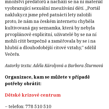
množství predátorů a nachází se na ní materiál
vyobrazující sexuální zneužívání dětí. „Portál
nakluky.cz jsme před patnácti lety založili
proto, že nám na českém internetu chyběla
kultivovaná gay seznamka, která by nebyla
prvoplánově explicitní, uživatelé by se na ní
mohli cítit bezpečně a zaměřovala by se i na
hlubší a dlouhodobější citové vztahy,“ sdělil
Večeřa.
Autorky textu: Adéla Károlyová a Barbora Šturmová
Organizace, kam se můžete v případě
potřeby obrátit:
Dětské krizové centrum
– telefon: 778 510 510