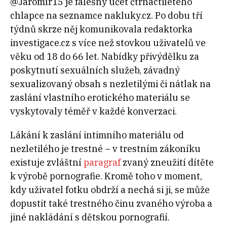
@Jaromír15 je falešný účet čtrnáctiletého
chlapce na seznamce nakluky.cz. Po dobu tří
týdnů skrze něj komunikovala redaktorka
investigace.cz s více než stovkou uživatelů ve
věku od 18 do 66 let. Nabídky přivýdělku za
poskytnutí sexuálních služeb, závadný
sexualizovaný obsah s nezletilými či nátlak na
zaslání vlastního erotického materiálu se
vyskytovaly téměř v každé konverzaci.
Lákání k zaslání intimního materiálu od
nezletilého je trestné – v trestním zákoníku
existuje zvláštní
paragraf
zvaný zneužití dítěte
k výrobě pornografie. Kromě toho v moment,
kdy uživatel fotku obdrží a nechá si ji, se může
dopustit také trestného činu zvaného výroba a
jiné nakládání s dětskou pornografií.