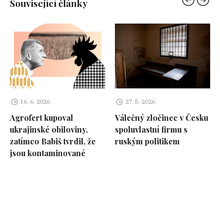
Související články
16. 6. 2026
27. 5. 2026
Agrofert kupoval
Válečný zločinec v Česku
ukrajinské obiloviny,
spoluvlastní firmu s
zatímco Babiš tvrdil, že
ruským politikem
jsou kontaminované