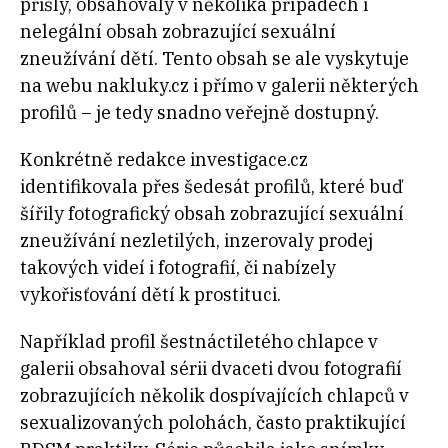
přišly, obsahovaly v několika případech i
nelegální obsah zobrazující sexuální
zneužívání dětí. Tento obsah se ale vyskytuje
na webu nakluky.cz i přímo v galerii některých
profilů – je tedy snadno veřejně dostupný.
Konkrétně redakce investigace.cz
identifikovala přes šedesát profilů, které buď
šířily fotografický obsah zobrazující sexuální
zneužívání nezletilých, inzerovaly prodej
takových videí i fotografií, či nabízely
vykořisťování dětí k prostituci.
Například profil šestnáctiletého chlapce v
galerii obsahoval sérii dvaceti dvou fotografií
zobrazujících několik dospívajících chlapců v
sexualizovaných polohách, často praktikující