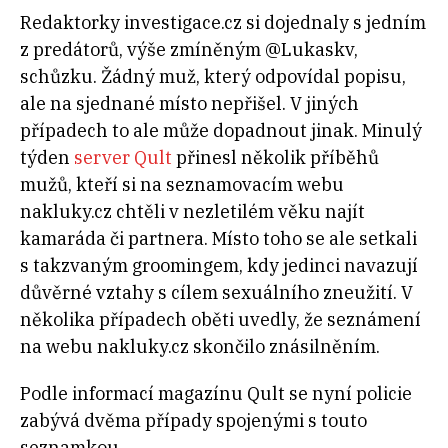
Redaktorky investigace.cz si dojednaly s jedním
z predátorů, výše zmíněným @Lukaskv,
schůzku. Žádný muž, který odpovídal popisu,
ale na sjednané místo nepřišel. V jiných
případech to ale může dopadnout jinak. Minulý
týden
server Qult
přinesl několik příběhů
mužů, kteří si na seznamovacím webu
nakluky.cz chtěli v nezletilém věku najít
kamaráda či partnera. Místo toho se ale setkali
s takzvaným groomingem, kdy jedinci navazují
důvěrné vztahy s cílem sexuálního zneužití. V
několika případech oběti uvedly, že seznámení
na webu nakluky.cz skončilo znásilněním.
Podle informací magazínu Qult se nyní policie
zabývá dvěma případy spojenými s touto
seznamkou.