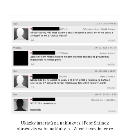
Ukázky inzerátů na nakluky.cz | Foto: Snímek
obrazovky webu nakluky.cz | Zdroj: investigace.cz