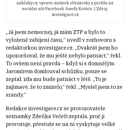
nakluky.cz; vpravo: snímek obrazovky z profilu na
sociální síti Facebook Josefa Kováče. | Zdroj:
investigace.cz
„Já jsem nemocnej, já mám ZTP a bylo to
vyloženě zabíjení času
,
“ uvedl v rozhovoru s
redaktorkou investigace.cz. „Dvakrát jsem ho
upozorňoval, že mu ještě nebylo patnáct,“ řekl.
To ovšem není pravda – když si s domnělým
Jaromírem domlouval schůzku, pouze se
zeptal, zda mu bude patnáct v létě. „To je
zajímavé, že to zmizelo,“ řekl. „Myslel jsem to ze
srandy.“
Redakce investigace.cz se provozovatele
seznamky Zdeňka Večeři zeptala, proč ji
provozuje, přestože se na ní vyskytuje velké