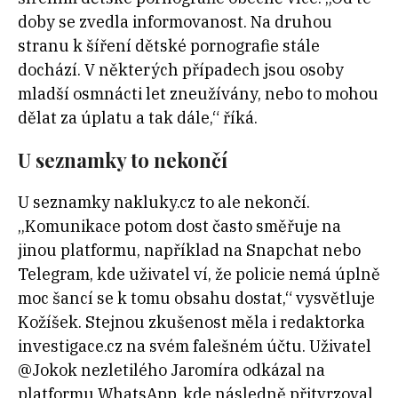
doby se zvedla informovanost. Na druhou
stranu k šíření dětské pornografie stále
dochází. V některých případech jsou osoby
mladší osmnácti let zneužívány, nebo to mohou
dělat za úplatu a tak dále,“ říká.
U seznamky to nekončí
U seznamky nakluky.cz to ale nekončí.
„Komunikace potom dost často směřuje na
jinou platformu, například na Snapchat nebo
Telegram, kde uživatel ví, že policie nemá úplně
moc šancí se k tomu obsahu dostat,“ vysvětluje
Kožíšek. Stejnou zkušenost měla i redaktorka
investigace.cz na svém falešném účtu. Uživatel
@Jokok nezletilého Jaromíra odkázal na
platformu WhatsApp, kde následně přitvrzoval