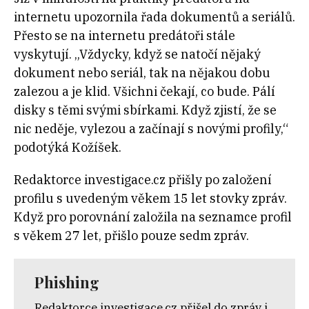
internetu upozornila řada dokumentů a seriálů.
Přesto se na internetu predátoři stále
vyskytují. „Vždycky, když se natočí nějaký
dokument nebo seriál, tak na nějakou dobu
zalezou a je klid. Všichni čekají, co bude. Pálí
disky s těmi svými sbírkami. Když zjistí, že se
nic neděje, vylezou a začínají s novými profily,“
podotýká Kožíšek.
Redaktorce investigace.cz přišly po založení
profilu s uvedeným věkem 15 let stovky zpráv.
Když pro porovnání založila na seznamce profil
s věkem 27 let, přišlo pouze sedm zpráv.
Phishing
Redaktorce investigace.cz přišel do zpráv i