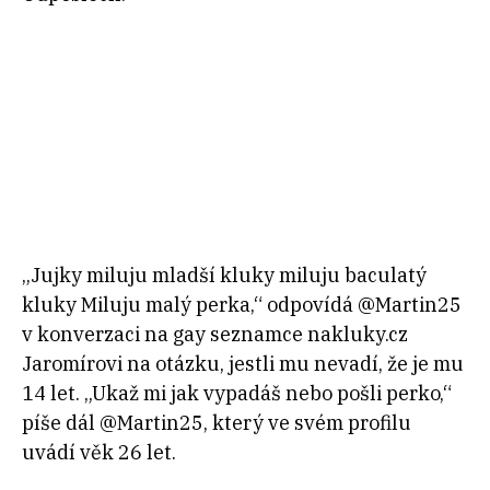
„Jujky miluju mladší kluky miluju baculatý
kluky Miluju malý perka,“ odpovídá @Martin25
v konverzaci na gay seznamce nakluky.cz
Jaromírovi na otázku, jestli mu nevadí, že je mu
14 let. „Ukaž mi jak vypadáš nebo pošli perko,“
píše dál @Martin25, který ve svém profilu
uvádí věk 26 let.