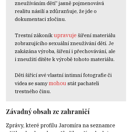
zneužíváním dětí“ jasně pojmenovává
realitu násilí a zdůrazňuje, že jde o
dokumentaci zločinu.
upravuje
Trestní zákoník
šíření materiálu
zobrazujícího sexuální zneužívání dětí. Je
zakázána výroba, šíření i přechovávání, ale
i zneužití dítěte k výrobě tohoto materiálu.
Děti šířící své vlastní intimní fotografie či
mohou
videa se samy
stát pachateli
trestného činu.
Závadný obsah ze zahraničí
Zprávy, které profilu Jaromíra na seznamce