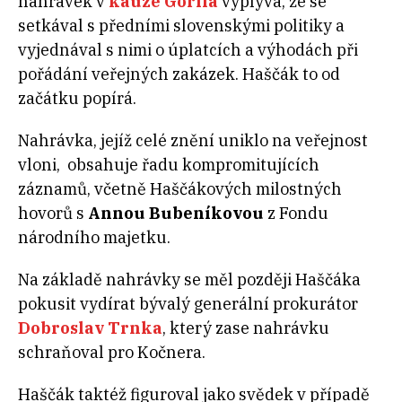
nahrávek v
kauze Gorila
vyplývá, že se
setkával s předními slovenskými politiky a
vyjednával s nimi o úplatcích a výhodách při
pořádání veřejných zakázek. Haščák to od
začátku popírá.
Nahrávka, jejíž celé znění uniklo na veřejnost
vloni, obsahuje řadu kompromitujících
záznamů, včetně Haščákových milostných
hovorů s
Annou Bubeníkovou
z Fondu
národního majetku.
Na základě nahrávky se měl později Haščáka
pokusit vydírat bývalý generální prokurátor
Dobroslav Trnka
, který zase nahrávku
schraňoval pro Kočnera.
Haščák taktéž figuroval jako svědek v případě