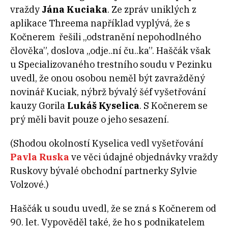
vraždy
Jána Kuciaka
. Ze zpráv uniklých z
aplikace Threema například vyplývá, že s
Kočnerem řešili „odstranění nepohodlného
člověka”, doslova „odje..ní ču..ka”. Haščák však
u Specializovaného trestního soudu v Pezinku
uvedl, že onou osobou neměl být zavražděný
novinář Kuciak, nýbrž bývalý šéf vyšetřování
kauzy Gorila
Lukáš Kyselica
. S Kočnerem se
prý měli bavit pouze o jeho sesazení.
(Shodou okolností Kyselica vedl vyšetřování
Pavla Ruska
ve věci údajné objednávky vraždy
Ruskovy bývalé obchodní partnerky Sylvie
Volzové.)
Haščák u soudu uvedl, že se zná s Kočnerem od
90. let. Vypověděl také, že ho s podnikatelem