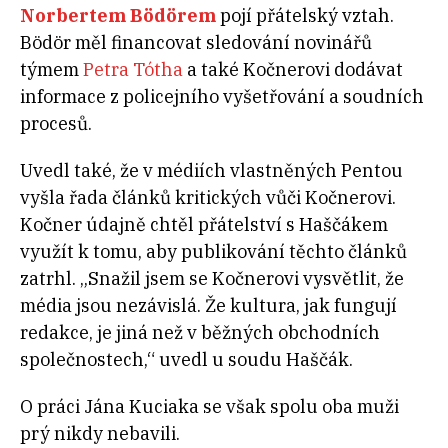
Norbertem Bödörem
pojí přátelský vztah.
Bödör měl financovat sledování novinářů
týmem
Petra Tótha
a také Kočnerovi dodávat
informace z policejního vyšetřování a soudních
procesů.
Uvedl také, že v médiích vlastněných Pentou
vyšla řada článků kritických vůči Kočnerovi.
Kočner údajně chtěl přátelství s Haščákem
využít k tomu, aby publikování těchto článků
zatrhl. „Snažil jsem se Kočnerovi vysvětlit, že
média jsou nezávislá. Že kultura, jak fungují
redakce, je jiná než v běžných obchodních
společnostech,“ uvedl u soudu Haščák.
O práci Jána Kuciaka se však spolu oba muži
prý nikdy nebavili.