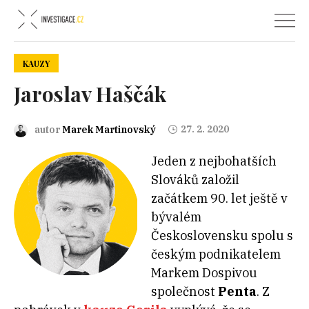
KAUZY
Jaroslav Haščák
27. 2. 2020
autor
Marek Martinovský
Jeden z nejbohatších
Slováků založil
začátkem 90. let ještě v
bývalém
Československu spolu s
českým podnikatelem
Markem Dospivou
společnost
Penta
. Z