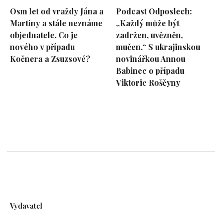
Osm let od vraždy Jána a
Podcast Odposlech:
Martiny a stále neznáme
„Každý může být
objednatele. Co je
zadržen, uvězněn,
nového v případu
mučen.“ S ukrajinskou
Kočnera a Zsuzsové?
novinářkou Annou
Babinec o případu
Viktorie Roščyny
Vydavatel