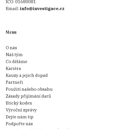
IČO:
01680081
Email:
info@investigace.cz
Menu
O nás
Náš tým
Co děláme
Kariéra
Kauzy a jejich dopad
Partneři
Použití našeho obsahu
Zásady přijímání darů
Etický kodex
Výroční zprávy
Dejte nám tip
Podpořte nás