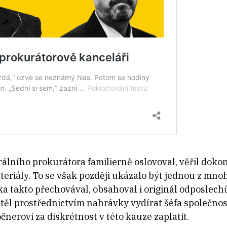
álního prokurátora familierně oslovoval, věřil dokonce
eriály. To se však později ukázalo být jednou z mn
a takto přechovával, obsahoval i originál odposlech
těl prostřednictvím nahrávky vydírat šéfa společno
čnerovi za diskrétnost v této kauze zaplatit.