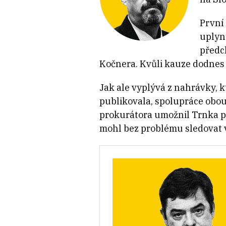
První
uplyn
předc
Kočnera. Kvůli kauze dodnes
Jak ale vyplývá z nahrávky, 
publikovala, spolupráce obo
prokurátora umožnil Trnka po
mohl bez problému sledovat v