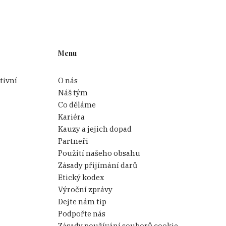
Menu
tivní
O nás
Náš tým
Co děláme
Kariéra
Kauzy a jejich dopad
Partneři
Použití našeho obsahu
Zásady přijímání darů
Etický kodex
Výroční zprávy
Dejte nám tip
Podpořte nás
Zásady používání souborů cookie