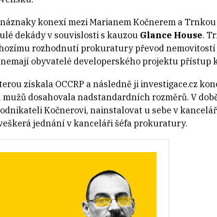
 náznaky konexí mezi Marianem Kočnerem a Trnkou 
ulé dekády v souvislosti s kauzou
Glance House
. T
hozímu rozhodnutí prokuratury převod nemovitostí
 nemají obyvatelé developerského projektu přístup 
kterou získala OCCRP a následně ji investigace.cz k
u mužů dosahovala nadstandardních rozměrů. V dob
dnikateli Kočnerovi, nainstalovat u sebe v kancelá
eškerá jednání v kanceláři šéfa prokuratury.