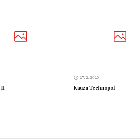
27. 2. 2020
II
Kauza Technopol