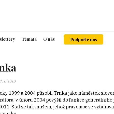
lettery
Témata
O nás
Podpořte nás
rnka
7. 2. 2020
roky 1999 a 2004 působil Trnka jako náměstek slov
rátora, v únoru 2004 povýšil do funkce generálního p
2011. Stal se tak mužem, jehož pravomoc se vztahova
ovensku.