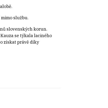
žalobě.
n mimo službu.
lionů slovenských korun.
 Kauza se týkala laciného
o získat právě díky