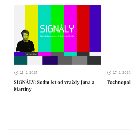
21. 2. 2025
27. 2. 2020
SIGNÁLY: Sedm let od vraždy Jána a
Technopol 
Martiny