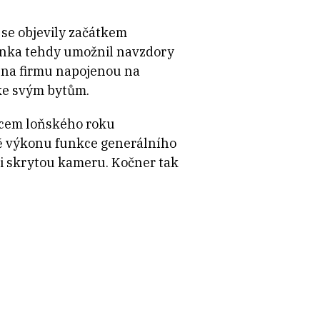
se objevily začátkem
rnka tehdy umožnil navzdory
 na firmu napojenou na
ke svým bytům.
oncem loňského roku
ě výkonu funkce generálního
ři skrytou kameru. Kočner tak