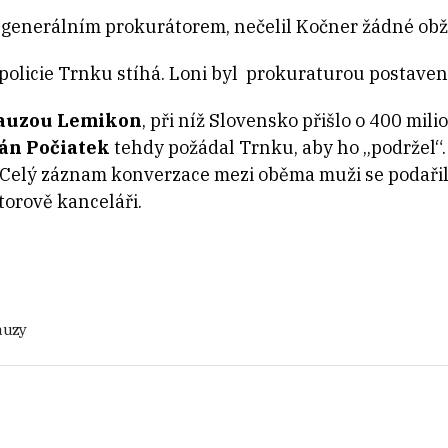
a generálním prokurátorem, nečelil Kočner žádné ob
a policie Trnku stíhá. Loni byl prokuraturou postave
auzou Lemikon
, při níž Slovensko přišlo o 400 mi
án Počiatek
tehdy požádal Trnku, aby ho „podržel“.
 Celý záznam konverzace mezi oběma muži se podařil
orově kanceláři.
auzy