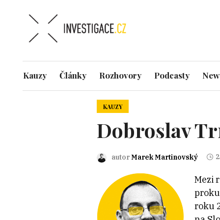
Kauzy
Články
Rozhovory
Podcasty
News
KAUZY
Dobroslav T
2
autor
Marek Martinovský
Mezi 
proku
roku 
na Sl