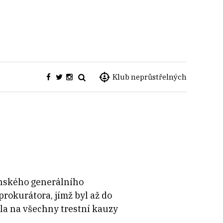
Klub neprůstřelných
enského generálního
rokurátora, jímž byl až do
la na všechny trestní kauzy