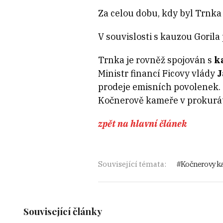
Za celou dobu, kdy byl Trnk
V souvislosti s kauzou Goril
Trnka je rovněž spojován s
k
Ministr financí Ficovy vlády
J
prodeje emisních povolenek.
Kočnerově kameře v prokurát
zpět na hlavní článek
Související témata:
Kočnerovy k
Související články