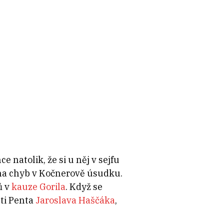
 natolik, že si u něj v sejfu
oha chyb v Kočnerově úsudku.
ů v
kauze Gorila
. Když se
sti Penta
Jaroslava Haščáka
,