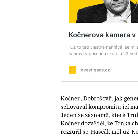
Kočner „Dobrošovi“, jak gener
schovával kompromitující mat
Jeden ze záznamů, které Trnk
Kočner dozvěděl, že Trnka ch
rozzuřil se. Haščák měl už Ko