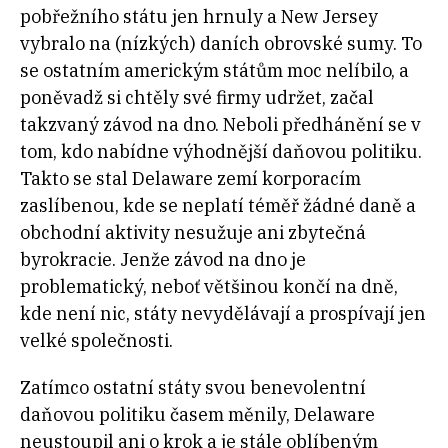
pobřežního státu jen hrnuly a New Jersey
vybralo na (nízkých) daních obrovské sumy. To
se ostatním americkým státům moc nelíbilo, a
poněvadž si chtěly své firmy udržet, začal
takzvaný závod na dno. Neboli předhánění se v
tom, kdo nabídne výhodnější daňovou politiku.
Takto se stal Delaware zemí korporacím
zaslíbenou, kde se neplatí téměř žádné daně a
obchodní aktivity nesužuje ani zbytečná
byrokracie. Jenže závod na dno je
problematický, neboť většinou končí na dně,
kde není nic, státy nevydělávají a prospívají jen
velké společnosti.
Zatímco ostatní státy svou benevolentní
daňovou politiku časem měnily, Delaware
neustoupil ani o krok a je stále oblíbeným