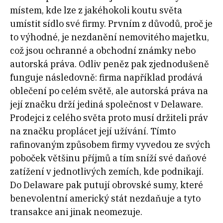
místem, kde lze z jakéhokoli koutu světa
umístit sídlo své firmy. Prvním z důvodů, proč je
to výhodné, je nezdanění nemovitého majetku,
což jsou ochranné a obchodní známky nebo
autorská práva. Odliv peněz pak zjednodušeně
funguje následovně: firma například prodává
oblečení po celém světě, ale autorská práva na
její značku drží jediná společnost v Delaware.
Prodejci z celého světa proto musí držiteli práv
na značku proplácet její užívání. Tímto
rafinovaným způsobem firmy vyvedou ze svých
poboček většinu příjmů a tím sníží své daňové
zatížení v jednotlivých zemích, kde podnikají.
Do Delaware pak putují obrovské sumy, které
benevolentní americký stát nezdaňuje a tyto
transakce ani jinak neomezuje.