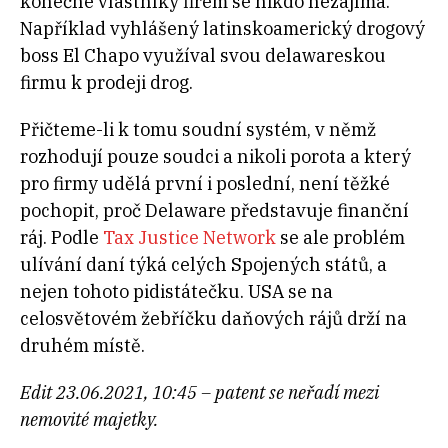
konečné vlastníky firem se nikdo nezajímá.
Například vyhlášený latinskoamerický drogový
boss El Chapo využíval svou delawareskou
firmu k prodeji drog.
Přičteme-li k tomu soudní systém, v němž
rozhodují pouze soudci a nikoli porota a který
pro firmy udělá první i poslední, není těžké
pochopit, proč Delaware představuje finanční
ráj. Podle
Tax Justice Network
se ale problém
ulívání daní týká celých Spojených států, a
nejen tohoto pidistátečku. USA se na
celosvětovém žebříčku daňových rájů drží na
druhém místě.
Edit 23.06.2021, 10:45 – patent se neřadí mezi
nemovité majetky.