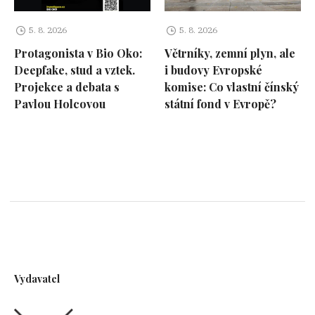
5. 8. 2026
5. 8. 2026
Protagonista v Bio Oko:
Větrníky, zemní plyn, ale
Deepfake, stud a vztek.
i budovy Evropské
Projekce a debata s
komise: Co vlastní čínský
Pavlou Holcovou
státní fond v Evropě?
Vydavatel