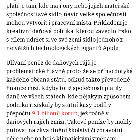
platí je tam, kde mají ony nebo jejich mateřské
společnosti své sídlo, navíc velké společnosti
mohou vytvořit i pracovní místa. Příkladem je
kreativní daňová politika, kterou zavedlo Irsko
s cílem udržet si ve své zemi sídlo jednoho z
největších technologických gigantů Apple.
Ulívání peněz do daňových rájů je
problematické hlavně proto, že se přímo dotýká
každého občana státu, odkud takto převedené
finance mizí. Kdyby totiž společnosti platily
daně ve všech státech, kde nějakým způsobem
podnikají, získaly by státní kasy podíl v
přepočtu
9,1 bilionů korun
, jež ročně v
daňových rájích zmizí. Takové peníze by mohly
putovat na zkvalitnění školství či zdravotní
péče nebo na boj s klimatickými změnami.