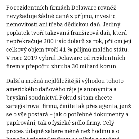
Po rezidentních firmách Delaware rovněž
nevyžaduje žádné daně z příjmu, investic,
nemovitostí ani třeba dědickou daň. Jediný
poplatek tvoří takzvaná franšízová daň, která
nepřekračuje 200 tisíc dolarů za rok, přitom její
celkový objem tvoří 41 % příjmů malého státu.
V roce 2019 vybral Delaware od rezidentních
firem v přepočtu zhruba 30 miliard korun.
Další a možná nejdůležitější výhodou tohoto
amerického daňového ráje je anonymita a
bryskní soudnictví. Pokud si tam chcete
zaregistrovat firmu, činíte tak přes agenta, jenž
se o vše postará – jak o potřebné dokumenty a
papírování, tak o fyzické sídlo firmy. Celý
proces údajně zabere méně než hodinu a o