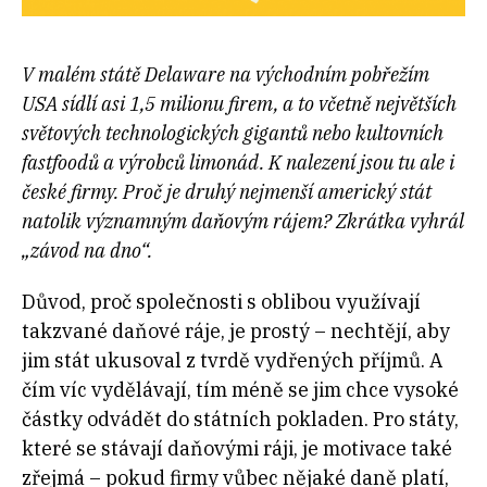
V malém státě Delaware na východním pobřežím
USA sídlí asi 1,5 milionu firem, a to včetně největších
světových technologických gigantů nebo kultovních
fastfoodů a výrobců limonád. K nalezení jsou tu ale i
české firmy. Proč je druhý nejmenší americký stát
natolik významným daňovým rájem? Zkrátka vyhrál
„závod na dno“.
Důvod, proč společnosti s oblibou využívají
takzvané daňové ráje, je prostý – nechtějí, aby
jim stát ukusoval z tvrdě vydřených příjmů. A
čím víc vydělávají, tím méně se jim chce vysoké
částky odvádět do státních pokladen. Pro státy,
které se stávají daňovými ráji, je motivace také
zřejmá – pokud firmy vůbec nějaké daně platí,