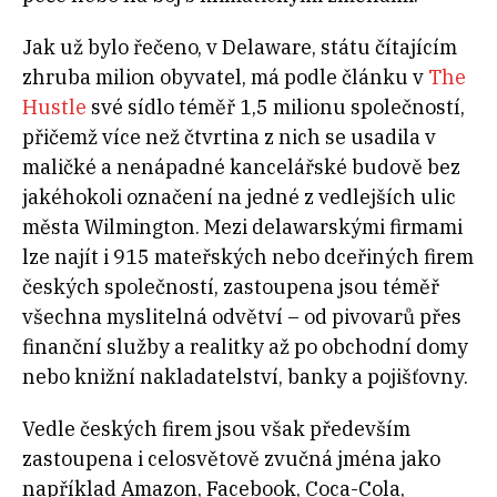
Jak už bylo řečeno, v Delaware, státu čítajícím
zhruba milion obyvatel, má podle článku v
The
Hustle
své sídlo téměř 1,5 milionu společností,
přičemž více než čtvrtina z nich se usadila v
maličké a nenápadné kancelářské budově bez
jakéhokoli označení na jedné z vedlejších ulic
města Wilmington. Mezi delawarskými firmami
lze najít i 915 mateřských nebo dceřiných firem
českých společností, zastoupena jsou téměř
všechna myslitelná odvětví – od pivovarů přes
finanční služby a realitky až po obchodní domy
nebo knižní nakladatelství, banky a pojišťovny.
Vedle českých firem jsou však především
zastoupena i celosvětově zvučná jména jako
například Amazon, Facebook, Coca-Cola,