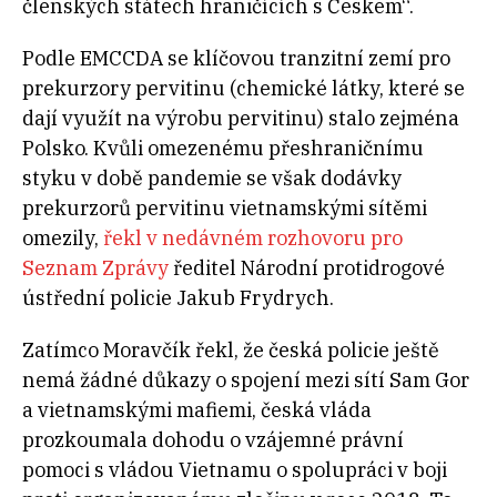
členských státech hraničících s Českem“.
Podle EMCCDA se klíčovou tranzitní zemí pro
prekurzory pervitinu (chemické látky, které se
dají využít na výrobu pervitinu) stalo zejména
Polsko. Kvůli omezenému přeshraničnímu
styku v době pandemie se však dodávky
prekurzorů pervitinu vietnamskými sítěmi
omezily,
řekl v nedávném rozhovoru pro
Seznam Zprávy
ředitel Národní protidrogové
ústřední policie Jakub Frydrych.
Zatímco Moravčík řekl, že česká policie ještě
nemá žádné důkazy o spojení mezi sítí Sam Gor
a vietnamskými mafiemi, česká vláda
prozkoumala dohodu o vzájemné právní
pomoci s vládou Vietnamu o spolupráci v boji