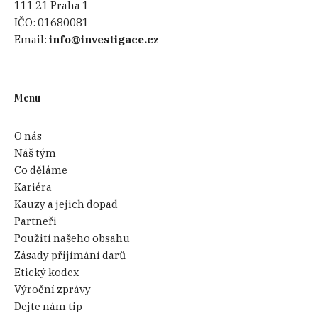
111 21 Praha 1
IČO:
01680081
Email:
info@investigace.cz
Menu
O nás
Náš tým
Co děláme
Kariéra
Kauzy a jejich dopad
Partneři
Použití našeho obsahu
Zásady přijímání darů
Etický kodex
Výroční zprávy
Dejte nám tip