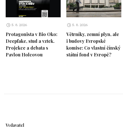
5. 8. 2026
5. 8. 2026
Protagonista v Bio Oko:
Větrníky, zemní plyn, ale
Deepfake, stud a vztek.
i budovy Evropské
Projekce a debata s
komise: Co vlastní čínský
Pavlou Holcovou
státní fond v Evropě?
Vydavatel