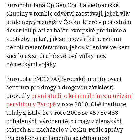
Europolu Jana Op Gen Oortha vietnamské
skupiny v tomhle odvětví zaostávají, jejich vliv
je ale nejvýraznější v Česku, které v posledním
desetiletí platí za baštu evropské produkce a
spotřeby „pika“, jak se lidově říká pervitinu
neboli metamfetaminu, jehož šíření ve velkém
začalo už za druhé světové války mezi
německými vojáky.
Europol a EMCDDA (Evropské monitorovací
centrum pro drogy a drogovou závislost)
provedly
první studii o kriminálním zneužívání
pervitinu v Evropě
v roce 2010. Obě instituce
tehdy zjistily, že v roce 2008 se 457 ze 483
odhalených výroben této drogy v členských
státech EU nacházelo v Česku. Podle zprávy
Evropského parlamentu se přítomnost