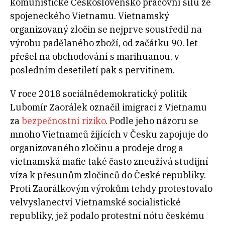
komunistické Československo pracovní sílu ze
spojeneckého Vietnamu. Vietnamský
organizovaný zločin se nejprve soustředil na
výrobu padělaného zboží, od začátku 90. let
přešel na obchodování s marihuanou, v
posledním desetiletí pak s pervitinem.
V roce 2018 sociálnědemokratický politik
Lubomír Zaorálek
označil imigraci z Vietnamu
za
bezpečnostní riziko
. Podle jeho názoru se
mnoho Vietnamců žijících v Česku zapojuje do
organizovaného zločinu a prodeje drog a
vietnamská mafie také často zneužívá studijní
víza k přesunům zločinců do České republiky.
Proti Zaorálkovým výrokům tehdy protestovalo
velvyslanectví Vietnamské socialistické
republiky, jež podalo protestní nótu českému