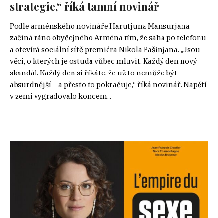
strategie,“ říká tamní novinář
Podle arménského novináře Harutjuna Mansurjana
začíná ráno obyčejného Arména tím, že sahá po telefonu
a otevírá sociální sítě premiéra Nikola Pašinjana. „Jsou
věci, o kterých je ostuda vůbec mluvit. Každý den nový
skandál. Každý den si říkáte, že už to nemůže být
absurdnější – a přesto to pokračuje,“ říká novinář. Napětí
v zemi vygradovalo koncem...