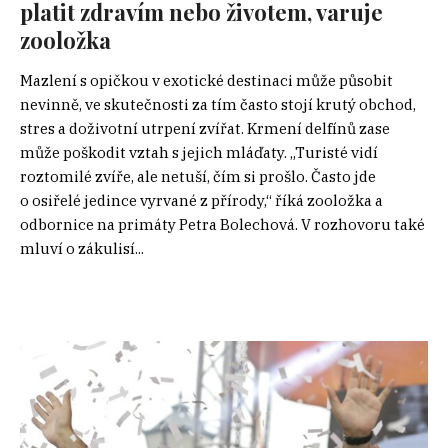
platit zdravím nebo životem, varuje
zooložka
Mazlení s opičkou v exotické destinaci může působit
nevinně, ve skutečnosti za tím často stojí krutý obchod,
stres a doživotní utrpení zvířat. Krmení delfínů zase
může poškodit vztah s jejich mláďaty. „Turisté vidí
roztomilé zvíře, ale netuší, čím si prošlo. Často jde
o osiřelé jedince vyrvané z přírody,“ říká zooložka a
odbornice na primáty Petra Bolechová. V rozhovoru také
mluví o zákulisí...