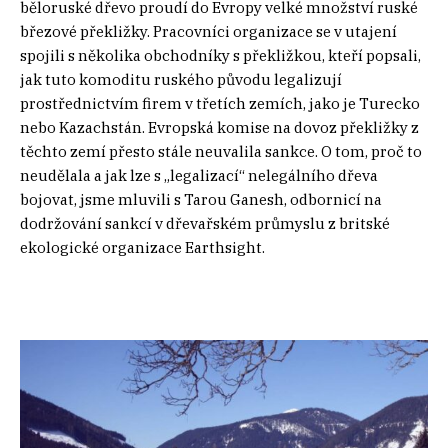
běloruské dřevo proudí do Evropy velké množství ruské
březové překližky. Pracovníci organizace se v utajení
spojili s několika obchodníky s překližkou, kteří popsali,
jak tuto komoditu ruského původu legalizují
prostřednictvím firem v třetích zemích, jako je Turecko
nebo Kazachstán. Evropská komise na dovoz překližky z
těchto zemí přesto stále neuvalila sankce. O tom, proč to
neudělala a jak lze s „legalizací“ nelegálního dřeva
bojovat, jsme mluvili s Tarou Ganesh, odbornicí na
dodržování sankcí v dřevařském průmyslu z britské
ekologické organizace Earthsight.