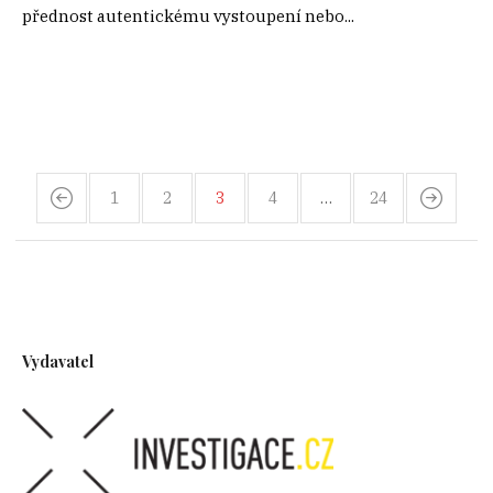
přednost autentickému vystoupení nebo...
1
2
3
4
…
24
Vydavatel