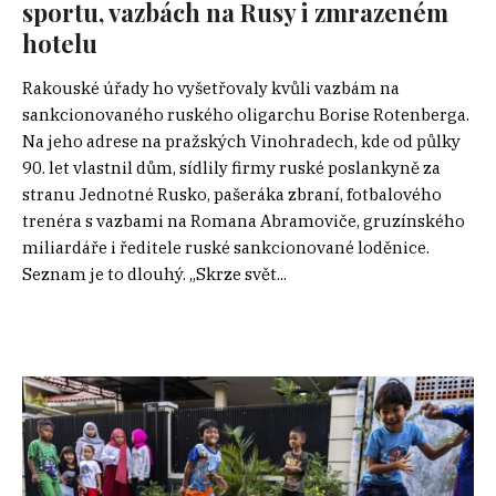
sportu, vazbách na Rusy i zmrazeném
hotelu
Rakouské úřady ho vyšetřovaly kvůli vazbám na
sankcionovaného ruského oligarchu Borise Rotenberga.
Na jeho adrese na pražských Vinohradech, kde od půlky
90. let vlastnil dům, sídlily firmy ruské poslankyně za
stranu Jednotné Rusko, pašeráka zbraní, fotbalového
trenéra s vazbami na Romana Abramoviče, gruzínského
miliardáře i ředitele ruské sankcionované loděnice.
Seznam je to dlouhý. „Skrze svět...