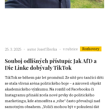
Rozhovory
v rubrice
25. 3. 2025
autor
Josef Šlerka
Souboj odlišných přístupů: Jak AfD a
Die Linke dobývaly TikTok
TikTok se během pár let proměnil. Ze sítě pro tančící děti
se stala vlivná aréna politického boje – a zároveň objekt
akademického výzkumu. Na rozdíl od Facebooku či
Instagramu přináší zcela nové prvky do politického
marketingu, kde atmosféra a „vibe“ často převažují nad
samotným obsahem. „Voliči mohou být v pokušení dát