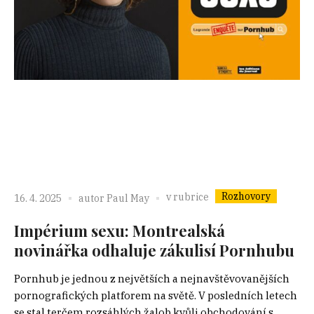
Rozhovory
v rubrice
16. 4. 2025
autor
Paul May
Impérium sexu: Montrealská
novinářka odhaluje zákulisí Pornhubu
Pornhub je jednou z největších a nejnavštěvovanějších
pornografických platforem na světě. V posledních letech
se stal terčem rozsáhlých žalob kvůli obchodování s