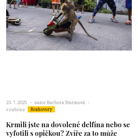
23. 7. 2025
autor
Barbora Šturmová
Rozhovory
v rubrice
Krmili jste na dovolené delfína nebo se
vyfotili s opičkou? Zvíře za to může