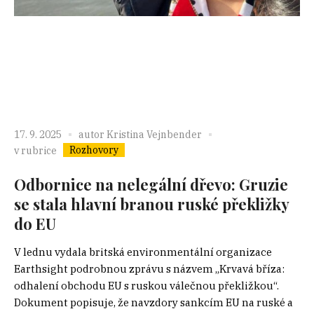
17. 9. 2025
autor
Kristina Vejnbender
Rozhovory
v rubrice
Odbornice na nelegální dřevo: Gruzie
se stala hlavní branou ruské překližky
do EU
V lednu vydala britská environmentální organizace
Earthsight podrobnou zprávu s názvem „Krvavá bříza:
odhalení obchodu EU s ruskou válečnou překližkou“.
Dokument popisuje, že navzdory sankcím EU na ruské a