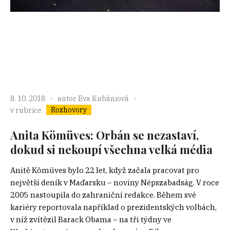
8. 10. 2018
autor
Eva Kubániová
Rozhovory
v rubrice
Anita Kömüves: Orbán se nezastaví,
dokud si nekoupí všechna velká média
Anitě Kömüves bylo 22 let, když začala pracovat pro
největší deník v Maďarsku – noviny Népszabadság. V roce
2005 nastoupila do zahraniční redakce. Během své
kariéry reportovala například o prezidentských volbách,
v níž zvítězil Barack Obama – na tři týdny ve