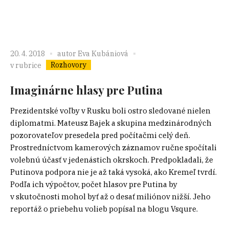
20. 4. 2018
autor
Eva Kubániová
Rozhovory
v rubrice
Imaginárne hlasy pre Putina
Prezidentské voľby v Rusku boli ostro sledované nielen
diplomatmi. Mateusz Bajek a skupina medzinárodných
pozorovateľov presedela pred počítačmi celý deň.
Prostredníctvom kamerových záznamov ručne spočítali
volebnú účasť v jedenástich okrskoch. Predpokladali, že
Putinova podpora nie je až taká vysoká, ako Kremeľ tvrdí.
Podľa ich výpočtov, počet hlasov pre Putina by
v skutočnosti mohol byť až o desať miliónov nižší. Jeho
reportáž o priebehu volieb popísal na blogu Vsqure.