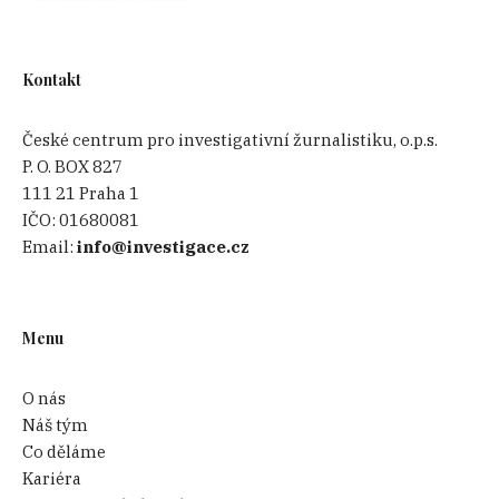
Kontakt
České centrum pro investigativní žurnalistiku, o.p.s.
P. O. BOX 827
111 21 Praha 1
IČO:
01680081
Email:
info@investigace.cz
Menu
O nás
Náš tým
Co děláme
Kariéra