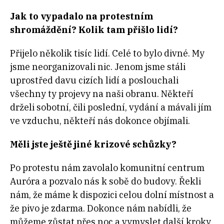
Jak to vypadalo na protestním
shromáždění? Kolik tam přišlo lidí?
Přijelo několik tisíc lidí. Celé to bylo divné. My
jsme neorganizovali nic. Jenom jsme stáli
uprostřed davu cizích lidí a poslouchali
všechny ty projevy na naši obranu. Někteří
drželi sobotní, čili poslední, vydání a mávali jím
ve vzduchu, někteří nás dokonce objímali.
Měli jste ještě jiné krizové schůzky?
Po protestu nám zavolalo komunitní centrum
Auróra a pozvalo nás k sobě do budovy. Řekli
nám, že máme k dispozici celou dolní místnost a
že pivo je zdarma. Dokonce nám nabídli, že
můžeme zůstat přes noc a vymyslet další kroky.