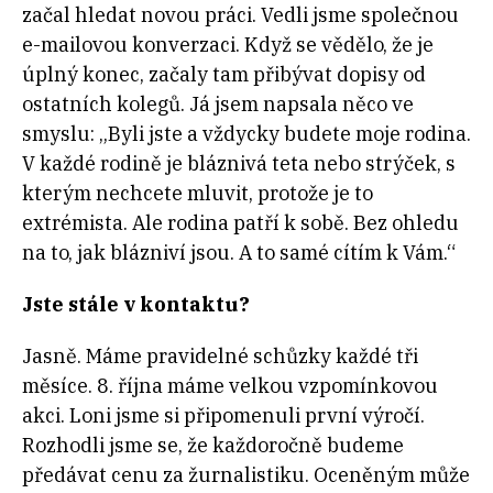
začal hledat novou práci. Vedli jsme společnou
e-mailovou konverzaci. Když se vědělo, že je
úplný konec, začaly tam přibývat dopisy od
ostatních kolegů. Já jsem napsala něco ve
smyslu: „Byli jste a vždycky budete moje rodina.
V každé rodině je bláznivá teta nebo strýček, s
kterým nechcete mluvit, protože je to
extrémista. Ale rodina patří k sobě. Bez ohledu
na to, jak blázniví jsou. A to samé cítím k Vám.“
Jste stále v kontaktu?
Jasně. Máme pravidelné schůzky každé tři
měsíce. 8. října máme velkou vzpomínkovou
akci. Loni jsme si připomenuli první výročí.
Rozhodli jsme se, že každoročně budeme
předávat cenu za žurnalistiku. Oceněným může