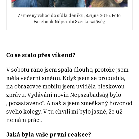
Zamčený vchod do sídla deníku, 8.října 2016. Foto:
Facebook Népszabi Szerkesztőség
Co se stalo přes víkend?
V sobotu ráno jsem spala dlouho, protože jsem
měla večerní směnu. Když jsem se probudila,
na obrazovce mobilu jsem uviděla bleskovou
zprávu: Vydávání novin Népszabadság bylo
„pozastaveno“. A našla jsem zmeškaný hovor od
svého kolegy. V tu chvíli mi bylo jasné, že už
nemám práci.
Jaká byla vaše první reakce?