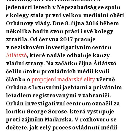
jedenácti letech v Népszabadság se spolu
s kolegy stala první velkou mediální obětí
Orbánovy vlády. Dne 8. října 2016 během
několika hodin svou práci i své kolegy
ztratila. Od června 2017 pracuje
v neziskovém investigativním centru
Átlátszó
, které nadále odhaluje kauzy
vládní strany. Na začátku října Átlátszó
čelilo útoku provládních médií kvůli
článku o
propojení maďarské elity
včetně
Orbána s luxusními jachtami a privátním
letadlem registrovanými v zahraničí.
Orbán investigativní centrum označil za
loutku George Sorose, která vystupuje
proti zájmům Maďarska. V rozhovoru se
dočtete, jak celý proces ovládnutí médií