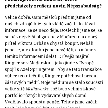
předcházely zrušení novin Népszabadság?
Velice dobře. Osm měsíců předtím jsme od
našich zdrojů blízkých vládě začali dostávat
informace, že se něco děje. Doslechli jsme se, že
se nás největší oligarcha v Maďarsku a dobrý
přítel Viktora Orbána chystá koupit. Nebáli
jsme se, ale dlouho jsme nevěděli, co máme s
těmito informacemi dělat. Dřívější majitel
Ringier se v Maďarsku – jako jinde v Evropě –
spojil s Axel Springerem. Aby se tato transakce
vůbec uskutečnila, Ringier potřeboval prodat
část svých médií. Moje médium se stalo součástí
velké sítě
Mediaworks
, což bylo velmi ziskové
portfolio různých vydavatelských domů.
Vydělávalo spoustu peněz. Tehdy jsme začali