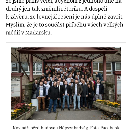
že jsme příliš velcí, abychom z jednoho dne na
druhý jen tak změnili rétoriku. A dospěli
k závěru, že levnější řešení je nás úplně zavřít.
Myslím, že je to součást příběhu všech velkých
médií v Maďarsku.
Novináři před budovou Népszabadság. Foto: Facebook