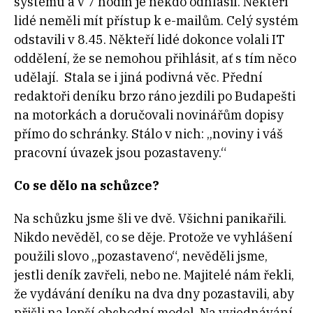
systému a v 7 hodin je někdo odhlásil. Někteří
lidé neměli mít přístup k e-mailům. Celý systém
odstavili v 8.45. Někteří lidé dokonce volali IT
oddělení, že se nemohou přihlásit, ať s tím něco
udělají. Stala se i jiná podivná věc. Přední
redaktoři deníku brzo ráno jezdili po Budapešti
na motorkách a doručovali novinářům dopisy
přímo do schránky. Stálo v nich: „noviny i váš
pracovní úvazek jsou pozastaveny.“
Co se dělo na schůzce?
Na schůzku jsme šli ve dvě. Všichni panikařili.
Nikdo nevěděl, co se děje. Protože ve vyhlášení
použili slovo „pozastaveno“, nevěděli jsme,
jestli deník zavřeli, nebo ne. Majitelé nám řekli,
že vydávání deníku na dva dny pozastavili, aby
přišli na lepší obchodní model. Na vyjednávání