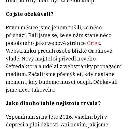
tušit, kdo by mohl být za celou koupí.
Co jste očekávali?
První měsíce jsme jenom tušili, že něco
přichází. Báli jsme se, že se nám stane něco
podobného, ​​jako webové stránce
Origo
.
Webstránku předali osobě blízké Orbánově
vládě. Nový majitel si přivedl nového
šéfredaktora a udělal z webstránky propagační
médium. Začali jsme přemýšlet, kdy nastane
moment, kdy budeme muset odejít. Očekávali
jsme něco takového.
Jako dlouho tahle nejistota trvala?
Vzpomínám si na léto 2016. Všichni byli v
depresi a plni úzkosti. Ani nevím, jak jsme