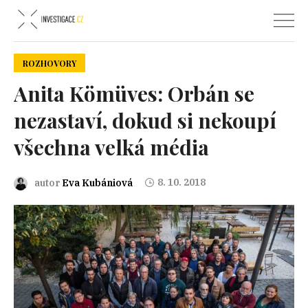
ROZHOVORY
Anita Kömüves: Orbán se
nezastaví, dokud si nekoupí
všechna velká média
8. 10. 2018
autor
Eva Kubániová