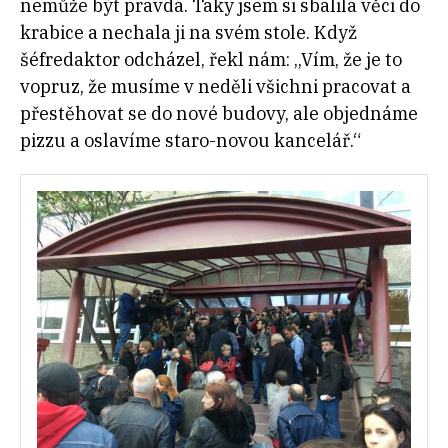
nemůže být pravda. Taky jsem si sbalila věci do
krabice a nechala ji na svém stole. Když
šéfredaktor odcházel, řekl nám: „Vím, že je to
vopruz, že musíme v neděli všichni pracovat a
přestěhovat se do nové budovy, ale objednáme
pizzu a oslavíme staro-novou kancelář.“