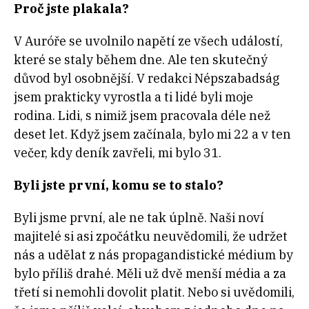
Proč jste plakala?
V Auróře se uvolnilo napětí ze všech událostí,
které se staly během dne. Ale ten skutečný
důvod byl osobnější. V redakci Népszabadság
jsem prakticky vyrostla a ti lidé byli moje
rodina. Lidi, s nimiž jsem pracovala déle než
deset let. Když jsem začínala, bylo mi 22 a v ten
večer, kdy deník zavřeli, mi bylo 31.
Byli jste první, komu se to stalo?
Byli jsme první, ale ne tak úplně. Naši noví
majitelé si asi zpočátku neuvědomili, že udržet
nás a udělat z nás propagandistické médium by
bylo příliš drahé. Měli už dvě menší média a za
třetí si nemohli dovolit platit. Nebo si uvědomili,