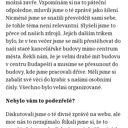
možná zavře. Vzpomínám si na to páteční
odpoledne, mluvili jsme o té zprávě jako šílení.
Nicméně jsme se snažili přesvědčit sami sebe,
že tohle téma není relevantní. Slyšeli jsme to
přece od našich zdrojů. Jejich dalším trikem
bylo, že v ten večer jsme se měli přestěhovat do
naší staré kancelářské budovy mimo centrum
města. Řekli nám, že je velmi drahé mít budovu
v centru Budapešti a musíme se přesunout do
budovy, kde jsme pracovali dříve. Měli jsme si
zabalit své věci do krabic s našimi osobními
čísly. Všechno bylo velmi organizované.
Nebylo vám to podezřelé?
Diskutovali jsme o té divné zprávě na webu, ale
moc nás to nezajímalo. Říkali jsme si, že to