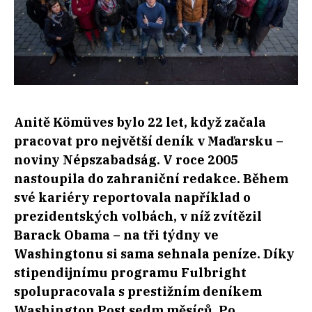
Anitě Kömüves bylo 22 let, když začala
pracovat pro největší deník v Maďarsku –
noviny Népszabadság. V roce 2005
nastoupila do zahraniční redakce. Během
své kariéry reportovala například o
prezidentských volbách, v níž zvítězil
Barack Obama – na tři týdny ve
Washingtonu si sama sehnala peníze. Díky
stipendijnímu programu Fulbright
spolupracovala s prestižním deníkem
Washington Post sedm měsíců. Po