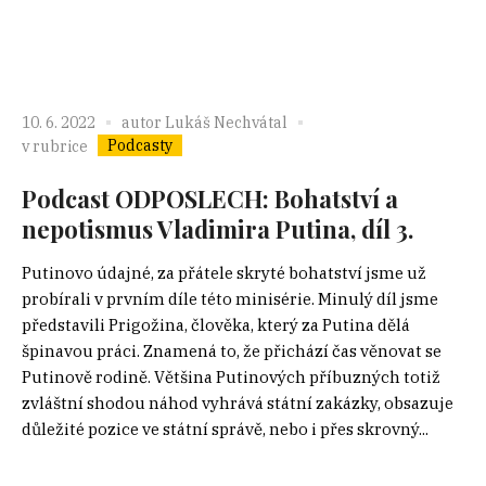
10. 6. 2022
autor
Lukáš Nechvátal
Podcasty
v rubrice
Podcast ODPOSLECH: Bohatství a
nepotismus Vladimira Putina, díl 3.
Putinovo údajné, za přátele skryté bohatství jsme už
probírali v prvním díle této minisérie. Minulý díl jsme
představili Prigožina, člověka, který za Putina dělá
špinavou práci. Znamená to, že přichází čas věnovat se
Putinově rodině. Většina Putinových příbuzných totiž
zvláštní shodou náhod vyhrává státní zakázky, obsazuje
důležité pozice ve státní správě, nebo i přes skrovný...