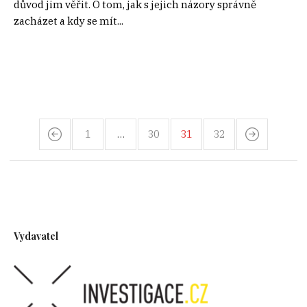
důvod jim věřit. O tom, jak s jejich názory správně
zacházet a kdy se mít...
1
…
30
31
32
Vydavatel