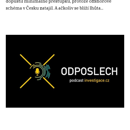
dopustil minimálně přestupku, protože offshorové
schéma v Česku zatajil. A ačkoliv se blíží lhůta...