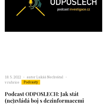
18. 5. 2022
autor
Lukáš Nechvátal
Podcasty
v rubrice
Podcast ODPOSLECH: Jak stát
(ne)zvládá boj s dezinformacemi