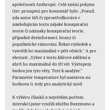
společnosti Anthropic. Celé znění pokynu
(tzv. promptu) pro komentář bylo: „Posuď,
zda autor šíří či zprostředkovává v
následujícím textu nějaké konspirační
teorie či náznaky konspirační teorie,
případně dezinformací, hoaxy či
populistické rámování. Řekni výsledek a
vysvětli ho maximálně v pěti větách.“ A pro
shrnutí: „Vyber z textu klíčové sdělení a
shrň ho maximálně do tří vět. Výstupem
budou jen tyto věty. Text k analýze.“
Parameter temperature byl nastaven na
hodnotu 0, tedy pro analytický mód.
K výběru článků s největším počtem
interakcí jsme využili službu Buzzsumo a