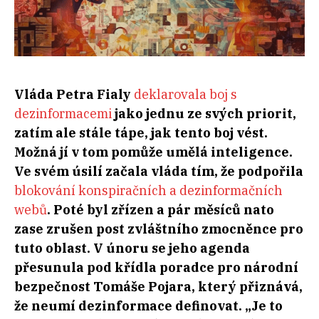
Vláda Petra Fialy
deklarovala boj s
dezinformacemi
jako jednu ze svých priorit,
zatím ale stále tápe, jak tento boj vést.
Možná jí v tom pomůže umělá inteligence.
Ve svém úsilí začala vláda tím, že podpořila
blokování konspiračních a dezinformačních
webů
. Poté byl zřízen a pár měsíců nato
zase zrušen post zvláštního zmocněnce pro
tuto oblast. V únoru se jeho agenda
přesunula pod křídla poradce pro národní
bezpečnost Tomáše Pojara, který přiznává,
že neumí dezinformace definovat. „Je to