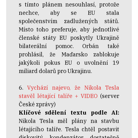
s tímto plánem nesouhlasí, protože
nechce, aby se EU stala
společenstvím zadlužených států.
Místo toho preferuje, aby jednotlivé
členské státy EU poskytly Ukrajině
bilaterální pomoc. Orbán také
prohlásil, že Maďarsko zablokuje
jakýkoli pokus EU o uvolnění 19
miliard dolarů pro Ukrajinu.
6.
Vychází najevo, že Nikola Tesla
stavěl létající talíře + VIDEO
(server
České zprávy)
Klíčové sdělení textu podle AI:
Nikola Tesla měl plány na stavbu
létajícího talíře. Tesla chtěl postavit
diskovitý kondenzátor dostatečně