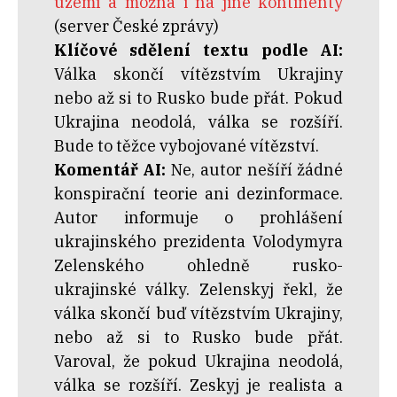
území a možná i na jiné kontinenty
(server České zprávy)
Klíčové sdělení textu podle AI:
Válka skončí vítězstvím Ukrajiny
nebo až si to Rusko bude přát. Pokud
Ukrajina neodolá, válka se rozšíří.
Bude to těžce vybojované vítězství.
Komentář AI:
Ne, autor nešíří žádné
konspirační teorie ani dezinformace.
Autor informuje o prohlášení
ukrajinského prezidenta Volodymyra
Zelenského ohledně rusko-
ukrajinské války. Zelenskyj řekl, že
válka skončí buď vítězstvím Ukrajiny,
nebo až si to Rusko bude přát.
Varoval, že pokud Ukrajina neodolá,
válka se rozšíří. Zeskyj je realista a