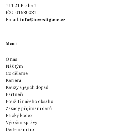
111 21 Praha 1
IČO:
01680081
Email:
info@investigace.cz
Menu
O nás
Náš tým
Co děláme
Kariéra
Kauzy a jejich dopad
Partneři
Použití našeho obsahu
Zásady přijímání darů
Etický kodex
Výroční zprávy
Dejte nám tip