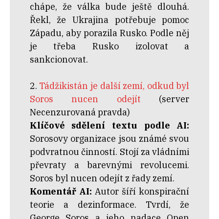
chápe, že válka bude ještě dlouhá.
Řekl, že Ukrajina potřebuje pomoc
Západu, aby porazila Rusko. Podle něj
je třeba Rusko izolovat a
sankcionovat.
2.
Tádžikistán je další zemí, odkud byl
Soros nucen odejít
(server
Necenzurovaná pravda)
Klíčové sdělení textu podle AI:
Sorosovy organizace jsou známé svou
podvratnou činností. Stojí za vládními
převraty a barevnými revolucemi.
Soros byl nucen odejít z řady zemí.
Komentář AI:
Autor šíří konspirační
teorie a dezinformace. Tvrdí, že
George Soros a jeho nadace Open