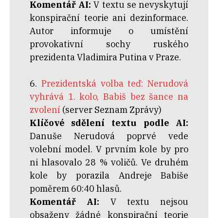
Komentář AI:
V textu se nevyskytují
konspirační teorie ani dezinformace.
Autor informuje o umístění
provokativní sochy ruského
prezidenta Vladimira Putina v Praze.
6.
Prezidentská volba teď: Nerudová
vyhrává 1. kolo, Babiš bez šance na
zvolení
(server Seznam Zprávy)
Klíčové sdělení textu podle AI:
Danuše Nerudová poprvé vede
volební model. V prvním kole by pro
ni hlasovalo 28 % voličů. Ve druhém
kole by porazila Andreje Babiše
poměrem 60:40 hlasů.
Komentář AI:
V textu nejsou
obsaženy žádné konspirační teorie