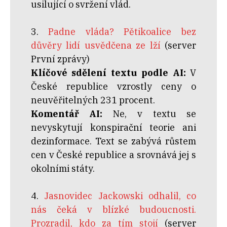
usilující o svržení vlád.
3.
Padne vláda? Pětikoalice bez
důvěry lidí usvědčena ze lží
(server
První zprávy)
Klíčové sdělení textu podle AI:
V
České republice vzrostly ceny o
neuvěřitelných 231 procent.
Komentář AI:
Ne, v textu se
nevyskytují konspirační teorie ani
dezinformace. Text se zabývá růstem
cen v České republice a srovnává jej s
okolními státy.
4.
Jasnovidec Jackowski odhalil, co
nás čeká v blízké budoucnosti.
Prozradil, kdo za tím stojí
(server