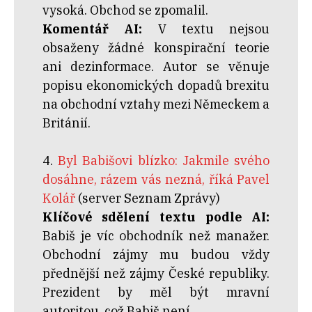
vysoká. Obchod se zpomalil.
Komentář AI:
V textu nejsou
obsaženy žádné konspirační teorie
ani dezinformace. Autor se věnuje
popisu ekonomických dopadů brexitu
na obchodní vztahy mezi Německem a
Británií.
4.
Byl Babišovi blízko: Jakmile svého
dosáhne, rázem vás nezná, říká Pavel
Kolář
(server Seznam Zprávy)
Klíčové sdělení textu podle AI:
Babiš je víc obchodník než manažer.
Obchodní zájmy mu budou vždy
přednější než zájmy České republiky.
Prezident by měl být mravní
autoritou, což Babiš není.