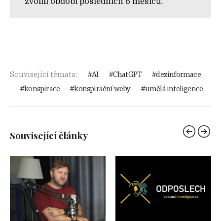
zvolili období posledních 6 měsíců.
Související témata:
AI
ChatGPT
dezinformace
konspirace
konspirační weby
umělá inteligence
Související články