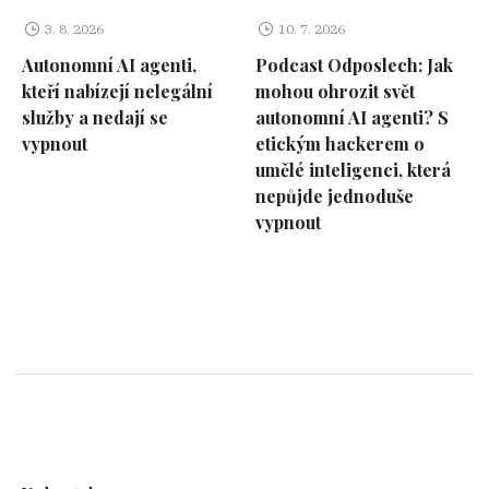
3. 8. 2026
10. 7. 2026
Autonomní AI agenti,
Podcast Odposlech: Jak
kteří nabízejí nelegální
mohou ohrozit svět
služby a nedají se
autonomní AI agenti? S
vypnout
etickým hackerem o
umělé inteligenci, která
nepůjde jednoduše
vypnout