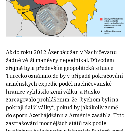
Až do roku 2012 Ázerbájdžán v Nachičevanu
žádné větší manévry nepodnikal. Důvodem
zřejmě byla především geopolitická situace.
Turecko oznámilo, že by v případě pokračování
arménských expedic podél nachičevanské
hranice vyhlásilo zemi válku, a Rusko
zareagovalo prohlášením, že „bychom byli na
pokraji další války“, pokud by jakákoliv země
do sporu Ázerbájdžánu a Arménie zasáhla. Toto
zastrašování mocnějších států tak podle