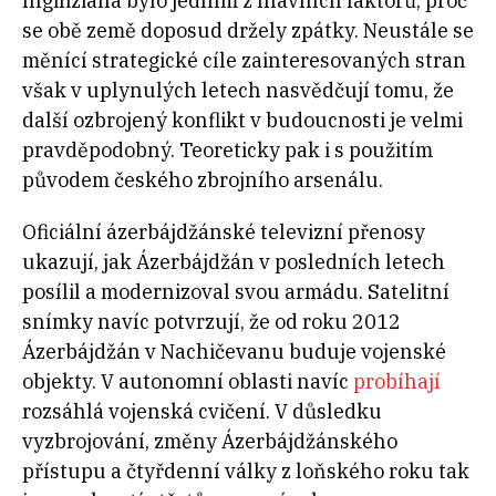
Ingiliziana bylo jedním z hlavních faktorů, proč
se obě země doposud držely zpátky. Neustále se
měnící strategické cíle zainteresovaných stran
však v uplynulých letech nasvědčují tomu, že
další ozbrojený konflikt v budoucnosti je velmi
pravděpodobný. Teoreticky pak i s použitím
původem českého zbrojního arsenálu.
Oficiální ázerbájdžánské televizní přenosy
ukazují, jak Ázerbájdžán v posledních letech
posílil a modernizoval svou armádu. Satelitní
snímky navíc potvrzují, že od roku 2012
Ázerbájdžán v Nachičevanu buduje vojenské
objekty. V autonomní oblasti navíc
probíhají
rozsáhlá vojenská cvičení. V důsledku
vyzbrojování, změny Ázerbájdžánského
přístupu a čtyřdenní války z loňského roku tak