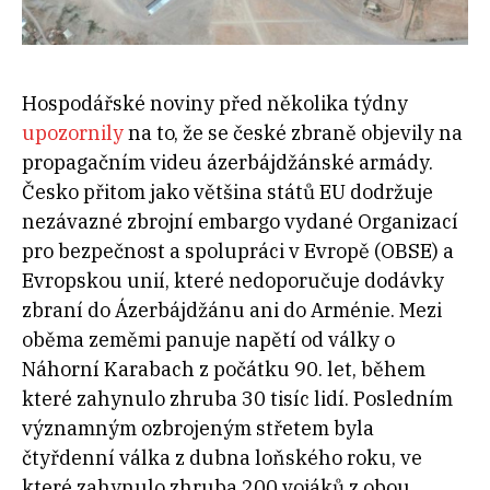
Hospodářské noviny před několika týdny
upozornily
na to, že se české zbraně objevily na
propagačním videu ázerbájdžánské armády.
Česko přitom jako většina států EU dodržuje
nezávazné zbrojní embargo vydané Organizací
pro bezpečnost a spolupráci v Evropě (OBSE) a
Evropskou unií, které nedoporučuje dodávky
zbraní do Ázerbájdžánu ani do Arménie. Mezi
oběma zeměmi panuje napětí od války o
Náhorní Karabach z počátku 90. let, během
které zahynulo zhruba 30 tisíc lidí. Posledním
významným ozbrojeným střetem byla
čtyřdenní válka z dubna loňského roku, ve
které zahynulo zhruba 200 vojáků z obou