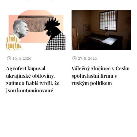
16. 6. 2026
27. 5. 2026
Agrofert kupoval
Válečný zločinec v Česku
ukrajinské obiloviny,
spoluvlastní firmu s
zatímco Babiš tvrdil, že
ruským politikem
jsou kontaminované