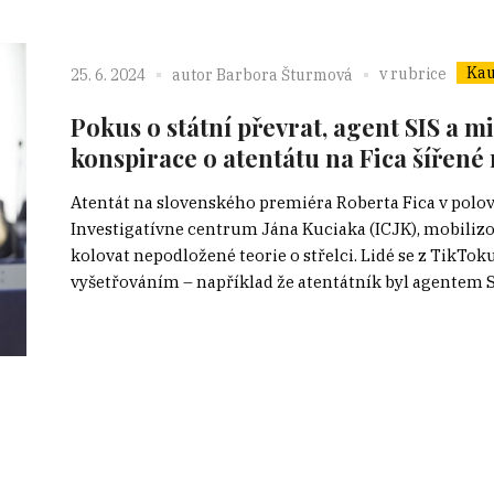
Kau
v rubrice
25. 6. 2024
autor
Barbora Šturmová
Pokus o státní převrat, agent SIS a mi
konspirace o atentátu na Fica šířené
Atentát na slovenského premiéra Roberta Fica v polov
Investigatívne centrum Jána Kuciaka (ICJK), mobilizo
kolovat nepodložené teorie o střelci. Lidé se z TikTok
vyšetřováním – například že atentátník byl agentem Slo