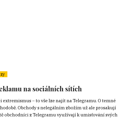
zy
eklamu na sociálních sítích
či extremismus – to vše lze najít na Telegramu. O temné
louhodobě. Obchody s nelegálním zbožím už ale prosakují
sítě obchodníci z Telegramu využívají k umisťování svých