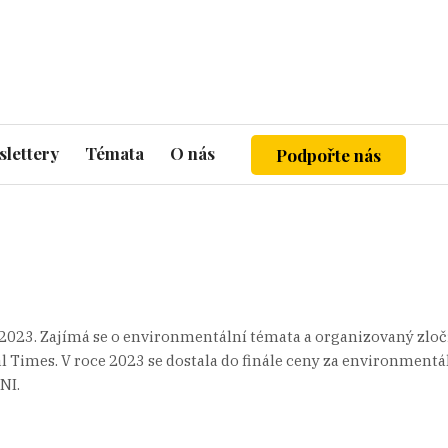
lettery
Témata
O nás
Podpořte nás
e 2023. Zajímá se o environmentální témata a organizovaný zloč
l Times. V roce 2023 se dostala do finále ceny za environmentá
NI.