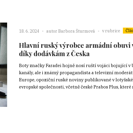
Člá
v rubrice
18. 6. 2024
autor
Barbora Šturmová
Hlavní ruský výrobce armádní obuvi v
díky dodávkám z Česka
Boty značky Faradei hojně nosí ruští vojáci bojující
kanály, ale i známý propagandista a televizní moderáto
Europe, opoziční ruské noviny publikované v lotyšské 
evropské společnosti, včetně české Prabos Plus, které r