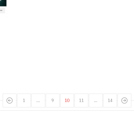
1
…
9
10
11
…
14