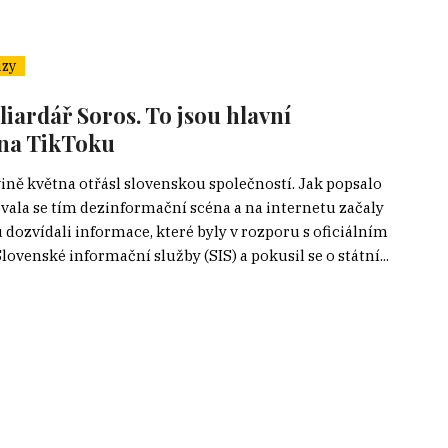
zy
liardář Soros. To jsou hlavní
 na TikToku
ině května otřásl slovenskou společností. Jak popsalo
vala se tím dezinformační scéna a na internetu začaly
u dozvídali informace, které byly v rozporu s oficiálním
venské informační služby (SIS) a pokusil se o státní...