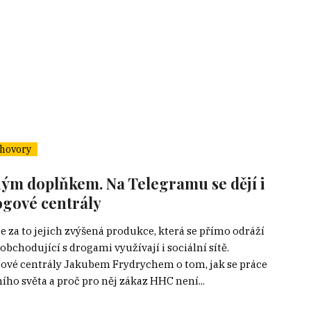
hovory
uhým doplňkem. Na Telegramu se dějí i
rogové centrály
e za to jejich zvýšená produkce, která se přímo odráží
bchodující s drogami využívají i sociální sítě.
ogové centrály Jakubem Frydrychem o tom, jak se práce
ho světa a proč pro něj zákaz HHC není...