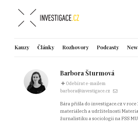
Kauzy
Články
Rozhovory
Podcasty
News
Barbora Šturmová
Odebírat e-mailem
barbora@investigace.cz
Bára přišla do investigace.cz v roc
materiálech a udržitelnosti Materia
žurnalistiku a sociologii na FSS MU