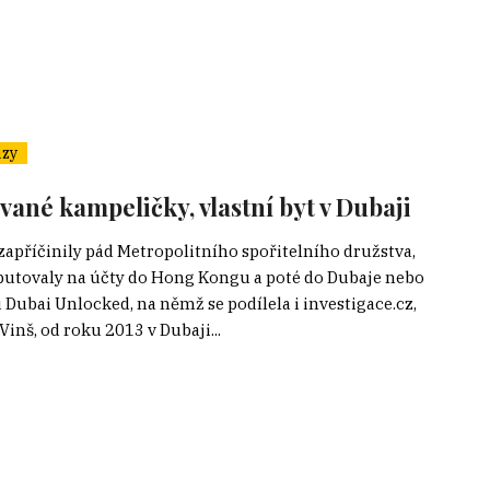
zy
vané kampeličky, vlastní byt v Dubaji
apříčinily pád Metropolitního spořitelního družstva,
 putovaly na účty do Hong Kongu a poté do Dubaje nebo
Dubai Unlocked, na němž se podílela i investigace.cz,
nš, od roku 2013 v Dubaji...