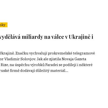
nky
ydělává miliardy na válce v Ukrajině i
 v Ukrajině. Značku vychvalují prokremelské telegramové
r Vladimir Solovjov. Jak ale zjistila Novaja Gazeta
Rize, na úspěchu výrobků Faradei se podílejí i některé
uské firmě dodávají důležitý materiál....