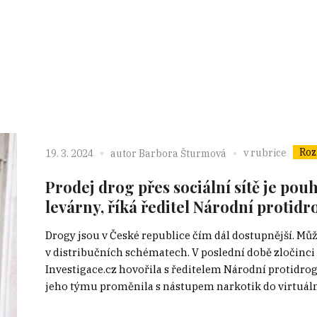
Roz
v rubrice
19. 3. 2024
autor
Barbora Šturmová
Prodej drog přes sociální sítě je po
levárny, říká ředitel Národní protid
Drogy jsou v České republice čím dál dostupnější. Můž
v distribučních schématech. V poslední době zločinci o
Investigace.cz hovořila s ředitelem Národní protidr
jeho týmu proměnila s nástupem narkotik do virtuální