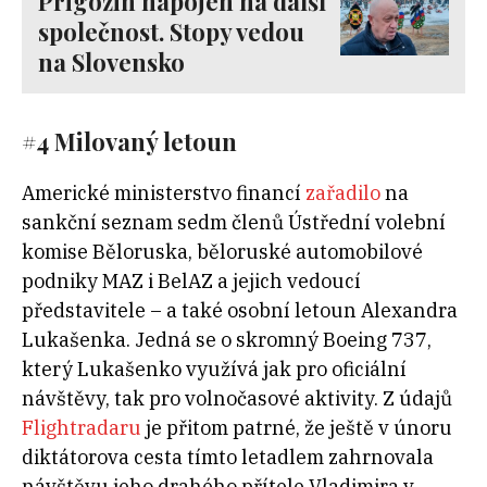
Prigožin napojen na další
společnost. Stopy vedou
na Slovensko
#4 Milovaný letoun
Americké ministerstvo financí
zařadilo
na
sankční seznam sedm členů Ústřední volební
komise Běloruska, běloruské automobilové
podniky MAZ i BelAZ a jejich vedoucí
představitele – a také osobní letoun Alexandra
Lukašenka. Jedná se o skromný Boeing 737,
který Lukašenko využívá jak pro oficiální
návštěvy, tak pro volnočasové aktivity. Z údajů
Flightradaru
je přitom patrné, že ještě v únoru
diktátorova cesta tímto letadlem zahrnovala
návštěvu jeho drahého přítele Vladimira v