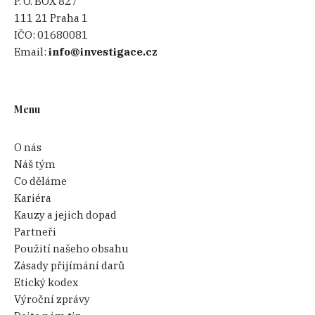
P. O. BOX 827
111 21 Praha 1
IČO:
01680081
Email:
info@investigace.cz
Menu
O nás
Náš tým
Co děláme
Kariéra
Kauzy a jejich dopad
Partneři
Použití našeho obsahu
Zásady přijímání darů
Etický kodex
Výroční zprávy