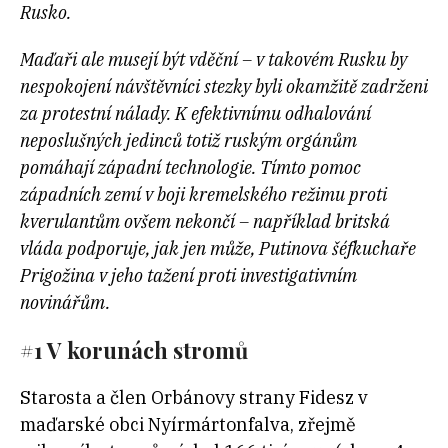
Rusko.
Maďaři ale musejí být vděční – v takovém Rusku by
nespokojení návštěvníci stezky byli okamžitě zadrženi
za protestní nálady. K efektivnímu odhalování
neposlušných jedinců totiž ruským orgánům
pomáhají západní technologie. Tímto pomoc
západních zemí v boji kremelského režimu proti
kverulantům ovšem nekončí – například britská
vláda podporuje, jak jen může, Putinova šéfkuchaře
Prigožina v jeho tažení proti investigativním
novinářům.
#1 V korunách stromů
Starosta a člen Orbánovy strany Fidesz
v
maďarské obci Nyírmártonfalva, zřejmě