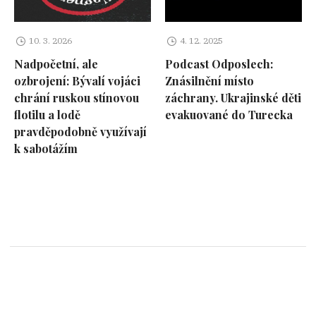
10. 3. 2026
4. 12. 2025
Nadpočetní, ale
Podcast Odposlech:
ozbrojení: Bývalí vojáci
Znásilnění místo
chrání ruskou stínovou
záchrany. Ukrajinské děti
flotilu a lodě
evakuované do Turecka
pravděpodobně využívají
k sabotážím