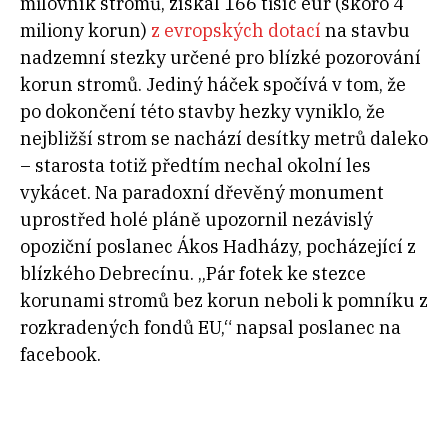
milovník stromů, získal 166 tisíc eur (skoro 4
miliony korun)
z evropských dotací
na stavbu
nadzemní stezky určené pro blízké pozorování
korun stromů. Jediný háček spočívá v tom, že
po dokončení této stavby hezky vyniklo, že
nejbližší strom se nachází desítky metrů daleko
– starosta totiž předtím nechal okolní les
vykácet. Na paradoxní dřevěný monument
uprostřed holé pláně upozornil nezávislý
opoziční poslanec Ákos Hadházy, pocházející z
blízkého Debrecínu. „Pár fotek ke stezce
korunami stromů bez korun neboli k pomníku z
rozkradených fondů EU,“ napsal poslanec na
facebook.