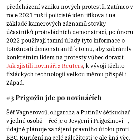
předcházení vzniku nových protestů. Zatímco v
roce 2021 ruští policisté identifikovali na
základě kamerových záznamů stovky
účastníků protivládních demonstrací, po únoru
2022 používají tamní úřady tyto informace o
totožnosti demonstrantů k tomu, aby zabránily
konkrétním lidem na protesty vůbec dorazit.
Jak zjistili novináři z Reuters
, k vývoji těchto
fízláckých technologií
velkou měrou přispěl i
Západ.
#3 Prigožin jde po novinářích
Šéf Vágnerovců, oligarcha a Putinův šéfkuchař
v jedné osobě – řeč je o Jevgeniji Prigožinovi –,
údajně plánuje zahájení právního útoku proti
BBC. Kuriózní na celé záležitosti je ale jiná věc,