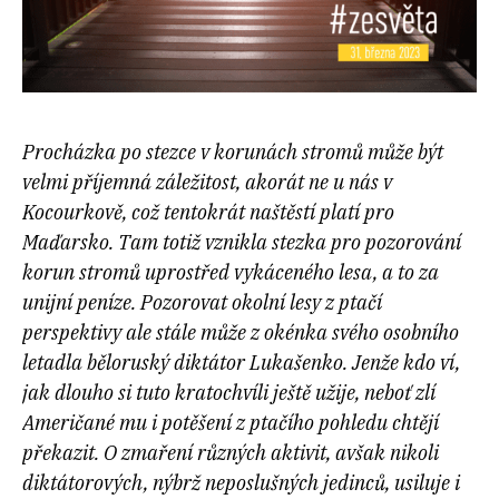
Procházka po stezce v korunách stromů může být
velmi příjemná záležitost, akorát ne u nás v
Kocourkově, což tentokrát naštěstí platí pro
Maďarsko. Tam totiž vznikla stezka pro pozorování
korun stromů uprostřed vykáceného lesa, a to za
unijní peníze. Pozorovat okolní lesy z ptačí
perspektivy ale stále může z okénka svého osobního
letadla běloruský diktátor Lukašenko. Jenže kdo ví,
jak dlouho si tuto kratochvíli ještě užije, neboť zlí
Američané mu i potěšení z ptačího pohledu chtějí
překazit. O zmaření různých aktivit, avšak nikoli
diktátorových, nýbrž neposlušných jedinců, usiluje i