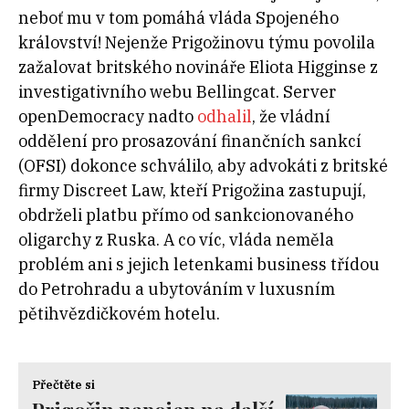
neboť mu v tom pomáhá vláda Spojeného
království! Nejenže Prigožinovu týmu povolila
zažalovat britského novináře Eliota Higginse z
investigativního webu Bellingcat. Server
openDemocracy nadto
odhalil
, že vládní
oddělení pro prosazování finančních sankcí
(OFSI) dokonce schválilo, aby advokáti z britské
firmy Discreet Law, kteří Prigožina zastupují,
obdrželi platbu přímo od sankcionovaného
oligarchy z Ruska. A co víc, vláda neměla
problém ani s jejich letenkami business třídou
do Petrohradu a ubytováním v luxusním
pětihvězdičkovém hotelu.
Přečtěte si